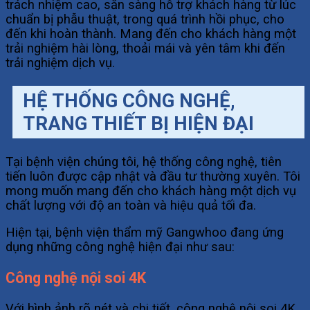
trách nhiệm cao, sẵn sàng hỗ trợ khách hàng từ lúc
chuẩn bị phẫu thuật, trong quá trình hồi phục, cho
đến khi hoàn thành. Mang đến cho khách hàng một
trải nghiệm hài lòng, thoải mái và yên tâm khi đến
trải nghiệm dịch vụ.
HỆ THỐNG CÔNG NGHỆ,
TRANG THIẾT BỊ HIỆN ĐẠI
Tại bệnh viện chúng tôi, hệ thống công nghệ, tiên
tiến luôn được cập nhật và đầu tư thường xuyên. Tôi
mong muốn mang đến cho khách hàng một dịch vụ
chất lượng với độ an toàn và hiệu quả tối đa.
Hiện tại, bệnh viện thẩm mỹ Gangwhoo đang ứng
dụng những công nghệ hiện đại như sau:
Công nghệ nội soi 4K
Với hình ảnh rõ nét và chi tiết, công nghệ nội soi 4K