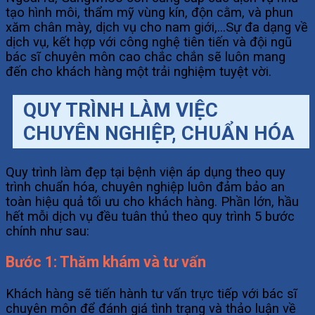
tạo hình môi, thẩm mỹ vùng kín, độn cằm, và phun
xăm chân mày, dịch vụ cho nam giới,…Sự đa dạng về
dịch vụ, kết hợp với công nghệ tiên tiến và đội ngũ
bác sĩ chuyên môn cao chắc chắn sẽ luôn mang
đến cho khách hàng một trải nghiệm tuyệt vời.
QUY TRÌNH LÀM VIỆC
CHUYÊN NGHIỆP, CHUẨN HÓA
Quy trình làm đẹp tại bệnh viện áp dụng theo quy
trình chuẩn hóa, chuyên nghiệp luôn đảm bảo an
toàn hiệu quả tối ưu cho khách hàng. Phần lớn, hầu
hết mỗi dịch vụ đều tuân thủ theo quy trình 5 bước
chính như sau:
Bước 1: Thăm khám và tư vấn
Khách hàng sẽ tiến hành tư vấn trực tiếp với bác sĩ
chuyên môn để đánh giá tình trạng và thảo luận về