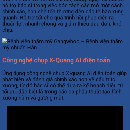
hỗ trợ bác sĩ trong việc bóc tách các mô một cách
chính xác, hạn chế tổn thương đến các tế bào xung
quanh. Hỗ trợ tốt cho quá trình hồi phục diễn ra
thuận lợi, nhanh chóng và giảm thiểu đau đớn, khó
chịu.
Công nghệ chụp X-Quang AI điện toán
Ứng dụng công nghệ chụp X-quang AI điện toán giúp
phát hiện và đánh giá chính xác hơn về cấu trúc
xương, từ đó bác sĩ có thể đưa ra kế hoạch điều trị
tối ưu, đặc biệt là trong các ca phẫu thuật tạo hình
xương hàm và gương mặt.