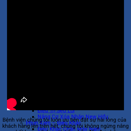
Hút Mỡ Bụng
Hút Mỡ Bắp Tay (Cánh Tay)
Phẫu Thuật Nâng Ngực
Nâng Ngực Line X
Nâng Ngực Ergonomix Nano Chip
Nâng Ngực Bằng Túi Arion Vi Nhám
Nâng Ngực Bằng Mỡ Tự Thân
Treo Ngực Sa Trễ
Sửa Ngực Hỏng
Thu Nhỏ Quầng Vú
Thu Nhỏ Nhũ Hoa
Nữ Hóa Tuyến Vú Ở Nam Giới
Nâng Mông
Nâng Mông Nội Soi
Nâng Mông Bằng Mỡ Tự Thân
Không Phẫu Thuật
Điều Trị Da
Điều Trị Sẹo Lồi
Nâng Cơ Xóa Nhăn New Hifu
Bệnh viện chúng tôi luôn ưu tiên đặt sự hài lòng của
Phun Xăm – Điêu Khắc
khách hàng lên trên hết, chúng tôi không ngừng nâng
Điêu Khắc Chân Mày Nam