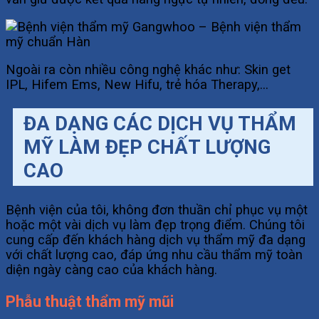
Ngoài ra còn nhiều công nghệ khác như: Skin get
IPL, Hifem Ems, New Hifu, trẻ hóa Therapy,…
ĐA DẠNG CÁC DỊCH VỤ THẨM
MỸ LÀM ĐẸP CHẤT LƯỢNG
CAO
Bệnh viện của tôi, không đơn thuần chỉ phục vụ một
hoặc một vài dịch vụ làm đẹp trọng điểm. Chúng tôi
cung cấp đến khách hàng dịch vụ thẩm mỹ đa dạng
với chất lượng cao, đáp ứng nhu cầu thẩm mỹ toàn
diện ngày càng cao của khách hàng.
Phẫu thuật thẩm mỹ mũi