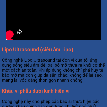
Lipo Ultrasound (siêu âm Lipo)
Công nghệ Lipo Ultrasound tại đơn vị của tôi ứng
dụng sóng siêu âm để loại bỏ mỡ thừa ra khỏi cơ thể
một cách an toàn. Khi áp dụng không chỉ phá hủy tế
bào mỡ mà còn giúp da săn chắc, không để lại sẹo,
mang lại vóc dáng thon gọn nhanh chóng.
Khâu vi phẫu dưới kính hiển vi
Công nghệ này cho phép các bác sĩ thực hiện các
đường khâu chính xác đến từng chi tiết nhỏ nhất,