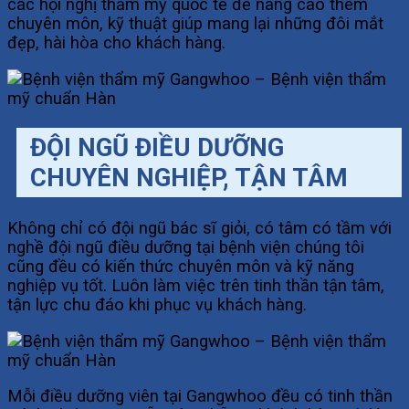
các hội nghị thẩm mỹ quốc tế để nâng cao thêm
chuyên môn, kỹ thuật giúp mang lại những đôi mắt
đẹp, hài hòa cho khách hàng.
ĐỘI NGŨ ĐIỀU DƯỠNG
CHUYÊN NGHIỆP, TẬN TÂM
Không chỉ có đội ngũ bác sĩ giỏi, có tâm có tầm với
nghề đội ngũ điều dưỡng tại bệnh viện chúng tôi
cũng đều có kiến thức chuyên môn và kỹ năng
nghiệp vụ tốt. Luôn làm việc trên tinh thần tận tâm,
tận lực chu đáo khi phục vụ khách hàng.
Mỗi điều dưỡng viên tại Gangwhoo đều có tinh thần