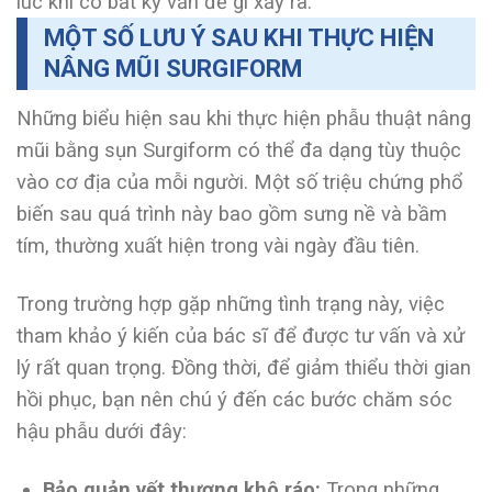
lúc khi có bất kỳ vấn đề gì xảy ra.
MỘT SỐ LƯU Ý SAU KHI THỰC HIỆN
NÂNG MŨI SURGIFORM
Những biểu hiện sau khi thực hiện phẫu thuật nâng
mũi bằng sụn Surgiform có thể đa dạng tùy thuộc
vào cơ địa của mỗi người. Một số triệu chứng phổ
biến sau quá trình này bao gồm sưng nề và bầm
tím, thường xuất hiện trong vài ngày đầu tiên.
Trong trường hợp gặp những tình trạng này, việc
tham khảo ý kiến của bác sĩ để được tư vấn và xử
lý rất quan trọng. Đồng thời, để giảm thiểu thời gian
hồi phục, bạn nên chú ý đến các bước chăm sóc
hậu phẫu dưới đây:
Bảo quản vết thương khô ráo:
Trong những