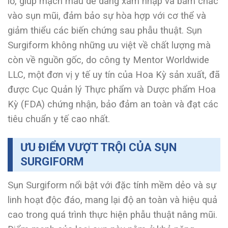
lỗ, giúp mạch máu dễ dàng xâm nhập và bám chắc
vào sụn mũi, đảm bảo sự hòa hợp với cơ thể và
giảm thiểu các biến chứng sau phẫu thuật. Sụn
Surgiform không những ưu việt về chất lượng mà
còn về nguồn gốc, do công ty Mentor Worldwide
LLC, một đơn vị y tế uy tín của Hoa Kỳ sản xuất, đã
được Cục Quản lý Thực phẩm và Dược phẩm Hoa
Kỳ (FDA) chứng nhận, bảo đảm an toàn và đạt các
tiêu chuẩn y tế cao nhất.
ƯU ĐIỂM VƯỢT TRỘI CỦA SỤN
SURGIFORM
Sụn Surgiform nổi bật với đặc tính mềm dẻo và sự
linh hoạt độc đáo, mang lại độ an toàn và hiệu quả
cao trong quá trình thực hiện phẫu thuật nâng mũi.