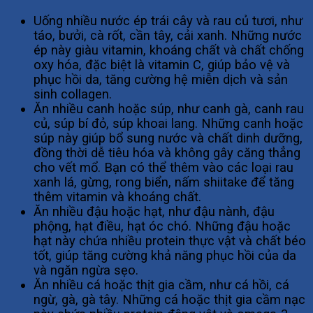
Uống nhiều nước ép trái cây và rau củ tươi, như
táo, bưởi, cà rốt, cần tây, cải xanh. Những nước
ép này giàu vitamin, khoáng chất và chất chống
oxy hóa, đặc biệt là vitamin C, giúp bảo vệ và
phục hồi da, tăng cường hệ miễn dịch và sản
sinh collagen.
Ăn nhiều canh hoặc súp, như canh gà, canh rau
củ, súp bí đỏ, súp khoai lang. Những canh hoặc
súp này giúp bổ sung nước và chất dinh dưỡng,
đồng thời dễ tiêu hóa và không gây căng thẳng
cho vết mổ. Bạn có thể thêm vào các loại rau
xanh lá, gừng, rong biển, nấm shiitake để tăng
thêm vitamin và khoáng chất.
Ăn nhiều đậu hoặc hạt, như đậu nành, đậu
phộng, hạt điều, hạt óc chó. Những đậu hoặc
hạt này chứa nhiều protein thực vật và chất béo
tốt, giúp tăng cường khả năng phục hồi của da
và ngăn ngừa sẹo.
Ăn nhiều cá hoặc thịt gia cầm, như cá hồi, cá
ngừ, gà, gà tây. Những cá hoặc thịt gia cầm nạc