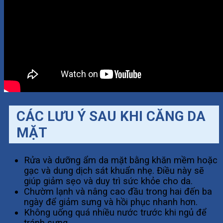
CÁC LƯU Ý SAU KHI CĂNG DA
MẶT
Rửa và dưỡng ẩm da mặt bằng khăn mềm hoặc
gạc và dung dịch sát khuẩn nhẹ. Điều này sẽ
giúp giảm sẹo và duy trì sức khỏe cho da.
Chườm lạnh và nâng cao đầu trong hai đến ba
ngày để giảm sưng và hồi phục nhanh hơn.
Không uống quá nhiều nước trước khi ngủ để
tránh sưng.