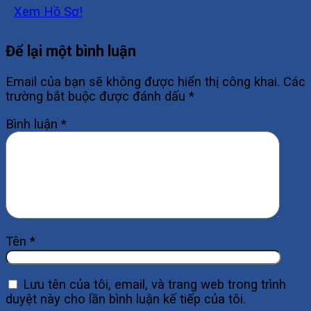
Xem Hồ Sơ!
Để lại một bình luận
Email của bạn sẽ không được hiển thị công khai.
Các
trường bắt buộc được đánh dấu
*
Bình luận
*
Tên
*
Lưu tên của tôi, email, và trang web trong trình
duyệt này cho lần bình luận kế tiếp của tôi.