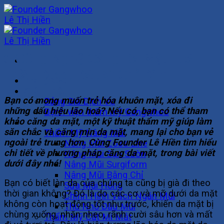
Skip
to
content
6 Công Nghệ Căng Da Mặt Toàn
Phần Được Bác Sĩ Chỉ Định
Trang Chủ
Giới Thiệu
Bạn có mong muốn trẻ hóa khuôn mặt, xóa đi
Bảng Giá Dịch Vụ
những dấu hiệu lão hoá? Nếu có, bạn có thể tham
Bệnh viện thẩm mỹ Gangwhoo
khảo
căng da mặt
, một kỹ thuật thẩm mỹ giúp làm
Khuôn Mặt
săn chắc và căng mịn da mặt, mang lại cho bạn vẻ
Thẩm Mỹ Nâng Mũi
ngoài trẻ trung hơn. Cùng Founder Lê Hiền tìm hiểu
Nâng Mũi Zose Line
chi tiết về phương pháp căng da mặt, trong bài viết
Nâng Mũi Sụn Sườn
dưới đây nhé!
Nâng Mũi Surgiform
Nâng Mũi Bằng Chỉ
Bạn có biết làn da của chúng ta cũng bị già đi theo
Sửa Mũi Hỏng
thời gian không? Đó là do các cơ và mỡ dưới da mặt
Chỉnh Hình Vách Ngăn Mũi
không còn hoạt động tốt như trước, khiến da mặt bị
Thu Nhỏ Đầu Mũi
chùng xuống, nhăn nheo, rãnh cười sâu hơn và mất
Thẩm Mỹ Cắt Mí Mắt