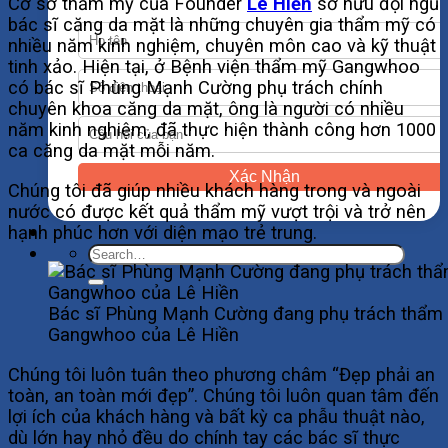
Cơ sở thẩm mỹ của Founder
Lê Hiền
sở hữu đội ngũ
bác sĩ căng da mặt là những chuyên gia thẩm mỹ có
nhiều năm kinh nghiệm, chuyên môn cao và kỹ thuật
tinh xảo. Hiện tại, ở Bệnh viện thẩm mỹ Gangwhoo
có bác sĩ Phùng Mạnh Cường phụ trách chính
chuyên khoa căng da mặt, ông là người có nhiều
năm kinh nghiệm, đã thực hiện thành công hơn 1000
ca căng da mặt mỗi năm.
Xác Nhận
Chúng tôi đã giúp nhiều khách hàng trong và ngoài
nước có được kết quả thẩm mỹ vượt trội và trở nên
hạnh phúc hơn với diện mạo trẻ trung.
Bác sĩ Phùng Mạnh Cường đang phụ trách thẩm
Gangwhoo của Lê Hiền
Chúng tôi luôn tuân theo phương châm “Đẹp phải an
toàn, an toàn mới đẹp”. Chúng tôi luôn quan tâm đến
lợi ích của khách hàng và bất kỳ ca phẫu thuật nào,
dù lớn hay nhỏ đều do chính tay các bác sĩ thực