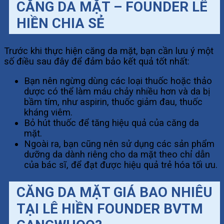
CĂNG DA MẶT – FOUNDER LÊ
HIỀN CHIA SẺ
Trước khi thực hiện căng da mặt, bạn cần lưu ý một
số điều sau đây để đảm bảo kết quả tốt nhất:
Bạn nên ngừng dùng các loại thuốc hoặc thảo
dược có thể làm máu chảy nhiều hơn và da bị
bầm tím, như aspirin, thuốc giảm đau, thuốc
kháng viêm.
Bỏ hút thuốc để tăng hiệu quả của căng da
mặt.
Ngoài ra, bạn cũng nên sử dụng các sản phẩm
dưỡng da dành riêng cho da mặt theo chỉ dẫn
của bác sĩ, để đạt được hiệu quả trẻ hóa tối ưu.
CĂNG DA MẶT GIÁ BAO NHIÊU
TẠI LÊ HIỀN FOUNDER BVTM