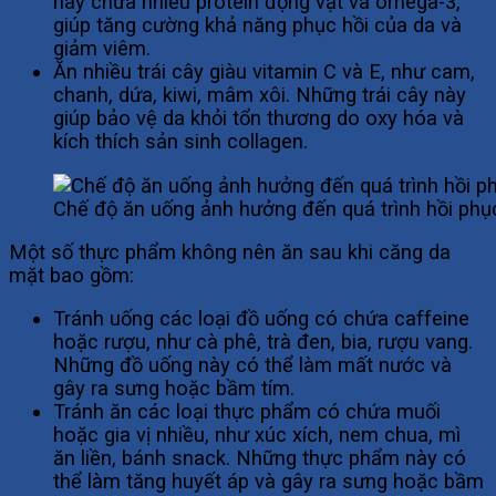
này chứa nhiều protein động vật và omega-3,
giúp tăng cường khả năng phục hồi của da và
giảm viêm.
Ăn nhiều trái cây giàu vitamin C và E, như cam,
chanh, dứa, kiwi, mâm xôi. Những trái cây này
giúp bảo vệ da khỏi tổn thương do oxy hóa và
kích thích sản sinh collagen.
Chế độ ăn uống ảnh hưởng đến quá trình hồi phụ
Một số thực phẩm không nên ăn sau khi căng da
mặt bao gồm:
Tránh uống các loại đồ uống có chứa caffeine
hoặc rượu, như cà phê, trà đen, bia, rượu vang.
Những đồ uống này có thể làm mất nước và
gây ra sưng hoặc bầm tím.
Tránh ăn các loại thực phẩm có chứa muối
hoặc gia vị nhiều, như xúc xích, nem chua, mì
ăn liền, bánh snack. Những thực phẩm này có
thể làm tăng huyết áp và gây ra sưng hoặc bầm