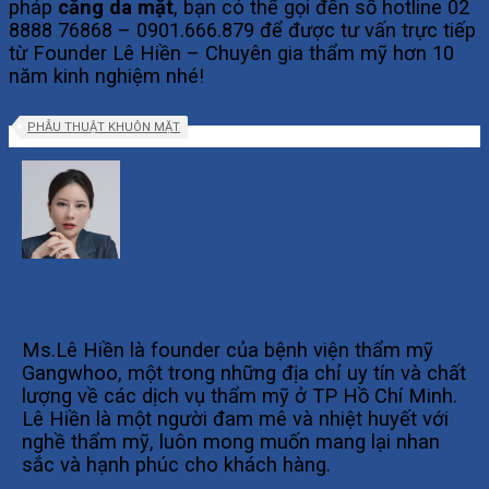
pháp
căng da mặt
, bạn có thể gọi đến số hotline 02
8888 76868 – 0901.666.879 để được tư vấn trực tiếp
từ Founder Lê Hiền – Chuyên gia thẩm mỹ hơn 10
năm kinh nghiệm nhé!
PHẪU THUẬT KHUÔN MẶT
Lê Hiền Founder
Ms.Lê Hiền là founder của bệnh viện thẩm mỹ
Gangwhoo, một trong những địa chỉ uy tín và chất
lượng về các dịch vụ thẩm mỹ ở TP Hồ Chí Minh.
Lê Hiền là một người đam mê và nhiệt huyết với
nghề thẩm mỹ, luôn mong muốn mang lại nhan
sắc và hạnh phúc cho khách hàng.