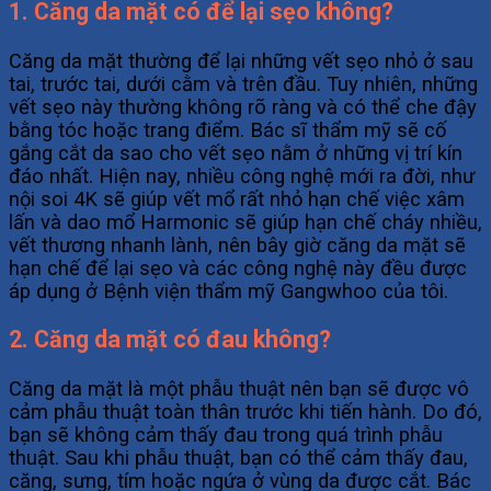
1. Căng da mặt có để lại sẹo không?
Căng da mặt thường để lại những vết sẹo nhỏ ở sau
tai, trước tai, dưới cằm và trên đầu. Tuy nhiên, những
vết sẹo này thường không rõ ràng và có thể che đậy
bằng tóc hoặc trang điểm. Bác sĩ thẩm mỹ sẽ cố
gắng cắt da sao cho vết sẹo nằm ở những vị trí kín
đáo nhất. Hiện nay, nhiều công nghệ mới ra đời, như
nội soi 4K sẽ giúp vết mổ rất nhỏ hạn chế việc xâm
lấn và dao mổ Harmonic sẽ giúp hạn chế cháy nhiều,
vết thương nhanh lành, nên bây giờ căng da mặt sẽ
hạn chế để lại sẹo và các công nghệ này đều được
áp dụng ở Bệnh viện thẩm mỹ Gangwhoo của tôi.
2. Căng da mặt có đau không?
Căng da mặt là một phẫu thuật nên bạn sẽ được vô
cảm phẫu thuật toàn thân trước khi tiến hành. Do đó,
bạn sẽ không cảm thấy đau trong quá trình phẫu
thuật. Sau khi phẫu thuật, bạn có thể cảm thấy đau,
căng, sưng, tím hoặc ngứa ở vùng da được cắt. Bác