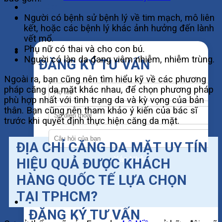
Tin Tức
Liên Hệ
Người có bệnh sử bệnh lý về tim mạch, mô liên
kết, hoặc các bệnh lý khác ảnh hưởng đến lành
vết mổ.
Phụ nữ có thai và cho con bú.
Người có làn da đang viêm nhiễm, nhiễm trùng.
ĐĂNG KÝ TƯ VẤN
Ngoài ra, bạn cũng nên tìm hiểu kỹ về các phương
pháp căng da mặt khác nhau, để chọn phương pháp
phù hợp nhất với tình trạng da và kỳ vọng của bản
thân. Bạn cũng nên tham khảo ý kiến của bác sĩ
trước khi quyết định thực hiện căng da mặt.
ĐỊA CHỈ CĂNG DA MẶT UY TÍN
Xác Nhận
HIỆU QUẢ ĐƯỢC KHÁCH
HÀNG QUỐC TẾ LỰA CHỌN
TẠI TPHCM?
ĐĂNG KÝ TƯ VẤN