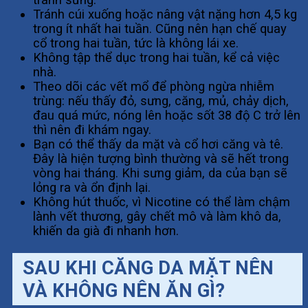
Tránh cúi xuống hoặc nâng vật nặng hơn 4,5 kg
trong ít nhất hai tuần. Cũng nên hạn chế quay
cổ trong hai tuần, tức là không lái xe.
Không tập thể dục trong hai tuần, kể cả việc
nhà.
Theo dõi các vết mổ để phòng ngừa nhiễm
trùng: nếu thấy đỏ, sưng, căng, mủ, chảy dịch,
đau quá mức, nóng lên hoặc sốt 38 độ C trở lên
thì nên đi khám ngay.
Bạn có thể thấy da mặt và cổ hơi căng và tê.
Đây là hiện tượng bình thường và sẽ hết trong
vòng hai tháng. Khi sưng giảm, da của bạn sẽ
lỏng ra và ổn định lại.
Không hút thuốc, vì Nicotine có thể làm chậm
lành vết thương, gây chết mô và làm khô da,
khiến da già đi nhanh hơn.
SAU KHI CĂNG DA MẶT NÊN
VÀ KHÔNG NÊN ĂN GÌ?