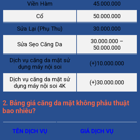
Viền Hàm
45.000.000
Cổ
50.000.000
Sửa Lại (Phụ Thu)
30.000.000
30.000.000 –
Sửa Sẹo Căng Da
50.000.000
Dịch vụ căng da mặt sử
(+)10.000.000
dụng máy nội soi
Dịch vụ căng da mặt sử
(+)30.000.000
dụng máy nội soi 4K
2. Bảng giá căng da mặt không phẫu thuật
bao nhiêu?
TÊN DỊCH VỤ
GIÁ DỊCH VỤ