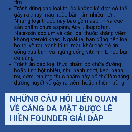
tím.
Tránh dùng các loại thuốc không kê đơn có thể
gây ra chảy máu hoặc bầm tím nhiều hơn.
Những loại thuốc này bao gồm aspirin và các
sản phẩm chứa aspirin, Advil, Ibuprofen,
Naproxin sodium và các loại thuốc kháng viêm
không steroid khác. Ngoài ra, bạn cũng nên loại
bỏ tỏi và rau xanh lá tối màu khỏi chế độ ăn
uống của bạn, và ngừng uống vitamin E nếu bạn
có dùng.
Tránh ăn các loại thực phẩm có chứa đường
hoặc tinh bột nhiều, như bánh ngọt, kẹo, bánh
mì, cơm. Những thực phẩm này có thể làm tăng
đường huyết và gây ra viêm hoặc nhiễm trùng.
NHỮNG CÂU HỎI LIÊN QUAN
VỀ CĂNG DA MẶT ĐƯỢC LÊ
HIỀN FOUNDER GIẢI ĐÁP