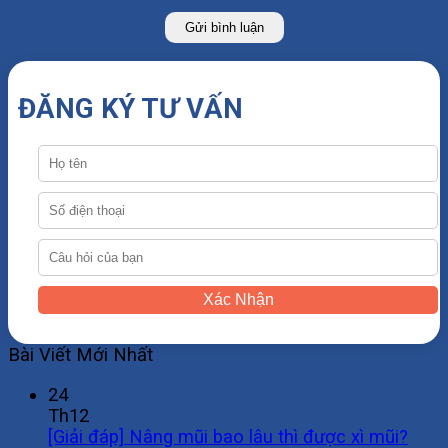
ĐĂNG KÝ TƯ VẤN
Xác Nhận
Bài Viết Mới Nhất
24
Th12
[Giải đáp] Nâng mũi bao lâu thì được xì mũi?