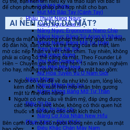
cụ thể, bạn nên tìm hiểu kỹ và thảo luận với bác sĩ
Hút Mỡ Bụng
để chọn phương pháp phù hợp nhất cho bạn.
Hút Mỡ Bắp Tay (Cánh Tay)
Phẫu Thuật Nâng Ngực
AI NÊN CĂNG DA MẶT?
Nâng Ngực Line X
Nâng Ngực Ergonomix Nano Chip
Nâng Ngực Bằng Túi Arion Vi Nhám
Căng da mặt là phương pháp thẩm mỹ giúp cải thiện
Nâng Ngực Bằng Mỡ Tự Thân
độ đàn hồi, săn chắc và trẻ trung của da mặt, làm
Treo Ngực Sa Trễ
mờ các nếp nhăn và vết chân chim. Tuy nhiên, không
Sửa Ngực Hỏng
phải ai cũng có thể căng da mặt. Theo Founder Lê
Thu Nhỏ Quầng Vú
Hiền – Chuyên gia thẩm mỹ hơn 15 năm kinh nghiệm
Thu Nhỏ Nhũ Hoa
cho hay, những người nên căng da mặt bao gồm:
Nữ Hóa Tuyến Vú Ở Nam Giới
Nâng Mông
Người có vấn đề về da như khô sạm, lỏng lẻo,
Nâng Mông Nội Soi
kém đàn hồi, xuất hiện nếp nhăn trên gương
Nâng Mông Bằng Mỡ Tự Thân
mặt từ nhẹ đến nặng.
Không Phẫu Thuật
Người có nhu cầu về thẩm mỹ, đáp ứng được
Điều Trị Da
các tiêu chí sức khỏe, không có thói quen hút
Điều Trị Sẹo Lồi
thuốc và sử dụng các chất kích thích.
Nâng Cơ Xóa Nhăn New Hifu
Phun Xăm – Điêu Khắc
Bên cạnh đó, một số người không nên căng da mặt
Điêu Khắc Chân Mày Nam
bao gồm: