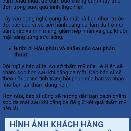
cảm phẫu thuật để đảm bảo không cảm thấy đau
đớn trong suốt quá trình thực hiện.
Tùy vào công nghệ căng da mặt bà bạn chọn trước
đó, các bác sĩ sẽ tiến hành căng da, làm da trở nên
săn chắc và mịn màng, giảm nếp nhăn và giúp khuôn
mặt sáng bừng sức sống.
Bước 4: Hậu phẫu và chăm sóc sau phẫu
thuật
Đội ngũ y bác sĩ tại cơ sở thẩm mỹ của Lê Hiền sẽ
chăm sóc bạn sau khi căng da mặt. Các bác sĩ sẽ
theo dõi online tình trạng hồi phục của bạn và nhắc
nhở bạn tái khám đúng hẹn.
Hơn nữa, bác sĩ cũng sẽ hướng dẫn bạn cách chăm
sóc da mặt sau khi căng da để giữ kết quả thẩm mỹ
bền lâu.
HÌNH ẢNH KHÁCH HÀNG