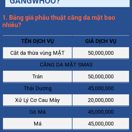
GANGWHOO?
1. Bảng giá phẫu thuật căng da mặt bao
nhiêu?
TÊN DỊCH VỤ
GIÁ DỊCH VỤ
Cắt da thừa vùng MẶT
50,000,000
CĂNG DA MẶT SMAS
Trán
50,000,000
Thái Dương
45,000,000
Xử Lý Cơ Cau Mày
20,000,000
Gò Má
45,000,000
Má
45,000,000