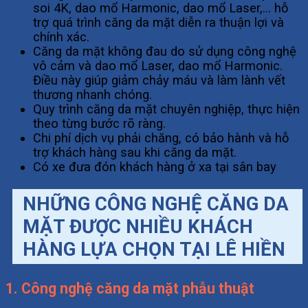
soi 4K, dao mổ Harmonic, dao mổ Laser,… hỗ
trợ quá trình căng da mặt diễn ra thuận lợi và
chính xác.
Căng da mặt không đau do sử dụng công nghệ
vô cảm và dao mổ Laser, dao mổ Harmonic.
Điều này giúp giảm chảy máu và làm lành vết
thương nhanh chóng.
Quy trình căng da mặt chuyên nghiệp, thực hiện
theo từng bước rõ ràng.
Chi phí dịch vụ phải chăng, có bảo hành và hỗ
trợ khách hàng sau khi căng da mặt.
Có xe đưa đón khách hàng ở xa tại sân bay
NHỮNG CÔNG NGHỆ CĂNG DA
MẶT ĐƯỢC NHIỀU KHÁCH
HÀNG LỰA CHỌN TẠI LÊ HIỀN
1. Công nghệ căng da mặt phẫu thuật