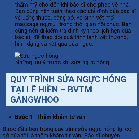
thẩm mỹ cho đến khi bác sĩ cho phép về nhà.
Bạn cũng nên tuân theo các chỉ định của bác sĩ
về uống thuốc, băng bó, vệ sinh vết mổ,
massage ngực,… trong thời gian hồi phục. Bạn
cũng nên đi kiểm tra định kỳ theo lịch hẹn của
bác sĩ, để theo dõi quá trình lành vết thương,
hình dạng và kết quả của ngực.
Những lưu ý trước khi sửa ngực hỏng
QUY TRÌNH SỬA NGỰC HỎNG
TẠI LÊ HIỀN – BVTM
GANGWHOO
Bước 1: Thăm khám tư vấn
Bước đầu tiên trong quy trình sửa ngực hỏng tại cơ
sở của tôi là thăm khám tư vấn. Bác sĩ chuyên