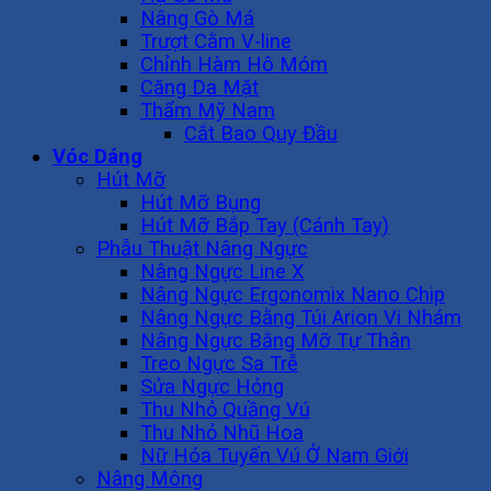
Nâng Gò Má
Trượt Cằm V-line
Chỉnh Hàm Hô Móm
Căng Da Mặt
Thẩm Mỹ Nam
Cắt Bao Quy Đầu
Vóc Dáng
Hút Mỡ
Hút Mỡ Bụng
Hút Mỡ Bắp Tay (Cánh Tay)
Phẫu Thuật Nâng Ngực
Nâng Ngực Line X
Nâng Ngực Ergonomix Nano Chip
Nâng Ngực Bằng Túi Arion Vi Nhám
Nâng Ngực Bằng Mỡ Tự Thân
Treo Ngực Sa Trễ
Sửa Ngực Hỏng
Thu Nhỏ Quầng Vú
Thu Nhỏ Nhũ Hoa
Nữ Hóa Tuyến Vú Ở Nam Giới
Nâng Mông