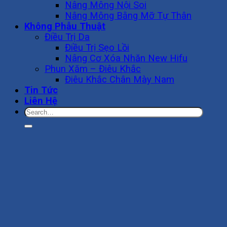
Nâng Mông Nội Soi
Nâng Mông Bằng Mỡ Tự Thân
Không Phẫu Thuật
Điều Trị Da
Điều Trị Sẹo Lồi
Nâng Cơ Xóa Nhăn New Hifu
Phun Xăm – Điêu Khắc
Điêu Khắc Chân Mày Nam
Tin Tức
Liên Hệ