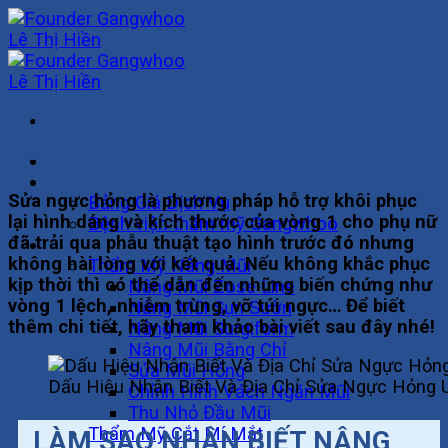
Skip
to
content
Sửa Ngực Hỏng Công Nghệ Hàn
Quốc Khắc Phục Mọi Biến Chứng
Trang Chủ
Giới Thiệu
Sửa ngực hỏng là phương pháp hỗ trợ khôi phục
Bảng Giá Dịch Vụ
lại hình dáng và kích thước của vòng 1 cho phụ nữ
Bệnh viện thẩm mỹ Gangwhoo
đã trải qua phẫu thuật tạo hình trước đó nhưng
Khuôn Mặt
không hài lòng với kết quả. Nếu không khắc phục
Thẩm Mỹ Nâng Mũi
kịp thời thì có thể dẫn đến những biến chứng như
Nâng Mũi Zose Line
vòng 1 lệch, nhiễm trùng, vỡ túi ngực… Để biết
Nâng Mũi Sụn Sườn
thêm chi tiết, hãy tham khảo bài viết sau đây nhé!
Nâng Mũi Surgiform
Nâng Mũi Bằng Chỉ
Sửa Mũi Hỏng
Dấu Hiệu Nhận Biết Và Địa Chỉ Sửa Ngực Hỏng U
Chỉnh Hình Vách Ngăn Mũi
Thu Nhỏ Đầu Mũi
Thẩm Mỹ Cắt Mí Mắt
LÀM SAO NHẬN BIẾT NÂNG