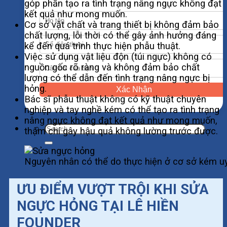
góp phần tạo ra tình trạng nâng ngực không đạt
kết quả như mong muốn.
Cơ sở vật chất và trang thiết bị không đảm bảo
chất lượng, lỗi thời có thể gây ảnh hưởng đáng
kể đến quá trình thực hiện phẫu thuật.
Việc sử dụng vật liệu độn (túi ngực) không có
nguồn gốc rõ ràng và không đảm bảo chất
lượng có thể dẫn đến tình trạng nâng ngực bị
hỏng.
Xác Nhận
Bác sĩ phẫu thuật không có kỹ thuật chuyên
nghiệp và tay nghề kém có thể tạo ra tình trạng
nâng ngực không đạt kết quả như mong muốn,
thậm chí gây hậu quả không lường trước được.
Nguyên nhân có thể do thực hiện ở cơ sở kém uy
ƯU ĐIỂM VƯỢT TRỘI KHI SỬA
NGỰC HỎNG TẠI LÊ HIỀN
FOUNDER