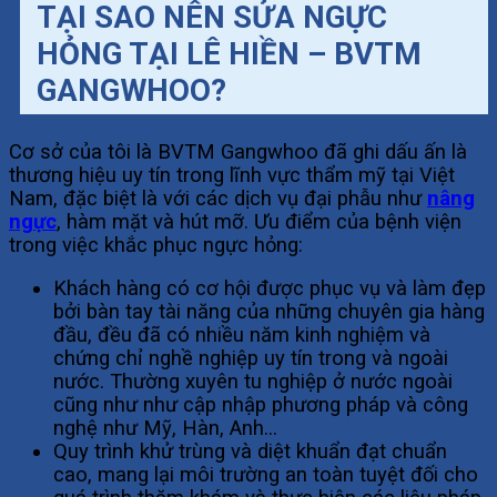
TẠI SAO NÊN SỬA NGỰC
HỎNG TẠI LÊ HIỀN – BVTM
GANGWHOO?
Cơ sở của tôi là BVTM Gangwhoo đã ghi dấu ấn là
thương hiệu uy tín trong lĩnh vực thẩm mỹ tại Việt
Nam, đặc biệt là với các dịch vụ đại phẫu như
nâng
ngực
, hàm mặt và hút mỡ. Ưu điểm của bệnh viện
trong việc khắc phục ngực hỏng:
Khách hàng có cơ hội được phục vụ và làm đẹp
bởi bàn tay tài năng của những chuyên gia hàng
đầu, đều đã có nhiều năm kinh nghiệm và
chứng chỉ nghề nghiệp uy tín trong và ngoài
nước. Thường xuyên tu nghiệp ở nước ngoài
cũng như như cập nhập phương pháp và công
nghệ như Mỹ, Hàn, Anh…
Quy trình khử trùng và diệt khuẩn đạt chuẩn
cao, mang lại môi trường an toàn tuyệt đối cho