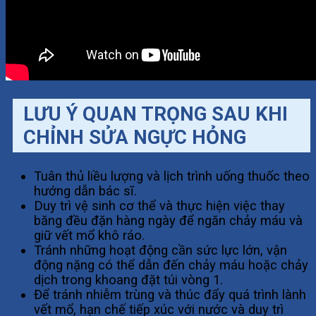
LƯU Ý QUAN TRỌNG SAU KHI
CHỈNH SỬA NGỰC HỎNG
Tuân thủ liều lượng và lịch trình uống thuốc theo
hướng dẫn bác sĩ.
Duy trì vệ sinh cơ thể và thực hiện việc thay
băng đều đặn hàng ngày để ngăn chảy máu và
giữ vết mổ khô ráo.
Tránh những hoạt động cần sức lực lớn, vận
động nặng có thể dẫn đến chảy máu hoặc chảy
dịch trong khoang đặt túi vòng 1.
Để tránh nhiễm trùng và thúc đẩy quá trình lành
vết mổ, hạn chế tiếp xúc với nước và duy trì