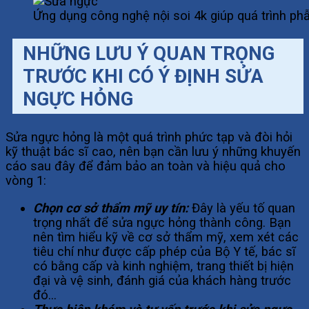
Ứng dụng công nghệ nội soi 4k giúp quá trình ph
NHỮNG LƯU Ý QUAN TRỌNG
TRƯỚC KHI CÓ Ý ĐỊNH SỬA
NGỰC HỎN
G
Sửa ngực hỏng là một quá trình phức tạp và đòi hỏi
kỹ thuật bác sĩ cao, nên bạn cần lưu ý những khuyến
cáo sau đây để đảm bảo an toàn và hiệu quả cho
vòng 1:
Chọn cơ sở thẩm mỹ uy tín:
Đây là yếu tố quan
trọng nhất để sửa ngực hỏng thành công. Bạn
nên tìm hiểu kỹ về cơ sở thẩm mỹ, xem xét các
tiêu chí như được cấp phép của Bộ Y tế, bác sĩ
có bằng cấp và kinh nghiệm, trang thiết bị hiện
đại và vệ sinh, đánh giá của khách hàng trước
đó…