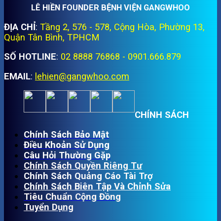
LÊ HIỀN FOUNDER BỆNH VIỆN GANGWHOO
ĐỊA CHỈ
:
Tầng 2, 576 - 578, Cộng Hòa, Phường 13,
Quận Tân Bình, TPHCM
SỐ HOTLINE
:
02 8888 76868 - 0901.666.879
EMAIL
:
lehien@gangwhoo.com
CHÍNH SÁCH
Chính Sách Bảo Mật
Điều Khoản Sử Dụng
Câu Hỏi Thường Gặp
Chính Sách Quyền Riêng Tư
Chính Sách Quảng Cáo Tài Trợ
Chính Sách Biên Tập Và Chỉnh Sửa
Tiêu Chuẩn Cộng Đồng
Tuyển Dụng