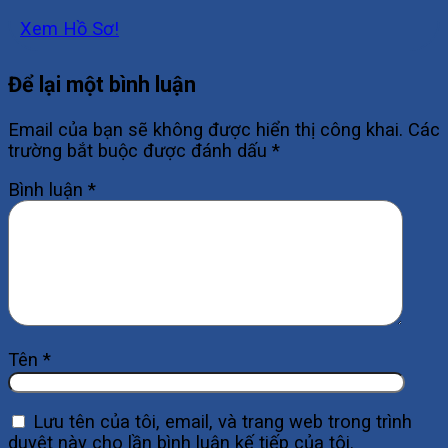
Xem Hồ Sơ!
Để lại một bình luận
Email của bạn sẽ không được hiển thị công khai.
Các
trường bắt buộc được đánh dấu
*
Bình luận
*
Tên
*
Lưu tên của tôi, email, và trang web trong trình
duyệt này cho lần bình luận kế tiếp của tôi.