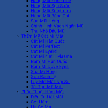
Nâng Mũi Zose Line
Nâng Mũi Sụn Sườn
Nâng Mũi Surgiform
Nâng Mũi Bằng Chỉ
Sửa Mũi Hỏng
Chỉnh Hình Vách Ngăn Mũi
Thu Nhỏ Đầu Mũi
Thẩm Mỹ Cắt Mí Mắt
Cắt Mí Hàn Quốc
Cắt Mí Perfect
Cắt Mí Eyelid
Cắt Mí 4 In 1 Plasma
Bấm Mí Hàn Quốc
Bấm Mí Dove Eyes
Sửa Mí Hỏng
Xóa Rãnh Lệ
Lấy Mỡ Mắt Nội Soi
Tái Tạo Mỡ Mắt
Phẫu Thuật Hàm Mặt
Điều Trị Liệt Mặt
Gọt Hàm
Hạ Gò Má