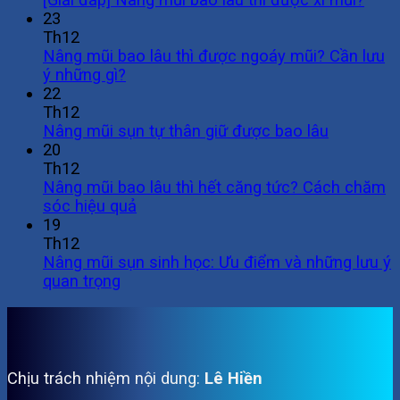
23
Th12
Nâng mũi bao lâu thì được ngoáy mũi? Cần lưu
ý những gì?
22
Th12
Nâng mũi sụn tự thân giữ được bao lâu
20
Th12
Nâng mũi bao lâu thì hết căng tức? Cách chăm
sóc hiệu quả
19
Th12
Nâng mũi sụn sinh học: Ưu điểm và những lưu ý
quan trọng
Chịu trách nhiệm nội dung:
Lê Hiền