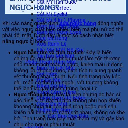
Cắt Mí Hàn Quốc
NGỰC HỎNG?
Cắt Mí Perfect
Cắt Mí Eyelid
Cắt Mí 4 In 1 Plasma
Khi các nàng quyết định
sửa ngực hỏng
đồng nghĩa
Bấm Mí Hàn Quốc
với việc ngực xuất hiện nhiều biến mà phụ nữ có thể
Bấm Mí Dove Eyes
phải đối mặt. Dưới đây là một số cách nhận biết
Sửa Mí Hỏng
nâng ngực
bị hỏng:
Xóa Rãnh Lệ
Lấy Mỡ Mắt Nội Soi
Ngực bầm tím và tích tụ dịch
: Đây là biến
Tái Tạo Mỡ Mắt
chứng do quá trình phẫu thuật làm tổn thương
Phẫu Thuật Hàm Mặt
các mao mạch máu ở ngực, khiến máu ứ đọng,
Điều Trị Liệt Mặt
không lưu thông được, dịch tích tụ xung quanh
Gọt Hàm
vết thương phẫu thuật. Nếu tình trạng này kéo
Hạ Gò Má
dài, máu có thể rỉ ra ngoài, vết thương không
Nâng Gò Má
thể lành lại gây nhiễm trùng, hoại tử.
Trượt Cằm V-line
Ngực thông khe
: Đây là biến chứng do bác sĩ
Chỉnh Hàm Hô Móm
xác định vị trí đặt túi độn không phù hợp khiến
Căng Da Mặt
khoang chứa túi độn quá rộng hoặc quá sâu
Thẩm Mỹ Nam
khiến hai bên ngực nằm sát nhau, không có khe
Cắt Bao Quy Đầu
hở. Tình trạng này gây mất thẩm mỹ và gây khó
Vóc Dáng
chịu cho người phẫu thuật.
Hút Mỡ