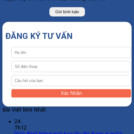
ĐĂNG KÝ TƯ VẤN
Xác Nhận
Bài Viết Mới Nhất
24
Th12
[Giải đáp] Nâng mũi bao lâu thì được xì mũi?