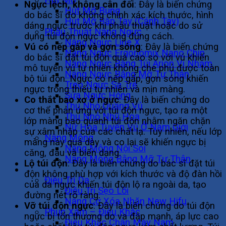
Ngực lệch, không cân đối
: Đây là biến chứng
Hút Mỡ Bụng
do bác sĩ đo không chính xác kích thước, hình
Hút Mỡ Bắp Tay (Cánh Tay)
dáng ngực trước khi phẫu thuật hoặc do sử
Phẫu Thuật Nâng Ngực
dụng túi độn ngực không đúng cách.
Nâng Ngực Line X
Vú có nếp gấp và gợn sóng
: Đây là biến chứng
Nâng Ngực Ergonomix Nano Chip
do bác sĩ đặt túi độn quá cao so với vú khiến
Nâng Ngực Bằng Túi Arion Vi Nhám
mô tuyến vú tự nhiên không che phủ được toàn
Nâng Ngực Bằng Mỡ Tự Thân
bộ túi độn. Ngực có nếp gấp, gợn sóng khiến
Treo Ngực Sa Trễ
ngực trông thiếu tự nhiên và mịn màng.
Sửa Ngực Hỏng
Co thắt bao xơ ở ngực
: Đây là biến chứng do
Thu Nhỏ Quầng Vú
cơ thể phản ứng với túi độn ngực, tạo ra một
Thu Nhỏ Nhũ Hoa
lớp màng bao quanh túi độn nhằm ngăn chặn
Nữ Hóa Tuyến Vú Ở Nam Giới
sự xâm nhập của các chất lạ. Tuy nhiên, nếu lớp
Nâng Mông
màng này quá dày và co lại sẽ khiến ngực bị
Nâng Mông Nội Soi
căng, đau và biến dạng.
Nâng Mông Bằng Mỡ Tự Thân
Lộ túi độn
: Đây là biến chứng do bác sĩ đặt túi
Không Phẫu Thuật
độn không phù hợp với kích thước và độ đàn hồi
Điều Trị Da
của da ngực khiến túi độn lộ ra ngoài da, tạo
Điều Trị Sẹo Lồi
đường nét rõ ràng.
Nâng Cơ Xóa Nhăn New Hifu
Vỡ túi độn ngực
: Đây là biến chứng do túi độn
Phun Xăm – Điêu Khắc
ngực bị tổn thương do va đập mạnh, áp lực cao
Điêu Khắc Chân Mày Nam