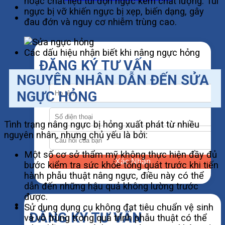
hoặc chất liệu túi độn ngực kém chất lượng. Túi
Tin Tức
ngực bị vỡ khiến ngực bị xẹp, biến dạng, gây
Liên Hệ
đau đớn và nguy cơ nhiễm trùng cao.
Các dấu hiệu nhận biết khi nâng ngực hỏng
ĐĂNG KÝ TƯ VẤN
NGUYÊN NHÂN DẪN ĐẾN SỬA
NGỰC HỎNG
Tình trạng nâng ngực bị hỏng xuất phát từ nhiều
nguyên nhân, nhưng chủ yếu là bởi:
Một số cơ sở thẩm mỹ không thực hiện đầy đủ
Xác Nhận
bước kiểm tra sức khỏe tổng quát trước khi tiến
hành phẫu thuật nâng ngực, điều này có thể
dẫn đến những hậu quả không lường trước
được.
Sử dụng dụng cụ không đạt tiêu chuẩn vệ sinh
ĐĂNG KÝ TƯ VẤN
và vô trùng trong quá trình phẫu thuật có thể