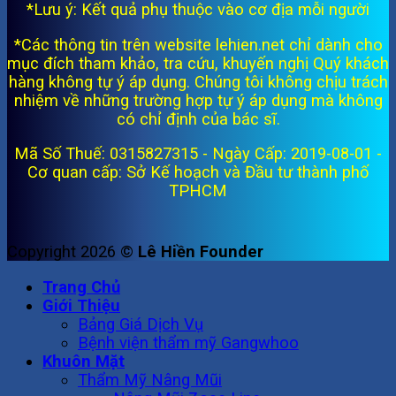
*Lưu ý: Kết quả phụ thuộc vào cơ địa mỗi người
*Các thông tin trên website lehien.net chỉ dành cho
mục đích tham khảo, tra cứu, khuyến nghị Quý khách
hàng không tự ý áp dụng. Chúng tôi không chịu trách
nhiệm về những trường hợp tự ý áp dụng mà không
có chỉ định của bác sĩ.
Mã Số Thuế: 0315827315 - Ngày Cấp: 2019-08-01 -
Cơ quan cấp: Sở Kế hoạch và Đầu tư thành phố
TPHCM
Copyright 2026 ©
Lê Hiền Founder
Trang Chủ
Giới Thiệu
Bảng Giá Dịch Vụ
Bệnh viện thẩm mỹ Gangwhoo
Khuôn Mặt
Thẩm Mỹ Nâng Mũi