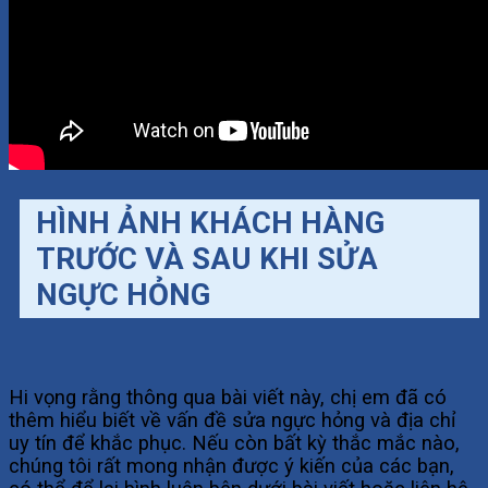
HÌNH ẢNH KHÁCH HÀNG
TRƯỚC VÀ SAU KHI SỬA
NGỰC HỎNG
Hi vọng rằng thông qua bài viết này, chị em đã có
thêm hiểu biết về vấn đề sửa ngực hỏng và địa chỉ
uy tín để khắc phục. Nếu còn bất kỳ thắc mắc nào,
chúng tôi rất mong nhận được ý kiến của các bạn,