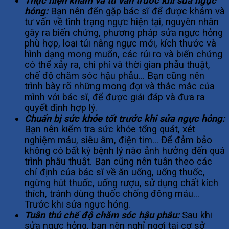
Thực hiện khám và tư vấn trước khi sửa ngực
hỏng:
Bạn nên đến gặp bác sĩ để được khám và
tư vấn về tình trạng ngực hiện tại, nguyên nhân
gây ra biến chứng, phương pháp sửa ngực hỏng
phù hợp, loại túi nâng ngực mới, kích thước và
hình dạng mong muốn, các rủi ro và biến chứng
có thể xảy ra, chi phí và thời gian phẫu thuật,
chế độ chăm sóc hậu phẫu… Bạn cũng nên
trình bày rõ những mong đợi và thắc mắc của
mình với bác sĩ, để được giải đáp và đưa ra
quyết định hợp lý.
Chuẩn bị sức khỏe tốt trước khi sửa ngực hỏng:
Bạn nên kiểm tra sức khỏe tổng quát, xét
nghiệm máu, siêu âm, điện tim… Để đảm bảo
không có bất kỳ bệnh lý nào ảnh hưởng đến quá
trình phẫu thuật. Bạn cũng nên tuân theo các
chỉ định của bác sĩ về ăn uống, uống thuốc,
ngừng hút thuốc, uống rượu, sử dụng chất kích
thích, tránh dùng thuốc chống đông máu…
Trước khi sửa ngực hỏng.
Tuân thủ chế độ chăm sóc hậu phẫu:
Sau khi
sửa ngực hỏng, bạn nên nghỉ ngơi tại cơ sở