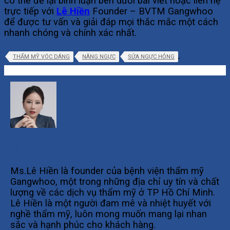
có thể để lại bình luận bên dưới bài viết hoặc liên hệ
trực tiếp với
Lê Hiền
Founder – BVTM Gangwhoo
để được tư vấn và giải đáp mọi thắc mắc một cách
nhanh chóng và chính xác nhất.
,
THẨM MỸ VÓC DÁNG
NÂNG NGỰC
SỬA NGỰC HỎNG
Lê Hiền Founder
Ms.Lê Hiền là founder của bệnh viện thẩm mỹ
Gangwhoo, một trong những địa chỉ uy tín và chất
lượng về các dịch vụ thẩm mỹ ở TP Hồ Chí Minh.
Lê Hiền là một người đam mê và nhiệt huyết với
nghề thẩm mỹ, luôn mong muốn mang lại nhan
sắc và hạnh phúc cho khách hàng.