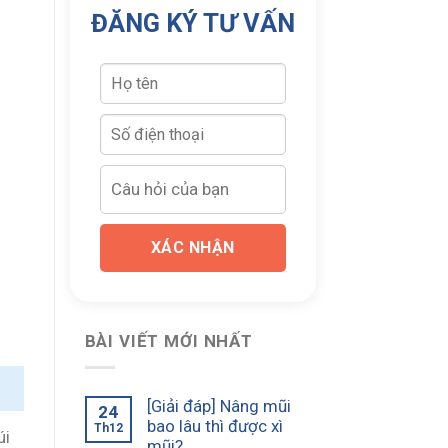
ĐĂNG KÝ TƯ VẤN
XÁC NHẬN
BÀI VIẾT MỚI NHẤT
[Giải đáp] Nâng mũi
24
bao lâu thì được xì
Th12
úi
mũi?