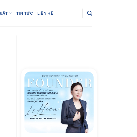
UẬT
TIN TỨC
LIÊN HỆ
g