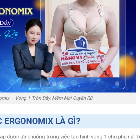
mix – Vòng 1 Tròn Đầy, Mềm Mại Quyến Rũ
 ERGONOMIX LÀ GÌ?
p được ưa chuộng trong việc tạo hình vòng 1 cho phụ nữ.
T