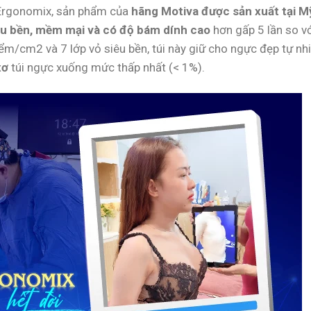
 Ergonomix, sản phẩm của
hãng Motiva được sản xuất tại M
êu bền, mềm mại và có độ bám dính cao
hơn gấp 5 lần so v
ểm/cm2 và 7 lớp vỏ siêu bền, túi này giữ cho ngực đẹp tự nh
xơ
túi ngực xuống mức thấp nhất (< 1%).