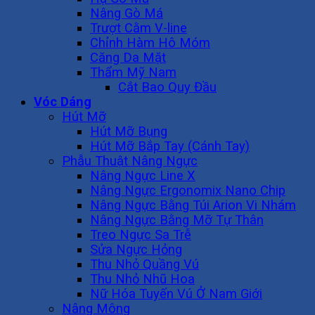
Nâng Gò Má
Trượt Cằm V-line
Chỉnh Hàm Hô Móm
Căng Da Mặt
Thẩm Mỹ Nam
Cắt Bao Quy Đầu
Vóc Dáng
Hút Mỡ
Hút Mỡ Bụng
Hút Mỡ Bắp Tay (Cánh Tay)
Phẫu Thuật Nâng Ngực
Nâng Ngực Line X
Nâng Ngực Ergonomix Nano Chip
Nâng Ngực Bằng Túi Arion Vi Nhám
Nâng Ngực Bằng Mỡ Tự Thân
Treo Ngực Sa Trễ
Sửa Ngực Hỏng
Thu Nhỏ Quầng Vú
Thu Nhỏ Nhũ Hoa
Nữ Hóa Tuyến Vú Ở Nam Giới
Nâng Mông