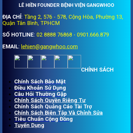
LÊ HIỀN FOUNDER BỆNH VIỆN GANGWHOO
ĐỊA CHỈ
:
Tầng 2, 576 - 578, Cộng Hòa, Phường 13,
Quận Tân Bình, TPHCM
SỐ HOTLINE
:
02 8888 76868 - 0901.666.879
EMAIL
:
lehien@gangwhoo.com
CHÍNH SÁCH
Chính Sách Bảo Mật
Điều Khoản Sử Dụng
Câu Hỏi Thường Gặp
Chính Sách Quyền Riêng Tư
Chính Sách Quảng Cáo Tài Trợ
Chính Sách Biên Tập Và Chỉnh Sửa
Tiêu Chuẩn Cộng Đồng
Tuyển Dụng