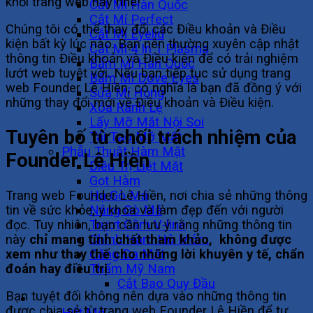
khỏi trang web này nhé!
Cắt Mí Hàn Quốc
Cắt Mí Perfect
Chúng tôi có thể thay đổi các Điều khoản và Điều
Cắt Mí Eyelid
kiện bất kỳ lúc nào. Bạn nên thường xuyên cập nhật
Cắt Mí 4 In 1 Plasma
thông tin Điều khoản và Điều kiện để có trải nghiệm
Bấm Mí Hàn Quốc
lướt web tuyệt vời. Nếu bạn tiếp tục sử dụng trang
Bấm Mí Dove Eyes
web Founder Lê Hiền, có nghĩa là bạn đã đồng ý với
Sửa Mí Hỏng
những thay đổi mới về Điều khoản và Điều kiện.
Xóa Rãnh Lệ
Lấy Mỡ Mắt Nội Soi
Tuyên bố từ chối trách nhiệm của
Tái Tạo Mỡ Mắt
Phẫu Thuật Hàm Mặt
Founder Lê Hiền
Điều Trị Liệt Mặt
Gọt Hàm
Hạ Gò Má
Trang web Founder Lê Hiền, nơi chia sẻ những thông
Nâng Gò Má
tin về sức khỏe, y khoa và làm đẹp đến với người
Trượt Cằm V-line
đọc. Tuy nhiên, bạn cần lưu ý rằng những thông tin
Chỉnh Hàm Hô Móm
này
chỉ mang tính chất tham khảo, không được
Căng Da Mặt
xem như thay thế cho những lời khuyên y tế, chẩn
Thẩm Mỹ Nam
đoán hay điều trị
.
Cắt Bao Quy Đầu
Bạn tuyệt đối không nên dựa vào những thông tin
Vóc Dáng
được chia sẻ từ trang web Founder Lê Hiền để tự
Hút Mỡ