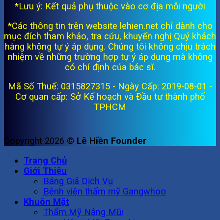
*Lưu ý: Kết quả phụ thuộc vào cơ địa mỗi người
*Các thông tin trên website lehien.net chỉ dành cho
mục đích tham khảo, tra cứu, khuyến nghị Quý khách
hàng không tự ý áp dụng. Chúng tôi không chịu trách
nhiệm về những trường hợp tự ý áp dụng mà không
có chỉ định của bác sĩ.
Mã Số Thuế: 0315827315 - Ngày Cấp: 2019-08-01 -
Cơ quan cấp: Sở Kế hoạch và Đầu tư thành phố
TPHCM
Copyright 2026 ©
Lê Hiền Founder
Trang Chủ
Giới Thiệu
Bảng Giá Dịch Vụ
Bệnh viện thẩm mỹ Gangwhoo
Khuôn Mặt
Thẩm Mỹ Nâng Mũi