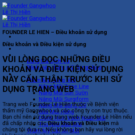
Skip
to
content
FOUNDER LE HIEN – Điều khoản sử dụng
Điều khoản và Điều kiện sử dụng
Trang Chủ
Giới Thiệu
VUI LÒNG ĐỌC NHỮNG ĐIỀU
Bảng Giá Dịch Vụ
KHOẢN VÀ ĐIỀU KIỆN SỬ DỤNG
Bệnh viện thẩm mỹ Gangwhoo
Khuôn Mặt
NÀY CẨN THẬN TRƯỚC KHI SỬ
Thẩm Mỹ Nâng Mũi
Nâng Mũi Zose Line
DỤNG TRANG WEB
Nâng Mũi Sụn Sườn
Nâng Mũi Surgiform
Trang web Founder Lê Hiền thuộc về Bệnh viện
Nâng Mũi Bằng Chỉ
thẩm mỹ Gangwhoo và các công ty con trực thuộc.
Sửa Mũi Hỏng
Bạn chỉ nên sử dụng trang web Founder Lê Hiền nếu
Chỉnh Hình Vách Ngăn Mũi
đã chấp nhận các
Điều khoản và Điều kiện
mà
Thu Nhỏ Đầu Mũi
chúng tôi đưa ra. Nếu không, bạn hãy vui lòng rời
Thẩm Mỹ Cắt Mí Mắt