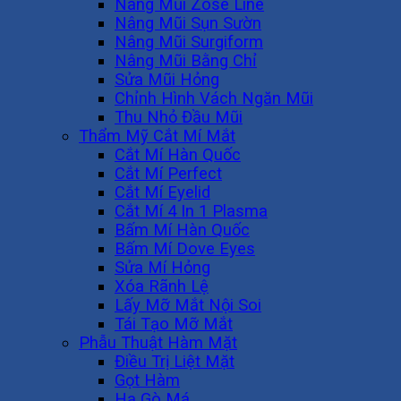
Nâng Mũi Zose Line
Nâng Mũi Sụn Sườn
Nâng Mũi Surgiform
Nâng Mũi Bằng Chỉ
Sửa Mũi Hỏng
Chỉnh Hình Vách Ngăn Mũi
Thu Nhỏ Đầu Mũi
Thẩm Mỹ Cắt Mí Mắt
Cắt Mí Hàn Quốc
Cắt Mí Perfect
Cắt Mí Eyelid
Cắt Mí 4 In 1 Plasma
Bấm Mí Hàn Quốc
Bấm Mí Dove Eyes
Sửa Mí Hỏng
Xóa Rãnh Lệ
Lấy Mỡ Mắt Nội Soi
Tái Tạo Mỡ Mắt
Phẫu Thuật Hàm Mặt
Điều Trị Liệt Mặt
Gọt Hàm
Hạ Gò Má