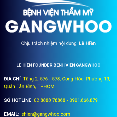
Chịu trách nhiệm nội dung:
Lê Hiền
LÊ HIỀN FOUNDER BỆNH VIỆN GANGWHOO
ĐỊA CHỈ
:
Tầng 2, 576 - 578, Cộng Hòa, Phường 13,
Quận Tân Bình, TPHCM
SỐ HOTLINE
:
02 8888 76868 - 0901.666.879
EMAIL
:
lehien@gangwhoo.com