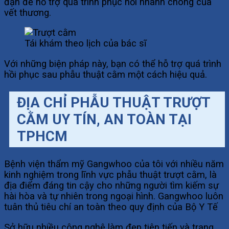
đặn để hỗ trợ quá trình phục hồi nhanh chóng của
vết thương.
Tái khám theo lịch của bác sĩ
Với những biện pháp này, bạn có thể hỗ trợ quá trình
hồi phục sau phẫu thuật cằm một cách hiệu quả.
ĐỊA CHỈ PHẪU THUẬT TRƯỢT
CẰM UY TÍN, AN TOÀN TẠI
TPHCM
Bệnh viện thẩm mỹ Gangwhoo của tôi với nhiều năm
kinh nghiệm trong lĩnh vực phẫu thuật trượt cằm, là
địa điểm đáng tin cậy cho những người tìm kiếm sự
hài hòa và tự nhiên trong ngoại hình. Gangwhoo luôn
tuân thủ tiêu chí an toàn theo quy định của Bộ Y Tế
Sở hữu nhiều công nghệ làm đẹp tiên tiến và trang