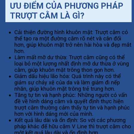
ƯU ĐIỂM CỦA PHƯƠNG PHÁP
TRƯỢT CẰM LÀ GÌ?
Cải thiện đường hình khuôn mặt: Trượt cằm có
thể tạo ra một đường cằm rõ nét và cân đối
hơn, giúp khuôn mặt trở nên hài hòa và đẹp mắt
hơn.
Làm mất mỡ dư thừa: Trượt cằm cũng có thể
loại bỏ một lượng nhất định mỡ dư thừa ở vùng
cằm, giúp khuôn mặt trông thon gọn hơn.
Giảm dấu hiệu lão hóa: Quá trình này có thể
giảm sự chảy xệ của da và làm giảm đi nếp
nhăn, giúp khuôn mặt trông trẻ trung hơn.
Tăng tự tin và hạnh phúc: Những người có vấn
đề về hình dáng cằm và quyết định thực hiện
trượt cằm thường cảm thấy tự tin và hạnh phúc
hơn với hình dáng mới của mình.
Kết quả lâu dài và ổn định: So với các phương
pháp khác để hữu cằm V Line thì trượt cằm cho
một kết quả lâu dài và ổn định hơn.