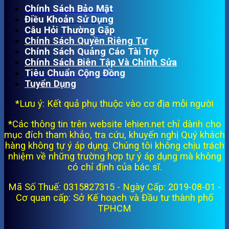
Chính Sách Bảo Mật
Điều Khoản Sử Dụng
Câu Hỏi Thường Gặp
Chính Sách Quyền Riêng Tư
Chính Sách Quảng Cáo Tài Trợ
Chính Sách Biên Tập Và Chỉnh Sửa
Tiêu Chuẩn Cộng Đồng
Tuyển Dụng
*Lưu ý: Kết quả phụ thuộc vào cơ địa mỗi người
*Các thông tin trên website lehien.net chỉ dành cho
mục đích tham khảo, tra cứu, khuyến nghị Quý khách
hàng không tự ý áp dụng. Chúng tôi không chịu trách
nhiệm về những trường hợp tự ý áp dụng mà không
có chỉ định của bác sĩ.
Mã Số Thuế: 0315827315 - Ngày Cấp: 2019-08-01 -
Cơ quan cấp: Sở Kế hoạch và Đầu tư thành phố
TPHCM