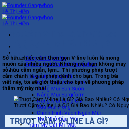
Skip
to
content
Trượt Cằm V-line Là Gì? Giá Bao
Nhiêu? Có Nguy Hiểm Không?
Trang Chủ
Giới Thiệu
Sở hữu chiếc cằm thon gọn V-line luôn là mong
Bảng Giá Dịch Vụ
muốn của nhiều người. Nhưng nếu bạn không may
Bệnh viện thẩm mỹ Gangwhoo
sở hữu cằm ngắn, lẹm… Thì phương pháp trượt
Khuôn Mặt
cằm chính là giải pháp dành cho bạn. Trong bài
Thẩm Mỹ Nâng Mũi
viết này, tôi sẽ giới thiệu cho bạn về phương pháp
Nâng Mũi Zose Line
thẩm mỹ này nhé!
Nâng Mũi Sụn Sườn
Nâng Mũi Surgiform
Nâng Mũi Bằng Chỉ
Trượt Cằm V-line Là Gì? Giá Bao Nhiêu? Có Ng
Sửa Mũi Hỏng
Chỉnh Hình Vách Ngăn Mũi
Thu Nhỏ Đầu Mũi
TRƯỢT CẰM V-LINE LÀ GÌ?
Thẩm Mỹ Cắt Mí Mắt