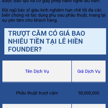
được đào tạo và có giấy phép hành nghề lâu năm.
Đội ngũ bác sĩ giàu kinh nghiệm hạn chế tối đa các
biến chứng và tác dụng phụ sau phẫu thuật, mang lại
sự yên tâm cho khách hàng.
TRƯỢT CẰM CÓ GIÁ BAO
NHIÊU TIỀN TẠI LÊ HIỀN
FOUNDER?
Tên Dịch Vụ
Giá Dịch Vụ
Phẫu thuật trượt cằm
50,000,000