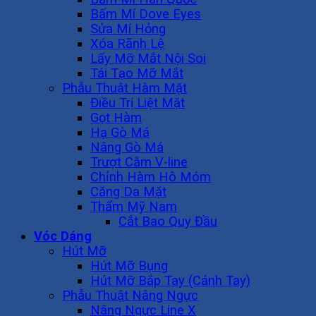
Bấm Mí Dove Eyes
Sửa Mí Hỏng
Xóa Rãnh Lệ
Lấy Mỡ Mắt Nội Soi
Tái Tạo Mỡ Mắt
Phẫu Thuật Hàm Mặt
Điều Trị Liệt Mặt
Gọt Hàm
Hạ Gò Má
Nâng Gò Má
Trượt Cằm V-line
Chỉnh Hàm Hô Móm
Căng Da Mặt
Thẩm Mỹ Nam
Cắt Bao Quy Đầu
Vóc Dáng
Hút Mỡ
Hút Mỡ Bụng
Hút Mỡ Bắp Tay (Cánh Tay)
Phẫu Thuật Nâng Ngực
Nâng Ngực Line X