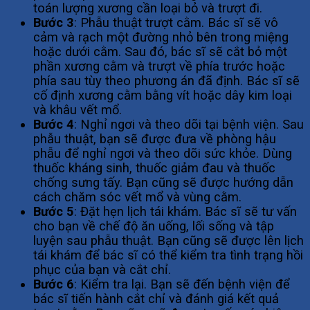
toán lượng xương cần loại bỏ và trượt đi.
Bước 3
: Phẫu thuật trượt cằm. Bác sĩ sẽ vô
cảm và rạch một đường nhỏ bên trong miệng
hoặc dưới cằm. Sau đó, bác sĩ sẽ cắt bỏ một
phần xương cằm và trượt về phía trước hoặc
phía sau tùy theo phương án đã định. Bác sĩ sẽ
cố định xương cằm bằng vít hoặc dây kim loại
và khâu vết mổ.
Bước 4
: Nghỉ ngơi và theo dõi tại bệnh viện. Sau
phẫu thuật, bạn sẽ được đưa về phòng hậu
phẫu để nghỉ ngơi và theo dõi sức khỏe. Dùng
thuốc kháng sinh, thuốc giảm đau và thuốc
chống sưng tấy. Bạn cũng sẽ được hướng dẫn
cách chăm sóc vết mổ và vùng cằm.
Bước 5
: Đặt hẹn lịch tái khám. Bác sĩ sẽ tư vấn
cho bạn về chế độ ăn uống, lối sống và tập
luyện sau phẫu thuật. Bạn cũng sẽ được lên lịch
tái khám để bác sĩ có thể kiểm tra tình trạng hồi
phục của bạn và cắt chỉ.
Bước 6
: Kiểm tra lại. Bạn sẽ đến bệnh viện để
bác sĩ tiến hành cắt chỉ và đánh giá kết quả