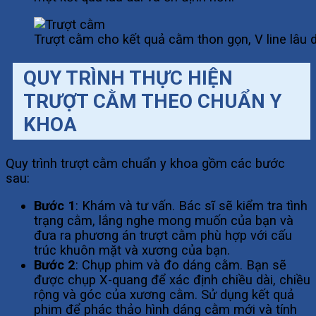
Trượt cằm cho kết quả cằm thon gọn, V line lâu d
QUY TRÌNH THỰC HIỆN
TRƯỢT CẰM THEO CHUẨN Y
KHOA
Quy trình trượt cằm chuẩn y khoa gồm các bước
sau:
Bước 1
: Khám và tư vấn. Bác sĩ sẽ kiểm tra tình
trạng cằm, lắng nghe mong muốn của bạn và
đưa ra phương án trượt cằm phù hợp với cấu
trúc khuôn mặt và xương của bạn.
Bước 2
: Chụp phim và đo dáng cằm. Bạn sẽ
được chụp X-quang để xác định chiều dài, chiều
rộng và góc của xương cằm. Sử dụng kết quả
phim để phác thảo hình dáng cằm mới và tính