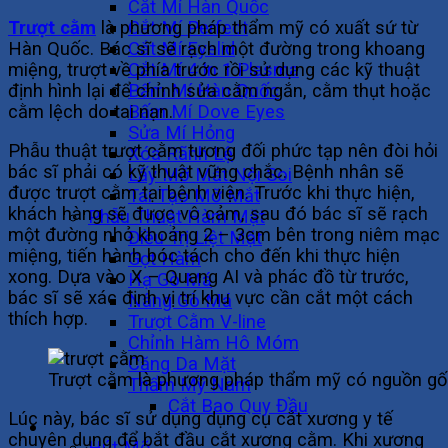
Cắt Mí Hàn Quốc
Cắt Mí Perfect
Trượt cằm
là phương pháp thẩm mỹ có xuất sứ từ
Cắt Mí Eyelid
Hàn Quốc. Bác sĩ sẽ rạch một đường trong khoang
Cắt Mí 4 In 1 Plasma
miệng, trượt về phía trước rồi sử dụng các kỹ thuật
Bấm Mí Hàn Quốc
định hình lại để chỉnh sửa cằm ngắn, cằm thụt hoặc
Bấm Mí Dove Eyes
cằm lệch do tai nạn.
Sửa Mí Hỏng
Phẫu thuật trượt cằm tương đối phức tạp nên đòi hỏi
Xóa Rãnh Lệ
bác sĩ phải có kỹ thuật vững chắc. Bệnh nhân sẽ
Lấy Mỡ Mắt Nội Soi
được trượt cằm tại bệnh viện. Trước khi thực hiện,
Tái Tạo Mỡ Mắt
khách hàng sẽ được vô cảm, sau đó bác sĩ sẽ rạch
Phẫu Thuật Hàm Mặt
một đường nhỏ khoảng 2 – 3cm bên trong niêm mạc
Điều Trị Liệt Mặt
miệng, tiến hành bóc tách cho đến khi thực hiện
Gọt Hàm
xong. Dựa vào X – Quang AI và phác đồ từ trước,
Hạ Gò Má
bác sĩ sẽ xác định vị trí khu vực cần cắt một cách
Nâng Gò Má
thích hợp.
Trượt Cằm V-line
Chỉnh Hàm Hô Móm
Căng Da Mặt
Trượt cằm là phương pháp thẩm mỹ có nguồn gố
Thẩm Mỹ Nam
Cắt Bao Quy Đầu
Lúc này, bác sĩ sử dụng dụng cụ cắt xương y tế
Vóc Dáng
chuyên dụng để bắt đầu cắt xương cằm. Khi xương
Hút Mỡ