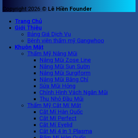
Copyright 2026 ©
Lê Hiền Founder
Trang Chủ
Giới Thiệu
Bảng Giá Dịch Vụ
Bệnh viện thẩm mỹ Gangwhoo
Khuôn Mặt
Thẩm Mỹ Nâng Mũi
Nâng Mũi Zose Line
Nâng Mũi Sụn Sườn
Nâng Mũi Surgiform
Nâng Mũi Bằng Chỉ
Sửa Mũi Hỏng
Chỉnh Hình Vách Ngăn Mũi
Thu Nhỏ Đầu Mũi
Thẩm Mỹ Cắt Mí Mắt
Cắt Mí Hàn Quốc
Cắt Mí Perfect
Cắt Mí Eyelid
Cắt Mí 4 In 1 Plasma
Bấm Mí Hàn Quốc