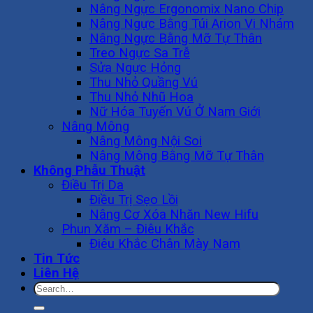
Nâng Ngực Ergonomix Nano Chip
Nâng Ngực Bằng Túi Arion Vi Nhám
Nâng Ngực Bằng Mỡ Tự Thân
Treo Ngực Sa Trễ
Sửa Ngực Hỏng
Thu Nhỏ Quầng Vú
Thu Nhỏ Nhũ Hoa
Nữ Hóa Tuyến Vú Ở Nam Giới
Nâng Mông
Nâng Mông Nội Soi
Nâng Mông Bằng Mỡ Tự Thân
Không Phẫu Thuật
Điều Trị Da
Điều Trị Sẹo Lồi
Nâng Cơ Xóa Nhăn New Hifu
Phun Xăm – Điêu Khắc
Điêu Khắc Chân Mày Nam
Tin Tức
Liên Hệ