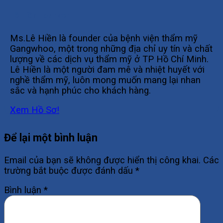
Lê Hiền Founder
Ms.Lê Hiền là founder của bệnh viện thẩm mỹ
Gangwhoo, một trong những địa chỉ uy tín và chất
lượng về các dịch vụ thẩm mỹ ở TP Hồ Chí Minh.
Lê Hiền là một người đam mê và nhiệt huyết với
nghề thẩm mỹ, luôn mong muốn mang lại nhan
sắc và hạnh phúc cho khách hàng.
Xem Hồ Sơ!
Để lại một bình luận
Email của bạn sẽ không được hiển thị công khai.
Các
trường bắt buộc được đánh dấu
*
Bình luận
*