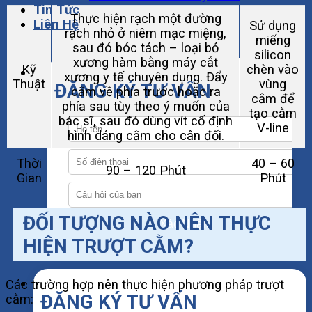
Tin Tức
Thực hiện rạch một đường
Liên Hệ
Sử dụng
rạch nhỏ ở niêm mạc miệng,
miếng
sau đó bóc tách – loại bỏ
silicon
xương hàm bằng máy cắt
Kỹ
chèn vào
xương y tế chuyên dụng. Đẩy
Thuật
vùng
ĐĂNG KÝ TƯ VẤN
cằm về phía trước hoặc ra
cằm để
phía sau tùy theo ý muốn của
tạo cằm
bác sĩ, sau đó dùng vít cố định
V-line
hình dáng cằm cho cân đối.
Thời
40 – 60
90 – 120 Phút
Gian
Phút
ĐỐI TƯỢNG NÀO NÊN THỰC
Xác Nhận
HIỆN TRƯỢT CẰM?
Các trường hợp nên thực hiện phương pháp trượt
ĐĂNG KÝ TƯ VẤN
cằm: