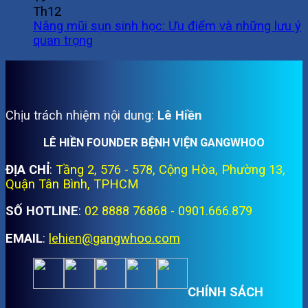
Th12
Nâng mũi sụn sinh học: Ưu điểm và những lưu ý
quan trọng
Chịu trách nhiệm nội dung:
Lê Hiền
LÊ HIỀN FOUNDER BỆNH VIỆN GANGWHOO
ĐỊA CHỈ
:
Tầng 2, 576 - 578, Cộng Hòa, Phường 13,
Quận Tân Bình, TPHCM
SỐ HOTLINE
:
02 8888 76868 - 0901.666.879
EMAIL
:
lehien@gangwhoo.com
CHÍNH SÁCH