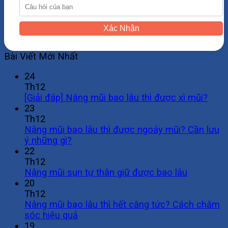
Xác Nhận
Bài Viết Mới Nhất
24
Th12
[Giải đáp] Nâng mũi bao lâu thì được xì mũi?
23
Th12
Nâng mũi bao lâu thì được ngoáy mũi? Cần lưu
ý những gì?
22
Th12
Nâng mũi sụn tự thân giữ được bao lâu
20
Th12
Nâng mũi bao lâu thì hết căng tức? Cách chăm
sóc hiệu quả
19