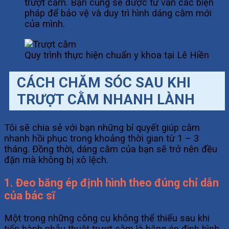
trượt cằm. Bạn cũng sẽ được tư vấn các biện
pháp để bảo vệ và duy trì hình dáng cằm mới
của mình.
Quy trình thực hiện chuẩn y khoa tại Lê Hiền
CÁCH CHĂM SÓC SAU KHI
TRƯỢT CẰM NHANH LÀNH
Tôi sẽ chia sẻ với bạn những bí quyết giúp cằm
nhanh hồi phục trong khoảng thời gian từ 1 – 3
tháng. Đồng thời, dáng cằm của bạn sẽ trở nên đều
đặn mà không bị xô lệch.
1. Đeo băng ép định hình theo đúng chỉ dẫn
của bác sĩ
Một trong những công cụ không thể thiếu sau khi
tiến hành phẫu thuật trượt cằm là băng ép định hình