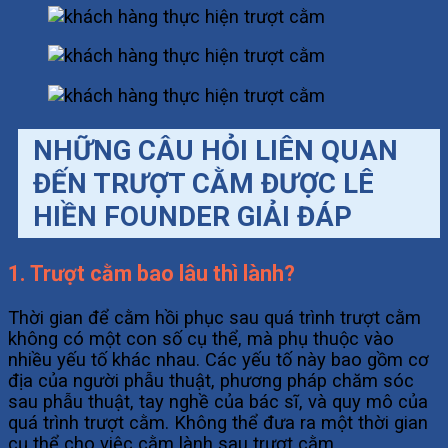
NHỮNG CÂU HỎI LIÊN QUAN
ĐẾN TRƯỢT CẰM ĐƯỢC LÊ
HIỀN FOUNDER GIẢI ĐÁP
1. Trượt cằm bao lâu thì lành?
Thời gian để cằm hồi phục sau quá trình trượt cằm
không có một con số cụ thể, mà phụ thuộc vào
nhiều yếu tố khác nhau. Các yếu tố này bao gồm cơ
địa của người phẫu thuật, phương pháp chăm sóc
sau phẫu thuật, tay nghề của bác sĩ, và quy mô của
quá trình trượt cằm. Không thể đưa ra một thời gian
cụ thể cho việc cằm lành sau trượt cằm.