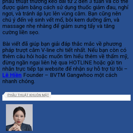
phẫu thuật thường kéo dài từ 2 đến 3 tuần và có thể
được giảm bằng cách sử dụng thuốc giảm đau, nghỉ
ngơi, và tránh áp lực lên vùng cằm. Bạn cũng nên
chú ý đến vệ sinh vết mổ, bôi kem dưỡng ẩm, và
massage nhẹ nhàng để giảm sưng tấy và tăng
cường liền sẹo.
Bài viết đã giúp bạn giải đáp thắc mắc về phương
pháp trượt cằm V-line chi tiết nhất. Nếu bạn còn có
thêm câu hỏi hoặc muốn tìm hiểu thêm về thẩm mỹ,
đừng ngần ngại liên hệ qua HOTLINE hoặc gửi tin
nhắn trực tiếp tại website để nhận sự hỗ trợ từ tôi –
Lê Hiền
Founder – BVTM Gangwhoo một cách
nhanh chóng.
PHẪU THUẬT KHUÔN MẶT