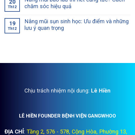
20
chăm sóc hiệu quả
Th12
Nâng mũi sụn sinh học: Ưu điểm và những
19
lưu ý quan trọng
Th12
Chịu trách nhiệm nội dung:
Lê Hiền
LÊ HIỀN FOUNDER BỆNH VIỆN GANGWHOO
ĐỊA CHỈ
:
Tầng 2, 576 - 578, Cộng Hòa, Phường 13,