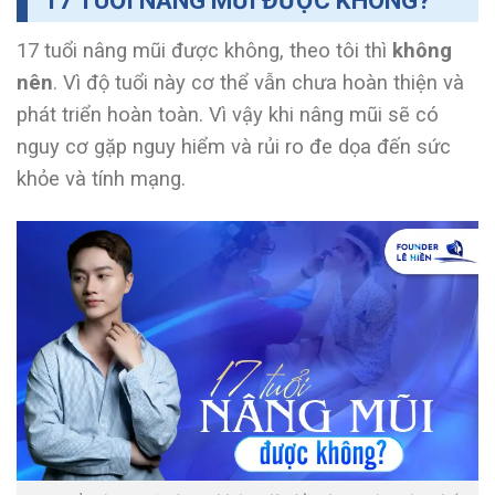
17 TUỔI NÂNG MŨI ĐƯỢC KHÔNG?
17 tuổi nâng mũi được không, theo tôi thì
không
nên
. Vì độ tuổi này cơ thể vẫn chưa hoàn thiện và
phát triển hoàn toàn. Vì vậy khi nâng mũi sẽ có
nguy cơ gặp nguy hiểm và rủi ro đe dọa đến sức
khỏe và tính mạng.