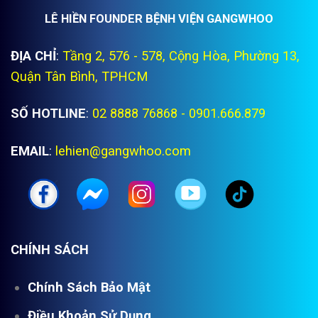
LÊ HIỀN FOUNDER BỆNH VIỆN GANGWHOO
ĐỊA CHỈ
:
Tầng 2, 576 - 578, Cộng Hòa, Phường 13,
Quận Tân Bình, TPHCM
SỐ HOTLINE
:
02 8888 76868 - 0901.666.879
EMAIL
:
lehien@gangwhoo.com
CHÍNH SÁCH
Chính Sách Bảo Mật
Điều Khoản Sử Dụng