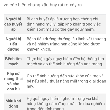
và các biến chứng xấu hay rủi ro xảy ra.
Người bị
Bị cao huyết áp là trường hợp chống chỉ
cao huyết
định nâng mũi vì gặp khó khăn trong việc
áp
kiểm soát máu có thể gây nguy hiểm.
Người bị
Bệnh tiểu đường thường lâu lành vết thương
tiểu
và dễ nhiễm trùng nên cũng không được
đường
khuyến khích.
Bệnh tim
Thực hiện gây nguy hiểm đến hệ thống tim
mạch
mạch và có thể ảnh hưởng đến tính mạng.
Phụ nữ
Có thể ảnh hưởng đến sức khỏe của mẹ và
mang thai
bé nếu phẫu thuật nâng mũi trong giai đoạn
và cho
này.
con bú
Hệ quả nguy hiểm nghiêm trọng với khả
Máu khó
năng không cầm được máu đe dọa nghiêm
đông
trọng đến tính mạng.