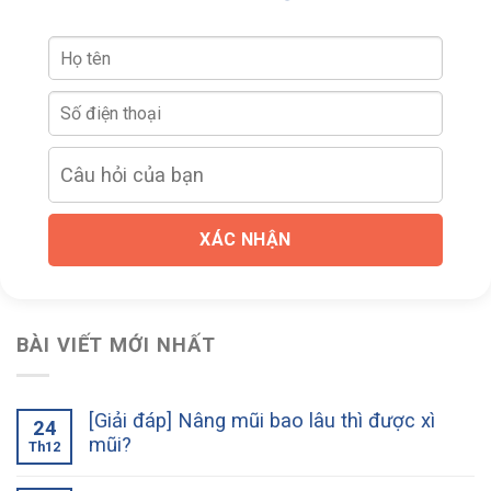
XÁC NHẬN
BÀI VIẾT MỚI NHẤT
[Giải đáp] Nâng mũi bao lâu thì được xì
24
mũi?
Th12