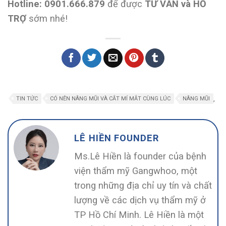
Hotline: 0901.666.879
để được
TƯ VẤN và HỖ
TRỢ
sớm nhé!
,
TIN TỨC
CÓ NÊN NÂNG MŨI VÀ CẮT MÍ MẮT CÙNG LÚC
NÂNG MŨI
LÊ HIỀN FOUNDER
Ms.Lê Hiền là founder của bệnh
viện thẩm mỹ Gangwhoo, một
trong những địa chỉ uy tín và chất
lượng về các dịch vụ thẩm mỹ ở
TP Hồ Chí Minh. Lê Hiền là một