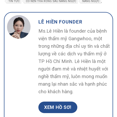
,
TIN TỨC
CÓ NÊN THẢ RÔNG SAU NÂNG NGỰC
NÂNG NGỰC
LÊ HIỀN FOUNDER
Ms.Lê Hiền là founder của bệnh
viện thẩm mỹ Gangwhoo, một
trong những địa chỉ uy tín và chất
lượng về các dịch vụ thẩm mỹ ở
TP Hồ Chí Minh. Lê Hiền là một
người đam mê và nhiệt huyết với
nghề thẩm mỹ, luôn mong muốn
mang lại nhan sắc và hạnh phúc
cho khách hàng.
XEM HỒ SƠ!