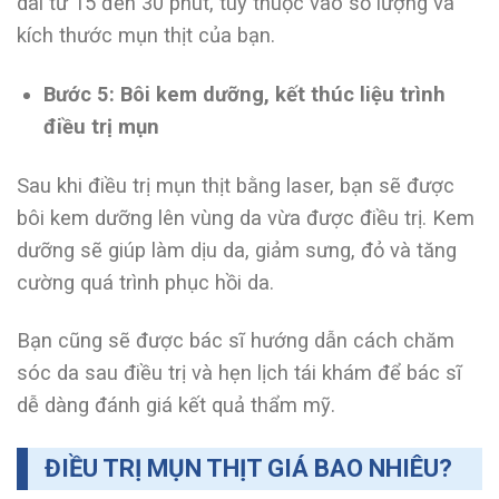
dài từ 15 đến 30 phút, tùy thuộc vào số lượng và
kích thước mụn thịt của bạn.
Bước 5: Bôi kem dưỡng, kết thúc liệu trình
điều trị mụn
Sau khi điều trị mụn thịt bằng laser, bạn sẽ được
bôi kem dưỡng lên vùng da vừa được điều trị. Kem
dưỡng sẽ giúp làm dịu da, giảm sưng, đỏ và tăng
cường quá trình phục hồi da.
Bạn cũng sẽ được bác sĩ hướng dẫn cách chăm
sóc da sau điều trị và hẹn lịch tái khám để bác sĩ
dễ dàng đánh giá kết quả thẩm mỹ.
ĐIỀU TRỊ MỤN THỊT GIÁ BAO NHIÊU?