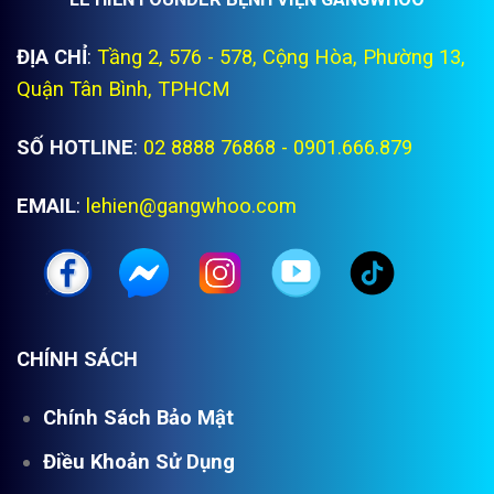
ĐỊA CHỈ
:
Tầng 2, 576 - 578, Cộng Hòa, Phường 13,
Quận Tân Bình, TPHCM
SỐ HOTLINE
:
02 8888 76868 - 0901.666.879
EMAIL
:
lehien@gangwhoo.com
CHÍNH SÁCH
Chính Sách Bảo Mật
Điều Khoản Sử Dụng