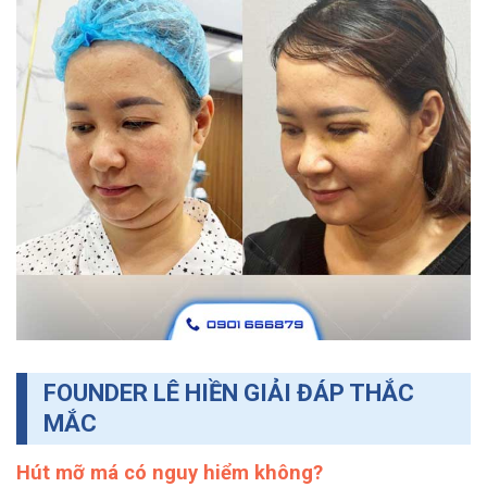
FOUNDER LÊ HIỀN GIẢI ĐÁP THẮC
MẮC
Hút mỡ má có nguy hiểm không?