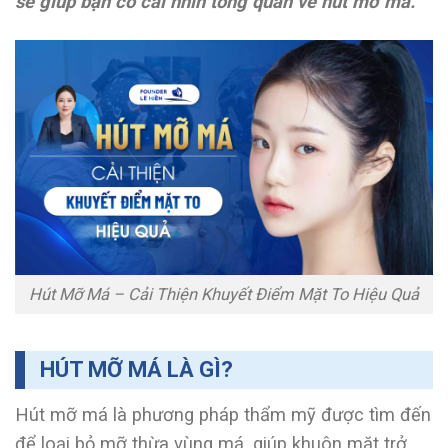
sẽ giúp bạn có cái nhìn tổng quan về hút mỡ má.
Hút Mỡ Má – Cải Thiện Khuyết Điểm Mặt To Hiệu Quả
HÚT MỠ MÁ LÀ GÌ?
Hút mỡ má là phương pháp thẩm mỹ được tìm đến
để loại bỏ mỡ thừa vùng má, giúp khuôn mặt trở