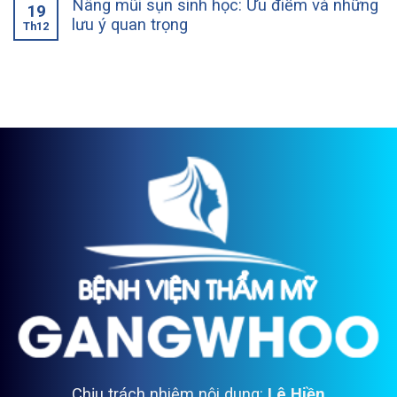
Nâng mũi sụn sinh học: Ưu điểm và những
19
lưu ý quan trọng
Th12
Chịu trách nhiệm nội dung:
Lê Hiền