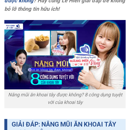
được không
? Hãy cùng Lê Hiền giải đáp để không
bỏ lỡ thông tin hữu ích!
Nâng mũi ăn khoai tây được không? 8 công dụng tuyệt
vời của khoai tây
GIẢI ĐÁP: NÂNG MŨI ĂN KHOAI TÂY