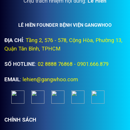
Chịu trách nhiệm nội dung:
Lê Hiền
LÊ HIỀN FOUNDER BỆNH VIỆN GANGWHOO
ĐỊA CHỈ
:
Tầng 2, 576 - 578, Cộng Hòa, Phường 13,
Quận Tân Bình, TPHCM
SỐ HOTLINE
:
02 8888 76868 - 0901.666.879
EMAIL
:
lehien@gangwhoo.com
CHÍNH SÁCH