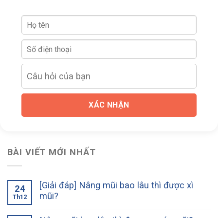
XÁC NHẬN
BÀI VIẾT MỚI NHẤT
[Giải đáp] Nâng mũi bao lâu thì được xì
24
mũi?
Th12