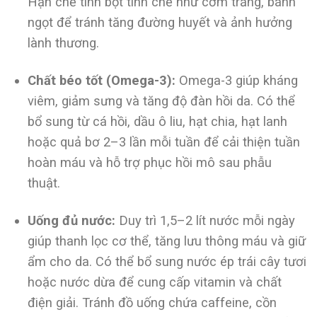
Hạn chế tinh bột tinh chế như cơm trắng, bánh
ngọt để tránh tăng đường huyết và ảnh hưởng
lành thương.
Chất béo tốt (Omega-3):
Omega-3 giúp kháng
viêm, giảm sưng và tăng độ đàn hồi da. Có thể
bổ sung từ cá hồi, dầu ô liu, hạt chia, hạt lanh
hoặc quả bơ 2–3 lần mỗi tuần để cải thiện tuần
hoàn máu và hỗ trợ phục hồi mô sau phẫu
thuật.
Uống đủ nước:
Duy trì 1,5–2 lít nước mỗi ngày
giúp thanh lọc cơ thể, tăng lưu thông máu và giữ
ẩm cho da. Có thể bổ sung nước ép trái cây tươi
hoặc nước dừa để cung cấp vitamin và chất
điện giải. Tránh đồ uống chứa caffeine, cồn