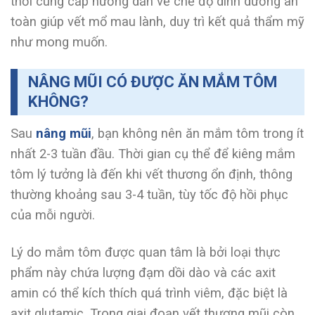
thời cung cấp hướng dẫn về chế độ dinh dưỡng an
toàn giúp vết mổ mau lành, duy trì kết quả thẩm mỹ
như mong muốn.
NÂNG MŨI CÓ ĐƯỢC ĂN MẮM TÔM
KHÔNG?
Sau
nâng mũi
, bạn không nên ăn mắm tôm trong ít
nhất 2-3 tuần đầu. Thời gian cụ thể để kiêng mắm
tôm lý tưởng là đến khi vết thương ổn định, thông
thường khoảng sau 3-4 tuần, tùy tốc độ hồi phục
của mỗi người.
Lý do mắm tôm được quan tâm là bởi loại thực
phẩm này chứa lượng đạm dồi dào và các axit
amin có thể kích thích quá trình viêm, đặc biệt là
axit glutamic. Trong giai đoạn vết thương mũi còn