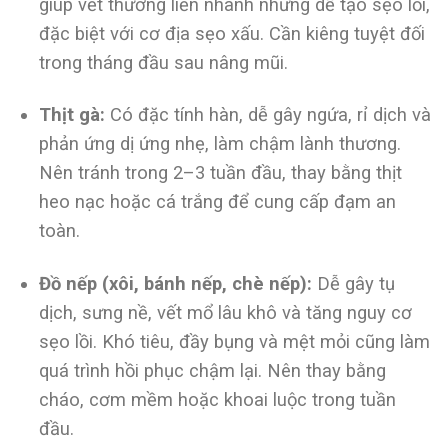
giúp vết thương liền nhanh nhưng dễ tạo sẹo lồi,
đặc biệt với cơ địa sẹo xấu. Cần kiêng tuyệt đối
trong tháng đầu sau nâng mũi.
Thịt gà:
Có đặc tính hàn, dễ gây ngứa, rỉ dịch và
phản ứng dị ứng nhẹ, làm chậm lành thương.
Nên tránh trong 2–3 tuần đầu, thay bằng thịt
heo nạc hoặc cá trắng để cung cấp đạm an
toàn.
Đồ nếp (xôi, bánh nếp, chè nếp):
Dễ gây tụ
dịch, sưng nề, vết mổ lâu khô và tăng nguy cơ
sẹo lồi. Khó tiêu, đầy bụng và mệt mỏi cũng làm
quá trình hồi phục chậm lại. Nên thay bằng
cháo, cơm mềm hoặc khoai luộc trong tuần
đầu.