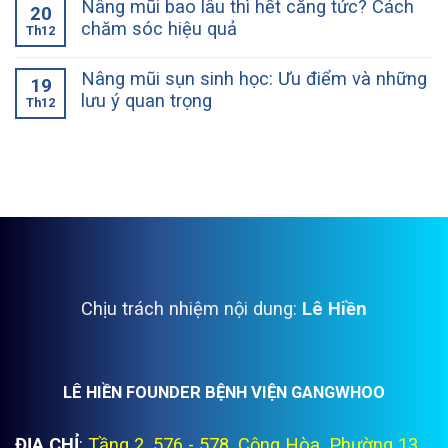
Nâng mũi bao lâu thì hết căng tức? Cách
20
chăm sóc hiệu quả
Th12
Nâng mũi sụn sinh học: Ưu điểm và những
19
lưu ý quan trọng
Th12
Chịu trách nhiệm nội dung:
Lê Hiền
LÊ HIỀN FOUNDER BỆNH VIỆN GANGWHOO
ĐỊA CHỈ
:
Tầng 2, 576 - 578, Cộng Hòa, Phường 13,