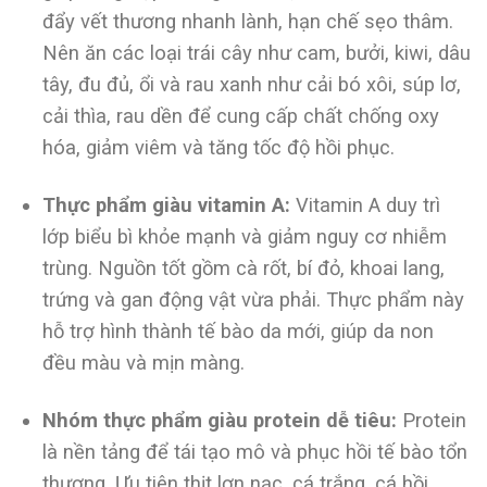
đẩy vết thương nhanh lành, hạn chế sẹo thâm.
Nên ăn các loại trái cây như cam, bưởi, kiwi, dâu
tây, đu đủ, ổi và rau xanh như cải bó xôi, súp lơ,
cải thìa, rau dền để cung cấp chất chống oxy
hóa, giảm viêm và tăng tốc độ hồi phục.
Thực phẩm giàu vitamin A:
Vitamin A duy trì
lớp biểu bì khỏe mạnh và giảm nguy cơ nhiễm
trùng. Nguồn tốt gồm cà rốt, bí đỏ, khoai lang,
trứng và gan động vật vừa phải. Thực phẩm này
hỗ trợ hình thành tế bào da mới, giúp da non
đều màu và mịn màng.
Nhóm thực phẩm giàu protein dễ tiêu:
Protein
là nền tảng để tái tạo mô và phục hồi tế bào tổn
thương. Ưu tiên thịt lợn nạc, cá trắng, cá hồi,