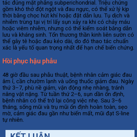
tác đúng mặt phẳng subperichondrial. Triệu chứng
gồm khó thở đột ngột và đau ngực, có thể xử lý kịp
thời bằng chọc hút khí hoặc đặt dẫn lưu. Tụ dịch và
nhiễm trùng tại vị trí lấy sụn xảy ra khi có chảy máu
hoặc viêm nhiễm, nhưng có thể kiểm soát bằng dẫn
lưu và kháng sinh. Tổn thương thần kinh liên sườn có
thể gây tê hoặc đau kéo dài, do đó thao tác chuẩn
xác là yếu tố quan trọng nhất để hạn chế biến chứng.
Hồi phục hậu phẫu
48 giờ đầu sau phẫu thuật, bệnh nhân cảm giác đau
âm ỉ, cần chườm lạnh và uống thuốc giảm đau. Ngày
thứ 3–7, phù nề giảm, vận động nhẹ nhàng, tránh
nâng vật nặng. Từ tuần thứ 2–6, sụn dần ổn định,
bệnh nhân có thể trở lại công việc nhẹ. Sau 3–6
tháng, sống mũi và trụ mũi ổn định hoàn toàn, sẹo
mờ, cảm giác đau gần như biến mất, mũi đạt S-line
tự nhiên.
KẾT LUẬN