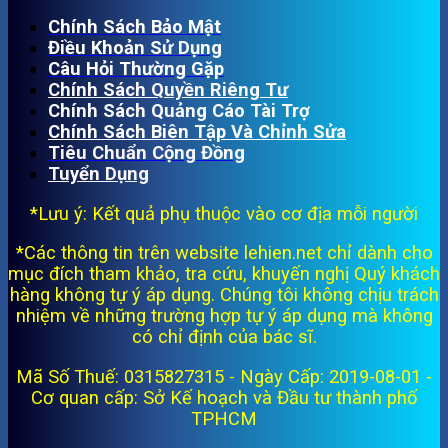
Chính Sách Bảo Mật
Điều Khoản Sử Dụng
Câu Hỏi Thường Gặp
Chính Sách Quyền Riêng Tư
Chính Sách Quảng Cáo Tài Trợ
Chính Sách Biên Tập Và Chỉnh Sửa
Tiêu Chuẩn Cộng Đồng
Tuyển Dụng
*Lưu ý: Kết quả phụ thuộc vào cơ địa mỗi người
*Các thông tin trên website lehien.net chỉ dành cho
mục đích tham khảo, tra cứu, khuyến nghị Quý khách
hàng không tự ý áp dụng. Chúng tôi không chịu trách
nhiệm về những trường hợp tự ý áp dụng mà không
có chỉ định của bác sĩ.
Mã Số Thuế: 0315827315 - Ngày Cấp: 2019-08-01 -
Cơ quan cấp: Sở Kế hoạch và Đầu tư thành phố
TPHCM