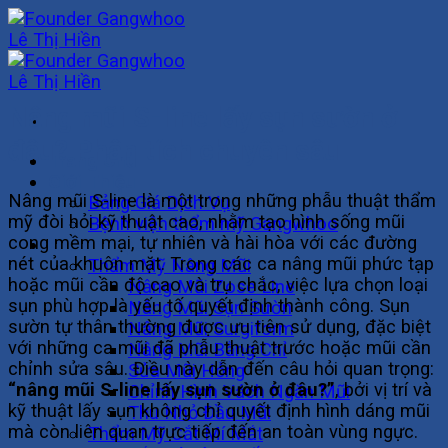
Skip
to
content
Nâng mũi S-line lấy sụn sườn ở
đâu? Phân tích chuyên sâu
Trang Chủ
Giới Thiệu
Nâng mũi S-line là một trong những phẫu thuật thẩm
Bảng Giá Dịch Vụ
mỹ đòi hỏi kỹ thuật cao, nhằm tạo hình sống mũi
Bệnh viện thẩm mỹ Gangwhoo
cong mềm mại, tự nhiên và hài hòa với các đường
Khuôn Mặt
nét của khuôn mặt. Trong các ca nâng mũi phức tạp
Thẩm Mỹ Nâng Mũi
hoặc mũi cần độ cao và trụ chắc, việc lựa chọn loại
Nâng Mũi Zose Line
sụn phù hợp là yếu tố quyết định thành công. Sụn
Nâng Mũi Sụn Sườn
sườn tự thân thường được ưu tiên sử dụng, đặc biệt
Nâng Mũi Surgiform
với những ca mũi đã phẫu thuật trước hoặc mũi cần
Nâng Mũi Bằng Chỉ
chỉnh sửa sâu. Điều này dẫn đến câu hỏi quan trọng:
Sửa Mũi Hỏng
“nâng mũi S-line lấy sụn sườn ở đâu?”
, bởi vị trí và
Chỉnh Hình Vách Ngăn Mũi
kỹ thuật lấy sụn không chỉ quyết định hình dáng mũi
Thu Nhỏ Đầu Mũi
mà còn liên quan trực tiếp đến an toàn vùng ngực.
Thẩm Mỹ Cắt Mí Mắt