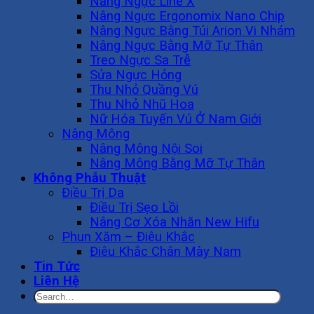
Nâng Ngực Line X
Nâng Ngực Ergonomix Nano Chip
Nâng Ngực Bằng Túi Arion Vi Nhám
Nâng Ngực Bằng Mỡ Tự Thân
Treo Ngực Sa Trễ
Sửa Ngực Hỏng
Thu Nhỏ Quầng Vú
Thu Nhỏ Nhũ Hoa
Nữ Hóa Tuyến Vú Ở Nam Giới
Nâng Mông
Nâng Mông Nội Soi
Nâng Mông Bằng Mỡ Tự Thân
Không Phẫu Thuật
Điều Trị Da
Điều Trị Sẹo Lồi
Nâng Cơ Xóa Nhăn New Hifu
Phun Xăm – Điêu Khắc
Điêu Khắc Chân Mày Nam
Tin Tức
Liên Hệ