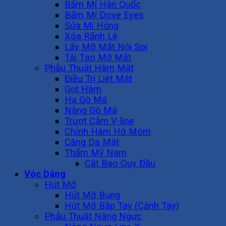
Bấm Mí Hàn Quốc
Bấm Mí Dove Eyes
Sửa Mí Hỏng
Xóa Rãnh Lệ
Lấy Mỡ Mắt Nội Soi
Tái Tạo Mỡ Mắt
Phẫu Thuật Hàm Mặt
Điều Trị Liệt Mặt
Gọt Hàm
Hạ Gò Má
Nâng Gò Má
Trượt Cằm V-line
Chỉnh Hàm Hô Móm
Căng Da Mặt
Thẩm Mỹ Nam
Cắt Bao Quy Đầu
Vóc Dáng
Hút Mỡ
Hút Mỡ Bụng
Hút Mỡ Bắp Tay (Cánh Tay)
Phẫu Thuật Nâng Ngực