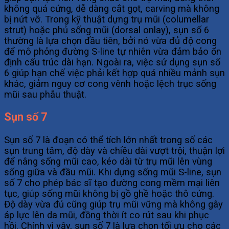
không quá cứng, dễ dàng cắt gọt, carving mà không
bị nứt vỡ. Trong kỹ thuật dựng trụ mũi (columellar
strut) hoặc phủ sống mũi (dorsal onlay), sụn số 6
thường là lựa chọn đầu tiên, bởi nó vừa đủ độ cong
để mô phỏng đường S-line tự nhiên vừa đảm bảo ổn
định cấu trúc dài hạn. Ngoài ra, việc sử dụng sụn số
6 giúp hạn chế việc phải kết hợp quá nhiều mảnh sụn
khác, giảm nguy cơ cong vênh hoặc lệch trục sống
mũi sau phẫu thuật.
Sụn số 7
Sụn số 7 là đoạn có thể tích lớn nhất trong số các
sụn trung tâm, độ dày và chiều dài vượt trội, thuận lợi
để nâng sống mũi cao, kéo dài từ trụ mũi lên vùng
sống giữa và đầu mũi. Khi dựng sống mũi S-line, sụn
số 7 cho phép bác sĩ tạo đường cong mềm mại liên
tục, giúp sống mũi không bị gồ ghề hoặc thô cứng.
Độ dày vừa đủ cũng giúp trụ mũi vững mà không gây
áp lực lên da mũi, đồng thời ít co rút sau khi phục
hồi. Chính vì vậy, sụn số 7 là lựa chọn tối ưu cho các