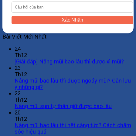
Xác Nhận
Bài Viết Mới Nhất
24
Th12
[Giải đáp] Nâng mũi bao lâu thì được xì mũi?
23
Th12
Nâng mũi bao lâu thì được ngoáy mũi? Cần lưu
ý những gì?
22
Th12
Nâng mũi sụn tự thân giữ được bao lâu
20
Th12
Nâng mũi bao lâu thì hết căng tức? Cách chăm
sóc hiệu quả