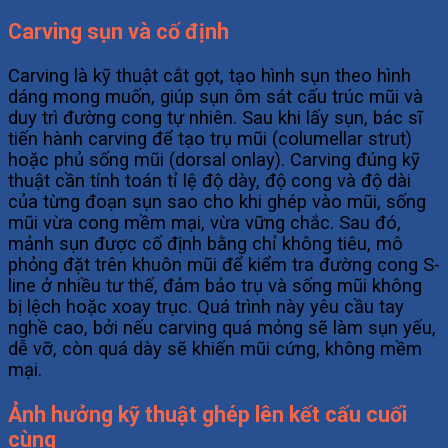
Carving sụn và cố định
Carving là kỹ thuật cắt gọt, tạo hình sụn theo hình
dáng mong muốn, giúp sụn ôm sát cấu trúc mũi và
duy trì đường cong tự nhiên. Sau khi lấy sụn, bác sĩ
tiến hành carving để tạo trụ mũi (columellar strut)
hoặc phủ sống mũi (dorsal onlay). Carving đúng kỹ
thuật cần tính toán tỉ lệ độ dày, độ cong và độ dài
của từng đoạn sụn sao cho khi ghép vào mũi, sống
mũi vừa cong mềm mại, vừa vững chắc. Sau đó,
mảnh sụn được cố định bằng chỉ không tiêu, mô
phỏng đặt trên khuôn mũi để kiểm tra đường cong S-
line ở nhiều tư thế, đảm bảo trụ và sống mũi không
bị lệch hoặc xoay trục. Quá trình này yêu cầu tay
nghề cao, bởi nếu carving quá mỏng sẽ làm sụn yếu,
dễ vỡ, còn quá dày sẽ khiến mũi cứng, không mềm
mại.
Ảnh hưởng kỹ thuật ghép lên kết cấu cuối
cùng