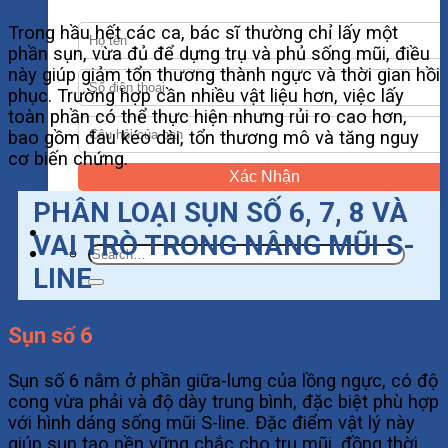
Trong hầu hết các ca, bác sĩ thường chỉ lấy một
phần sụn, vừa đủ để dựng trụ và phủ sống mũi, điều
này giúp giảm tổn thương thành ngực và thời gian hồi
phục. Trường hợp cần nhiều vật liệu hơn, việc lấy
toàn phần có thể thực hiện nhưng rủi ro cao hơn,
bao gồm đau kéo dài, tổn thương mô và tăng nguy
cơ biến chứng.
Xác Nhận
PHÂN LOẠI SỤN SỐ 6, 7, 8 VÀ
VAI TRÒ TRONG NÂNG MŨI S-
LINE
Sụn số 6
Sụn số 6 nằm ở phần giữa-lưng của lồng ngực, có độ
cong vừa phải và độ dày trung bình, đặc biệt phù hợp
với hình dáng sống mũi S-line. Đặc điểm vật lý này
giúp sụn tạo nền vững chắc cho trụ mũi, đồng thời