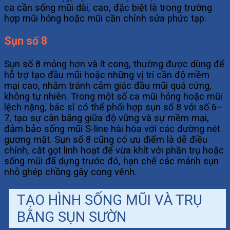
ca cần sống mũi dài, cao, đặc biệt là trong trường
hợp mũi hỏng hoặc mũi cần chỉnh sửa phức tạp.
Sụn số 8
Sụn số 8 mỏng hơn và ít cong, thường được dùng để
hỗ trợ tạo đầu mũi hoặc những vị trí cần độ mềm
mại cao, nhằm tránh cảm giác đầu mũi quá cứng,
không tự nhiên. Trong một số ca mũi hỏng hoặc mũi
lệch nặng, bác sĩ có thể phối hợp sụn số 8 với số 6–
7, tạo sự cân bằng giữa độ vững và sự mềm mại,
đảm bảo sống mũi S-line hài hòa với các đường nét
gương mặt. Sụn số 8 cũng có ưu điểm là dễ điều
chỉnh, cắt gọt linh hoạt để vừa khít với phần trụ hoặc
sống mũi đã dựng trước đó, hạn chế các mảnh sụn
nhỏ ghép chồng gây cong vênh.
TẠO HÌNH SỐNG MŨI VÀ TRỤ
BẰNG SỤN SƯỜN