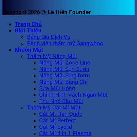
Copyright 2026 ©
Lê Hiền Founder
Trang Chủ
Giới Thiệu
Bảng Giá Dịch Vụ
Bệnh viện thẩm mỹ Gangwhoo
Khuôn Mặt
Thẩm Mỹ Nâng Mũi
Nâng Mũi Zose Line
Nâng Mũi Sụn Sườn
Nâng Mũi Surgiform
Nâng Mũi Bằng Chỉ
Sửa Mũi Hỏng
Chỉnh Hình Vách Ngăn Mũi
Thu Nhỏ Đầu Mũi
Thẩm Mỹ Cắt Mí Mắt
Cắt Mí Hàn Quốc
Cắt Mí Perfect
Cắt Mí Eyelid
Cắt Mí 4 In 1 Plasma