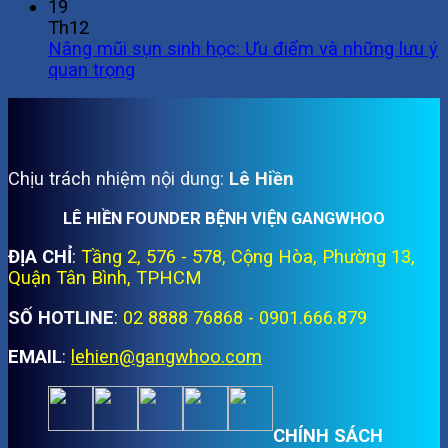
19
Th12
Nâng mũi sụn sinh học: Ưu điểm và những lưu ý
quan trọng
Chịu trách nhiệm nội dung:
Lê Hiền
LÊ HIỀN FOUNDER BỆNH VIỆN GANGWHOO
ĐỊA CHỈ
:
Tầng 2, 576 - 578, Cộng Hòa, Phường 13,
Quận Tân Bình, TPHCM
SỐ HOTLINE
:
02 8888 76868 - 0901.666.879
EMAIL
:
lehien@gangwhoo.com
CHÍNH SÁCH