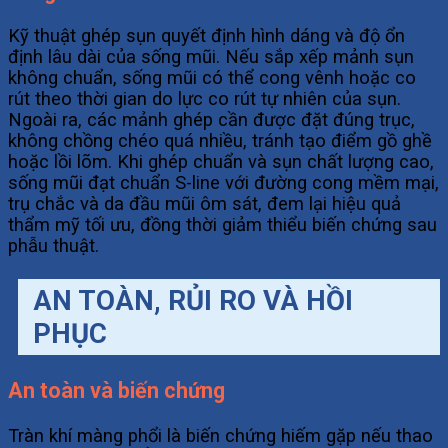
Kỹ thuật ghép sụn quyết định hình dáng và độ ổn
định lâu dài của sống mũi. Nếu sắp xếp mảnh sụn
không chuẩn, sống mũi có thể cong vênh hoặc co
rút theo thời gian do lực co rút tự nhiên của sụn.
Ngoài ra, các mảnh ghép cần được đặt đúng trục,
không chồng chéo quá nhiều, tránh tạo điểm gồ ghề
hoặc lồi lõm. Khi ghép chuẩn và sụn chất lượng cao,
sống mũi đạt chuẩn S-line với đường cong mềm mại,
trụ chắc và da đầu mũi ôm sát, đem lại hiệu quả
thẩm mỹ tối ưu, đồng thời giảm thiểu biến chứng sau
phẫu thuật.
AN TOÀN, RỦI RO VÀ HỒI
PHỤC
An toàn và biến chứng
Tràn khí màng phổi là biến chứng hiếm gặp nếu thao