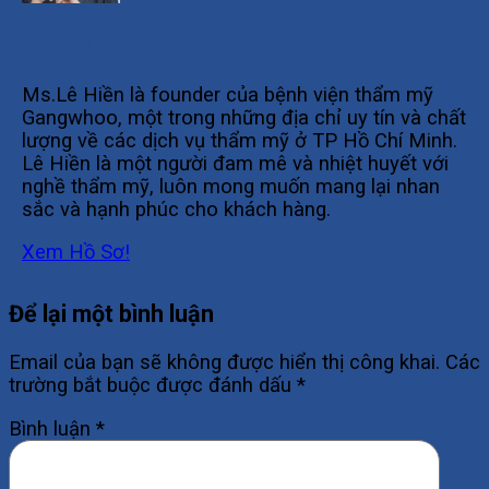
Lê Hiền Founder
Ms.Lê Hiền là founder của bệnh viện thẩm mỹ
Gangwhoo, một trong những địa chỉ uy tín và chất
lượng về các dịch vụ thẩm mỹ ở TP Hồ Chí Minh.
Lê Hiền là một người đam mê và nhiệt huyết với
nghề thẩm mỹ, luôn mong muốn mang lại nhan
sắc và hạnh phúc cho khách hàng.
Xem Hồ Sơ!
Để lại một bình luận
Email của bạn sẽ không được hiển thị công khai.
Các
trường bắt buộc được đánh dấu
*
Bình luận
*