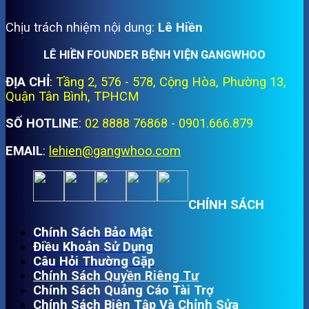
Chịu trách nhiệm nội dung:
Lê Hiền
LÊ HIỀN FOUNDER BỆNH VIỆN GANGWHOO
ĐỊA CHỈ
:
Tầng 2, 576 - 578, Cộng Hòa, Phường 13,
Quận Tân Bình, TPHCM
SỐ HOTLINE
:
02 8888 76868 - 0901.666.879
EMAIL
:
lehien@gangwhoo.com
CHÍNH SÁCH
Chính Sách Bảo Mật
Điều Khoản Sử Dụng
Câu Hỏi Thường Gặp
Chính Sách Quyền Riêng Tư
Chính Sách Quảng Cáo Tài Trợ
Chính Sách Biên Tập Và Chỉnh Sửa