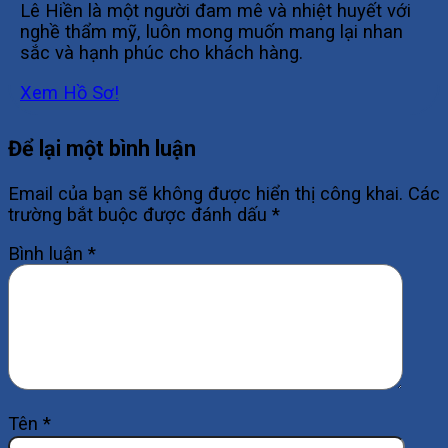
Lê Hiền là một người đam mê và nhiệt huyết với
nghề thẩm mỹ, luôn mong muốn mang lại nhan
sắc và hạnh phúc cho khách hàng.
Xem Hồ Sơ!
Để lại một bình luận
Email của bạn sẽ không được hiển thị công khai.
Các
trường bắt buộc được đánh dấu
*
Bình luận
*
Tên
*