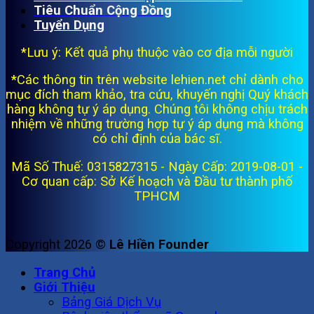
Tiêu Chuẩn Cộng Đồng
Tuyển Dụng
*Lưu ý: Kết quả phụ thuộc vào cơ địa mỗi người
*Các thông tin trên website lehien.net chỉ dành cho
mục đích tham khảo, tra cứu, khuyến nghị Quý khách
hàng không tự ý áp dụng. Chúng tôi không chịu trách
nhiệm về những trường hợp tự ý áp dụng mà không
có chỉ định của bác sĩ.
Mã Số Thuế: 0315827315 - Ngày Cấp: 2019-08-01 -
Cơ quan cấp: Sở Kế hoạch và Đầu tư thành phố
TPHCM
Copyright 2026 ©
Lê Hiền Founder
Trang Chủ
Giới Thiệu
Bảng Giá Dịch Vụ