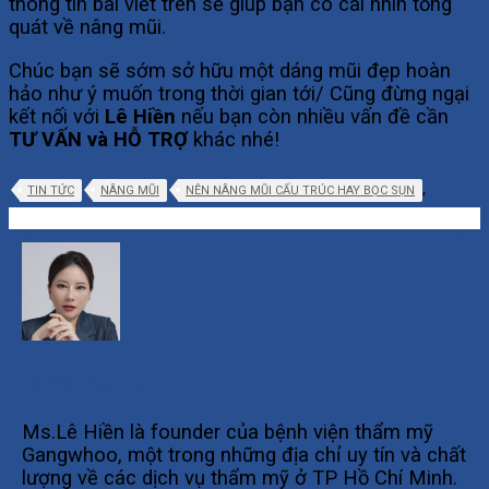
thông tin bài viết trên sẽ giúp bạn có cái nhìn tổng
quát về nâng mũi.
Chúc bạn sẽ sớm sở hữu một dáng mũi đẹp hoàn
hảo như ý muốn trong thời gian tới/ Cũng đừng ngại
kết nối với
Lê Hiền
nếu bạn còn nhiều vấn đề cần
TƯ VẤN và HỖ TRỢ
khác nhé!
,
TIN TỨC
NÂNG MŨI
NÊN NÂNG MŨI CẤU TRÚC HAY BỌC SỤN
Lê Hiền Founder
Ms.Lê Hiền là founder của bệnh viện thẩm mỹ
Gangwhoo, một trong những địa chỉ uy tín và chất
lượng về các dịch vụ thẩm mỹ ở TP Hồ Chí Minh.