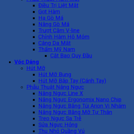
Điều Trị Liệt Mặt
Gọt Hàm
Hạ Gò Má
Nâng Gò Má
Trượt Cằm V-line
Chỉnh Hàm Hô Móm
Căng Da Mặt
Thẩm Mỹ Nam
Cắt Bao Quy Đầu
Vóc Dáng
Hút Mỡ
Hút Mỡ Bụng
Hút Mỡ Bắp Tay (Cánh Tay)
Phẫu Thuật Nâng Ngực
Nâng Ngực Line X
Nâng Ngực Ergonomix Nano Chip
Nâng Ngực Bằng Túi Arion Vi Nhám
Nâng Ngực Bằng Mỡ Tự Thân
Treo Ngực Sa Trễ
Sửa Ngực Hỏng
Thu Nhỏ Quầng Vú