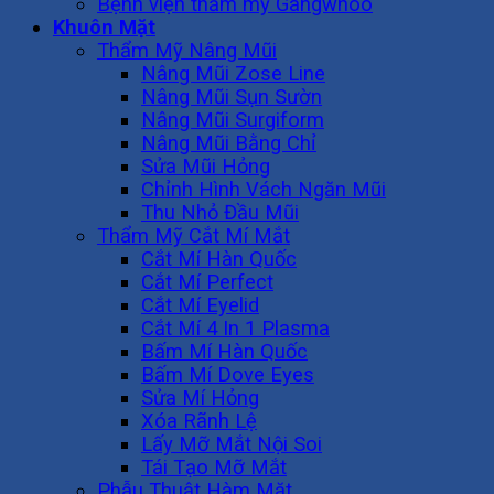
Bệnh viện thẩm mỹ Gangwhoo
Khuôn Mặt
Thẩm Mỹ Nâng Mũi
Nâng Mũi Zose Line
Nâng Mũi Sụn Sườn
Nâng Mũi Surgiform
Nâng Mũi Bằng Chỉ
Sửa Mũi Hỏng
Chỉnh Hình Vách Ngăn Mũi
Thu Nhỏ Đầu Mũi
Thẩm Mỹ Cắt Mí Mắt
Cắt Mí Hàn Quốc
Cắt Mí Perfect
Cắt Mí Eyelid
Cắt Mí 4 In 1 Plasma
Bấm Mí Hàn Quốc
Bấm Mí Dove Eyes
Sửa Mí Hỏng
Xóa Rãnh Lệ
Lấy Mỡ Mắt Nội Soi
Tái Tạo Mỡ Mắt
Phẫu Thuật Hàm Mặt