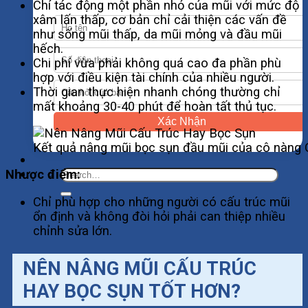
Chí tác động một phần nhỏ của mũi với mức độ
xâm lấn thấp, cơ bản chỉ cải thiện các vấn đề
như sống mũi thấp, da mũi mỏng và đầu mũi
hếch.
Chi phí vừa phải không quá cao đa phần phù
hợp với điều kiện tài chính của nhiều người.
Thời gian thực hiện nhanh chóng thường chỉ
mất khoảng 30-40 phút để hoàn tất thủ tục.
Xác Nhận
Kết quả nâng mũi bọc sụn đầu mũi của cô nàng
Nhược điểm:
Chỉ phù hợp cho những người có cấu trúc mũi
ổn định và không đòi hỏi phải can thiệp nhiều
chỉnh sửa lớn.
NÊN NÂNG MŨI CẤU TRÚC
HAY BỌC SỤN TỐT HƠN?