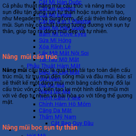
Cắt Mí Hàn Quốc
Cả phẫu thuật nâng mũi cấu trúc và nâng mũi bọc
Cắt Mí Perfect
sụn đều tận dụng sụn tự thân hoặc sụn nhân tạo,
Cắt Mí Eyelid
như Megaderm và Surgiform, để cải thiện hình dáng
Cắt Mí 4 In 1 Plasma
mũi. Sụn này có chất lượng tương đương với sụn tự
Bấm Mí Hàn Quốc
thân, giúp tạo ra dáng mũi đẹp và tự nhiên.
Bấm Mí Dove Eyes
Sửa Mí Hỏng
Xóa Rãnh Lệ
Lấy Mỡ Mắt Nội Soi
Nâng mũi cấu trúc
Tái Tạo Mỡ Mắt
Phẫu Thuật Hàm Mặt
Nâng mũi
cấu trúc là quá trình tái tạo toàn diện cấu
Điều Trị Liệt Mặt
trúc mũi, từ trụ mũi đến sống mũi và đầu mũi. Bác sĩ
Gọt Hàm
sẽ thiết kế một dáng mũi mới bằng cách thay đổi lại
Hạ Gò Má
cấu trúc vốn có, kiến tạo lại một hình dáng mũi mới
Nâng Gò Má
với vẻ đẹp tự nhiên và hài hòa so với tổng thể gương
Trượt Cằm V-line
mặt.
Chỉnh Hàm Hô Móm
Căng Da Mặt
Thẩm Mỹ Nam
Cắt Bao Quy Đầu
Nâng mũi bọc sụn tự thân
Vóc Dáng
Hút Mỡ