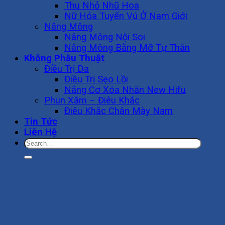
Thu Nhỏ Nhũ Hoa
Nữ Hóa Tuyến Vú Ở Nam Giới
Nâng Mông
Nâng Mông Nội Soi
Nâng Mông Bằng Mỡ Tự Thân
Không Phẫu Thuật
Điều Trị Da
Điều Trị Sẹo Lồi
Nâng Cơ Xóa Nhăn New Hifu
Phun Xăm – Điêu Khắc
Điêu Khắc Chân Mày Nam
Tin Tức
Liên Hệ