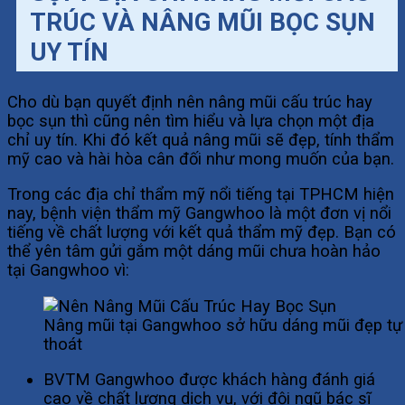
TRÚC VÀ NÂNG MŨI BỌC SỤN
UY TÍN
Cho dù bạn quyết định nên nâng mũi cấu trúc hay
bọc sụn thì cũng nên tìm hiểu và lựa chọn một địa
chỉ uy tín. Khi đó kết quả nâng mũi sẽ đẹp, tính thẩm
mỹ cao và hài hòa cân đối như mong muốn của bạn.
Trong các địa chỉ thẩm mỹ nổi tiếng tại TPHCM hiện
nay, bệnh viện thẩm mỹ Gangwhoo là một đơn vị nổi
tiếng về chất lượng với kết quả thẩm mỹ đẹp. Bạn có
thể yên tâm gửi gắm một dáng mũi chưa hoàn hảo
tại Gangwhoo vì:
Nâng mũi tại Gangwhoo sở hữu dáng mũi đẹp tự 
thoát
BVTM Gangwhoo được khách hàng đánh giá
cao về chất lượng dịch vụ, với đội ngũ bác sĩ