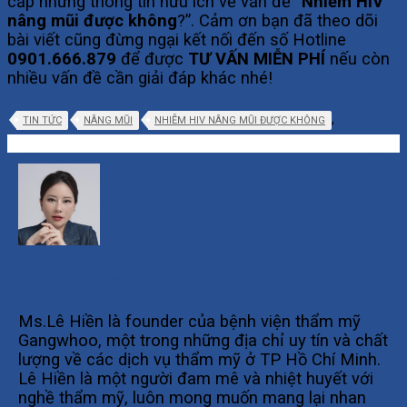
cấp những thông tin hữu ích về vấn đề “
Nhiễm HIV
nâng mũi được không
?”. Cảm ơn bạn đã theo dõi
bài viết cũng đừng ngại kết nối đến số Hotline
0901.666.879
để được
T
Ư VẤN MIỄN PHÍ
nếu còn
nhiều vấn đề cần giải đáp khác nhé!
,
TIN TỨC
NÂNG MŨI
NHIỄM HIV NÂNG MŨI ĐƯỢC KHÔNG
Lê Hiền Founder
Ms.Lê Hiền là founder của bệnh viện thẩm mỹ
Gangwhoo, một trong những địa chỉ uy tín và chất
lượng về các dịch vụ thẩm mỹ ở TP Hồ Chí Minh.
Lê Hiền là một người đam mê và nhiệt huyết với
nghề thẩm mỹ, luôn mong muốn mang lại nhan