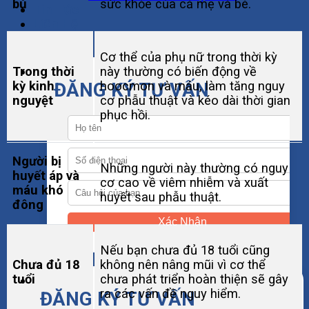
bú
sức khỏe của cả mẹ và bé.
Tin Tức
Liên Hệ
Cơ thể của phụ nữ trong thời kỳ
Trong thời
này thường có biến động về
kỳ kinh
ĐĂNG KÝ TƯ VẤN
hoocmon và máu, làm tăng nguy
nguyệt
cơ phẫu thuật và kéo dài thời gian
phục hồi.
Người bị
Những người này thường có nguy
huyết áp và
cơ cao về viêm nhiễm và xuất
máu khó
huyết sau phẫu thuật.
đông
Xác Nhận
Nếu bạn chưa đủ 18 tuổi cũng
Chưa đủ 18
không nên nâng mũi vì cơ thể
tuổi
chưa phát triển hoàn thiện sẽ gây
ra các vấn đề nguy hiểm.
ĐĂNG KÝ TƯ VẤN