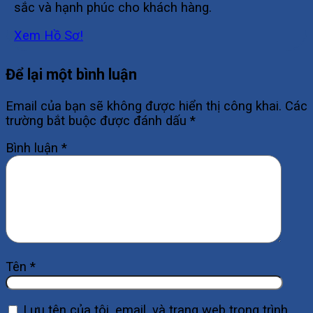
sắc và hạnh phúc cho khách hàng.
Xem Hồ Sơ!
Để lại một bình luận
Email của bạn sẽ không được hiển thị công khai.
Các
trường bắt buộc được đánh dấu
*
Bình luận
*
Tên
*
Lưu tên của tôi, email, và trang web trong trình