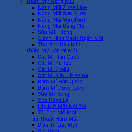
Thẩm Mỹ Nâng Mũi
Nâng Mũi Zose Line
Nâng Mũi Sụn Sườn
Nâng Mũi Surgiform
Nâng Mũi Bằng Chỉ
Sửa Mũi Hỏng
Chỉnh Hình Vách Ngăn Mũi
Thu Nhỏ Đầu Mũi
Thẩm Mỹ Cắt Mí Mắt
Cắt Mí Hàn Quốc
Cắt Mí Perfect
Cắt Mí Eyelid
Cắt Mí 4 In 1 Plasma
Bấm Mí Hàn Quốc
Bấm Mí Dove Eyes
Sửa Mí Hỏng
Xóa Rãnh Lệ
Lấy Mỡ Mắt Nội Soi
Tái Tạo Mỡ Mắt
Phẫu Thuật Hàm Mặt
Điều Trị Liệt Mặt
Gọt Hàm