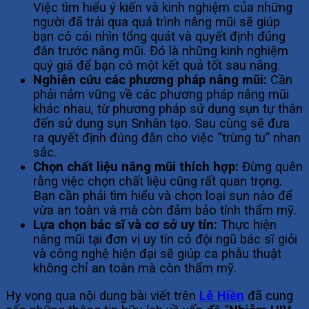
Việc tìm hiểu ý kiến và kinh nghiệm của những
người đã trải qua quá trình nâng mũi sẽ giúp
bạn có cái nhìn tổng quát và quyết định đúng
đắn trước nâng mũi. Đó là những kinh nghiệm
quý giá để bạn có một kết quả tốt sau nâng.
Nghiên cứu các phương pháp nâng mũi:
Cần
phải nắm vững về các phương pháp nâng mũi
khác nhau, từ phương pháp sử dụng sụn tự thân
đến sử dụng sụn Snhân tạo. Sau cùng sẽ đưa
ra quyết định đúng đắn cho việc “trùng tu” nhan
sắc.
Chọn chất liệu nâng mũi thích hợp:
Đừng quên
rằng việc chọn chất liệu cũng rất quan trọng.
Bạn cần phải tìm hiểu và chọn loại sụn nào để
vừa an toàn và mà còn đảm bảo tính thẩm mỹ.
Lựa chọn bác sĩ và cơ sở uy tín:
Thực hiện
nâng mũi tại đơn vị uy tín có đội ngũ bác sĩ giỏi
và công nghệ hiện đại sẽ giúp ca phẫu thuật
không chỉ an toàn mà còn thẩm mỹ.
Hy vọng qua nội dung bài viết trên
Lê Hiền
đã cung