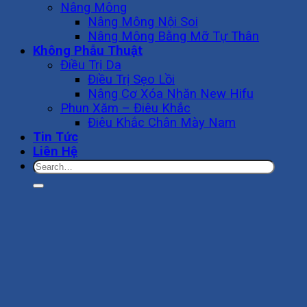
Nâng Mông
Nâng Mông Nội Soi
Nâng Mông Bằng Mỡ Tự Thân
Không Phẫu Thuật
Điều Trị Da
Điều Trị Sẹo Lồi
Nâng Cơ Xóa Nhăn New Hifu
Phun Xăm – Điêu Khắc
Điêu Khắc Chân Mày Nam
Tin Tức
Liên Hệ