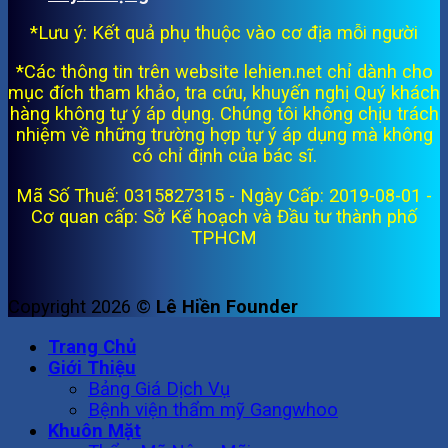
*Lưu ý: Kết quả phụ thuộc vào cơ địa mỗi người
*Các thông tin trên website lehien.net chỉ dành cho
mục đích tham khảo, tra cứu, khuyến nghị Quý khách
hàng không tự ý áp dụng. Chúng tôi không chịu trách
nhiệm về những trường hợp tự ý áp dụng mà không
có chỉ định của bác sĩ.
Mã Số Thuế: 0315827315 - Ngày Cấp: 2019-08-01 -
Cơ quan cấp: Sở Kế hoạch và Đầu tư thành phố
TPHCM
Copyright 2026 ©
Lê Hiền Founder
Trang Chủ
Giới Thiệu
Bảng Giá Dịch Vụ
Bệnh viện thẩm mỹ Gangwhoo
Khuôn Mặt