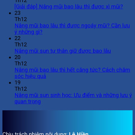
Th12
[Giải đáp] Nâng mũi bao lâu thì được xì mũi?
23
Th12
Nâng mũi bao lâu thì được ngoáy mũi? Cần lưu
ý những gì?
22
Th12
Nâng mũi sụn tự thân giữ được bao lâu
20
Th12
Nâng mũi bao lâu thì hết căng tức? Cách chăm
sóc hiệu quả
19
Th12
Nâng mũi sụn sinh học: Ưu điểm và những lưu ý
quan trọng
Chịu trách nhiệm nội dung:
Lê Hiền