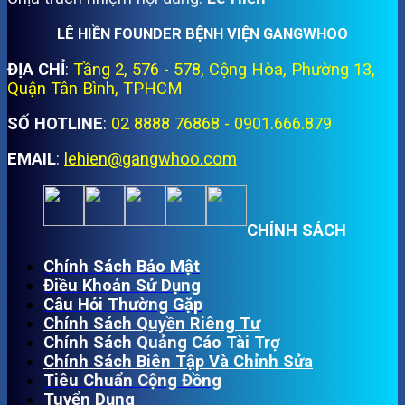
LÊ HIỀN FOUNDER BỆNH VIỆN GANGWHOO
ĐỊA CHỈ
:
Tầng 2, 576 - 578, Cộng Hòa, Phường 13,
Quận Tân Bình, TPHCM
SỐ HOTLINE
:
02 8888 76868 - 0901.666.879
EMAIL
:
lehien@gangwhoo.com
CHÍNH SÁCH
Chính Sách Bảo Mật
Điều Khoản Sử Dụng
Câu Hỏi Thường Gặp
Chính Sách Quyền Riêng Tư
Chính Sách Quảng Cáo Tài Trợ
Chính Sách Biên Tập Và Chỉnh Sửa
Tiêu Chuẩn Cộng Đồng
Tuyển Dụng