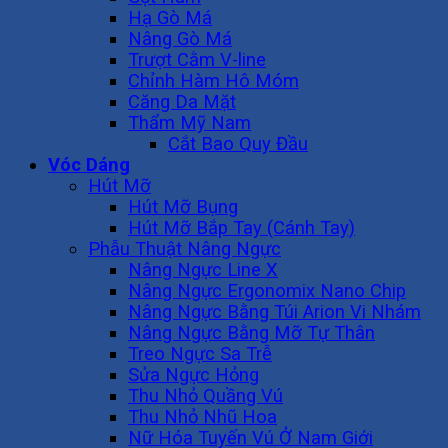
Hạ Gò Má
Nâng Gò Má
Trượt Cằm V-line
Chỉnh Hàm Hô Móm
Căng Da Mặt
Thẩm Mỹ Nam
Cắt Bao Quy Đầu
Vóc Dáng
Hút Mỡ
Hút Mỡ Bụng
Hút Mỡ Bắp Tay (Cánh Tay)
Phẫu Thuật Nâng Ngực
Nâng Ngực Line X
Nâng Ngực Ergonomix Nano Chip
Nâng Ngực Bằng Túi Arion Vi Nhám
Nâng Ngực Bằng Mỡ Tự Thân
Treo Ngực Sa Trễ
Sửa Ngực Hỏng
Thu Nhỏ Quầng Vú
Thu Nhỏ Nhũ Hoa
Nữ Hóa Tuyến Vú Ở Nam Giới