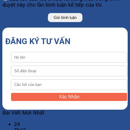
duyệt này cho lần bình luận kế tiếp của tôi.
ĐĂNG KÝ TƯ VẤN
Xác Nhận
Bài Viết Mới Nhất
24