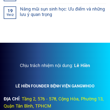
Nâng mũi sụn sinh học: Ưu điểm và những
19
lưu ý quan trọng
Th12
Chịu trách nhiệm nội dung:
Lê Hiền
LÊ HIỀN FOUNDER BỆNH VIỆN GANGWHOO
ĐỊA CHỈ
:
Tầng 2, 576 - 578, Cộng Hòa, Phường 13,
Quận Tân Bình, TPHCM