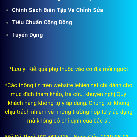
Chính Sách Biên Tập Và Chỉnh Sửa
Tiêu Chuẩn Cộng Đồng
Tuyển Dụng
*Lưu ý: Kết quả phụ thuộc vào cơ địa mỗi người
*Các thông tin trên website lehien.net chỉ dành cho
mục đích tham khảo, tra cứu, khuyến nghị Quý
khách hàng không tự ý áp dụng. Chúng tôi không
chịu trách nhiệm về những trường hợp tự ý áp dụng
mà không có chỉ định của bác sĩ.
Mã Số Thuế: 0315827315 - Ngày Cấp: 2019-08-01 -