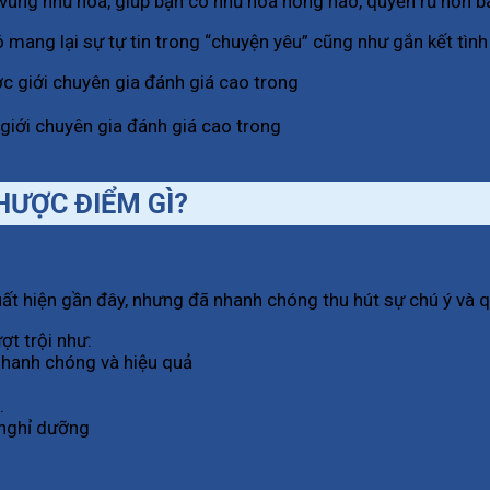
vùng nhũ hoa, giúp bạn có nhũ hoa hồng hào, quyến rũ hơn ba
 mang lại sự tự tin trong “chuyện yêu” cũng như gắn kết tìn
iới chuyên gia đánh giá cao trong
HƯỢC ĐIỂM GÌ?
ất hiện gần đây, nhưng đã nhanh chóng thu hút sự chú ý và 
t trội như:
hanh chóng và hiệu quả
.
 nghỉ dưỡng