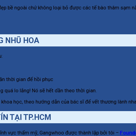
đẹp bề ngoài chứ không loại bỏ được các tế bào thâm sạm n
NG NHŨ HOA
u:
ần thời gian để hồi phục
 quá lo lắng! Nó sẽ hết dần theo thời gian.
, khoa học, theo hướng dẫn của bác sĩ để vết thương lành nh
ÍN TẠI TP.HCM
 lĩnh vực thẩm mỹ, Gangwhoo được thành lập bởi tôi –
Founde