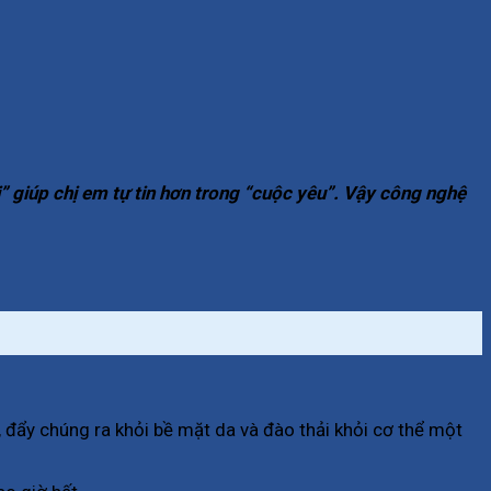
i” giúp chị em tự tin hơn trong “cuộc yêu”. Vậy công nghệ
đẩy chúng ra khỏi bề mặt da và đào thải khỏi cơ thể một