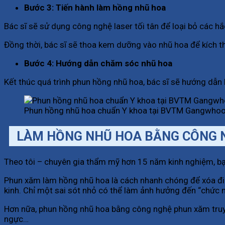
Bước 3: Tiến hành làm hồng nhũ hoa
Bác sĩ sẽ sử dụng công nghệ laser tối tân để loại bỏ các h
Đồng thời, bác sĩ sẽ thoa kem dưỡng vào nhũ hoa để kích th
Bước 4: Hướng dẫn chăm sóc nhũ hoa
Kết thúc quá trình phun hồng nhũ hoa, bác sĩ sẽ hướng dẫn 
Phun hồng nhũ hoa chuẩn Y khoa tại BVTM Gangwho
LÀM HỒNG NHŨ HOA BẰNG CÔNG 
Theo tôi – chuyên gia thẩm mỹ hơn 15 năm kinh nghiệm, bạ
Phun xăm làm hồng nhũ hoa là cách nhanh chóng để xóa đi m
kinh. Chỉ một sai sót nhỏ có thể làm ảnh hưởng đến “chức 
Hơn nữa, phun hồng nhũ hoa bằng công nghệ phun xăm truyề
ngực…