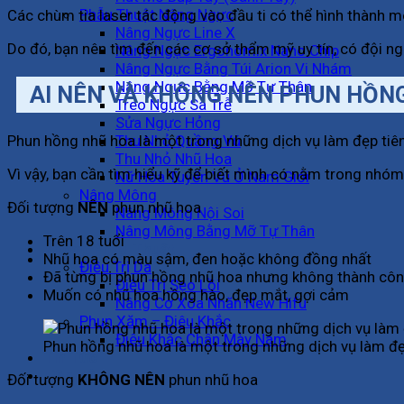
Phẫu Thuật Nâng Ngực
Các chùm tia laser tác động vào đầu ti có thể hình thành m
Nâng Ngực Line X
Do đó, bạn nên tìm đến các cơ sở thẩm mỹ uy tín, có đội ng
Nâng Ngực Ergonomix Nano Chip
Nâng Ngực Bằng Túi Arion Vi Nhám
Nâng Ngực Bằng Mỡ Tự Thân
AI NÊN VÀ KHÔNG NÊN PHUN HỒN
Treo Ngực Sa Trễ
Sửa Ngực Hỏng
Thu Nhỏ Quầng Vú
Phun hồng nhũ hoa là một trong những dịch vụ làm đẹp tiên
Thu Nhỏ Nhũ Hoa
Vì vậy, bạn cần tìm hiểu kỹ để biết mình có nằm trong nh
Nữ Hóa Tuyến Vú Ở Nam Giới
Nâng Mông
Đối tượng
NÊN
phun nhũ hoa
Nâng Mông Nội Soi
Nâng Mông Bằng Mỡ Tự Thân
Trên 18 tuổi
Không Phẫu Thuật
Nhũ hoa có màu sậm, đen hoặc không đồng nhất
Điều Trị Da
Đã từng bị phun hồng nhũ hoa nhưng không thành cô
Điều Trị Sẹo Lồi
Muốn có nhũ hoa hồng hào, đẹp mắt, gợi cảm
Nâng Cơ Xóa Nhăn New Hifu
Phun Xăm – Điêu Khắc
Điêu Khắc Chân Mày Nam
Phun hồng nhũ hoa là một trong những dịch vụ làm đẹp
Tin Tức
Liên Hệ
Đối tượng
KHÔNG NÊN
phun nhũ hoa