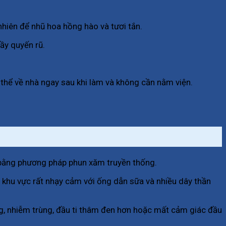
 nhiên để nhũ hoa hồng hào và tươi tắn.
ầy quyến rũ.
 thể về nhà ngay sau khi làm và không cần nằm viện.
i bằng phương pháp phun xăm truyền thống.
à khu vực rất nhạy cảm với ống dẫn sữa và nhiều dây thần
g, nhiễm trùng, đầu ti thâm đen hơn hoặc mất cảm giác đầu