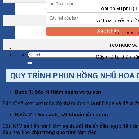
Loại bỏ vú phụ (1 
Nữ hóa tuyến vú ở 
Xác Nhận
Thu gọn ng
Treo ngực sa 
Cấy mỡ tự thân n
QUY TRÌNH PHUN HỒNG NHŨ HOA 
Bước 1: Bác sĩ thăm khám và tư vấn
Bác sĩ sẽ xem xét mức độ thâm đen của nhũ hoa và đề xuất 
Bước 2: Làm sạch, sát khuẩn bầu ngực
Các KTV sẽ tiến hành làm sạch, sát khuẩn bầu ngực để trán
đau hay khó chịu trong quá trình làm đẹp.