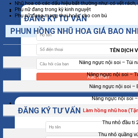
Nhũ hoa có các dấu hiệu bất thường như: có vết rách
Phụ nữ đang trong kỳ kinh nguyệt
Phụ nữ đang mang thai hoặc cho con bú
ĐĂNG KÝ TƯ VẤN
PHUN HỒNG NHŨ HOA GIÁ BAO NH
TÊN DỊCH 
Nâng ngực nội soi – Túi 
Nâng ngực nội soi – T
Xác Nhận
Nâng ngực nội soi –
Nâng ngực nội soi –
ĐĂNG KÝ TƯ VẤN
Làm hồng nhũ hoa (Tặn
Thu nhỏ đầu ti 
Thu nhỏ quầng vú