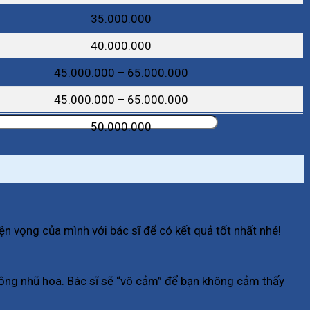
35.000.000
40.000.000
45.000.000 – 65.000.000
45.000.000 – 65.000.000
50.000.000
 vọng của mình với bác sĩ để có kết quả tốt nhất nhé!
hồng nhũ hoa. Bác sĩ sẽ “vô cảm” để bạn không cảm thấy