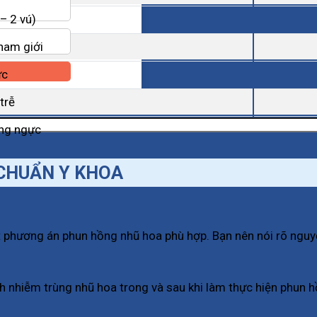
– 2 vú)
nam giới
ực
trễ
âng ngực
CHUẨN Y KHOA
phương án phun hồng nhũ hoa phù hợp. Bạn nên nói rõ nguyện
h nhiễm trùng nhũ hoa trong và sau khi làm thực hiện phun 