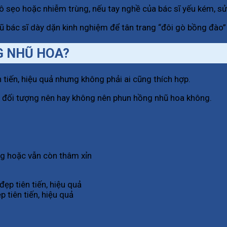
ô sẹo hoặc nhiễm trùng, nếu tay nghề của bác sĩ yếu kém, sử
ũ bác sĩ dày dặn kinh nghiệm để tân trang “đôi gò bồng đào”
G NHŨ HOA?
 tiến, hiệu quả nhưng không phải ai cũng thích hợp.
óm đối tượng nên hay không nên phun hồng nhũ hoa không.
ng hoặc vẫn còn thâm xỉn
 tiên tiến, hiệu quả