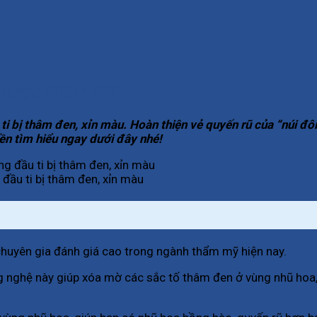
Nhược Điểm Gì?
ti bị thâm đen, xỉn màu. Hoàn thiện vẻ quyến rũ của “núi đô
ền tìm hiểu ngay dưới đây nhé!
đầu ti bị thâm đen, xỉn màu
chuyên gia đánh giá cao trong ngành thẩm mỹ hiện nay.
 nghệ này giúp xóa mờ các sắc tố thâm đen ở vùng nhũ hoa, 