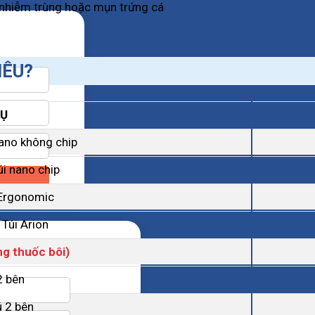
, nhiễm trùng hoặc mụn trứng cá
IÊU?
VỤ
nano không chip
úi nano chip
 Ergonomic
 Túi Arion
g thuốc bôi)
2 bên
 2 bên