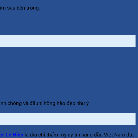
ằm sâu bên trong.
anh chóng và đầu ti hồng hào đẹp như ý.
r Lê Hiền
là địa chỉ thẩm mỹ uy tín hàng đầu Việt Nam đạt