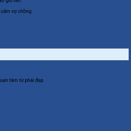
o giờ hết.
h cảm vợ chồng.
quan tâm từ phái đẹp.