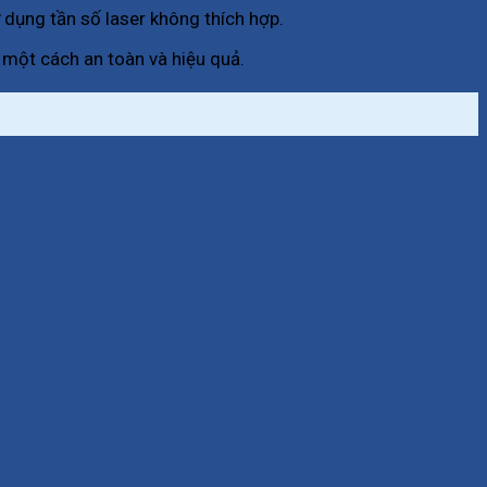
 dụng tần số laser không thích hợp.
 một cách an toàn và hiệu quả.