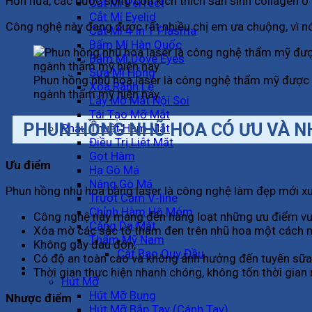
Hơn nữa, các bước sóng còn kích thích sản sinh collagen ở 
Cắt Mí Perfect
Cắt Mí Eyelid
Công nghệ này đang được rất nhiều chị em ưa chuộng, vì nó
Cắt Mí 4 In 1 Plasma
Bấm Mí Hàn Quốc
Bấm Mí Dove Eyes
Sửa Mí Hỏng
Phun hồng nhũ hoa laser là công nghệ thẩm mỹ được g
Xóa Rãnh Lệ
ngành thẩm mỹ hiện nay.
Lấy Mỡ Mắt Nội Soi
Tái Tạo Mỡ Mắt
PHUN HỒNG NHŨ HOA CÓ ƯU VÀ N
Phẫu Thuật Hàm Mặt
Điều Trị Liệt Mặt
Gọt Hàm
Ưu điểm
Hạ Gò Má
Nâng Gò Má
Phun hồng nhũ hoa bằng laser là công nghệ làm đẹp mới xu
Trượt Cằm V-line
Chỉnh Hàm Hô Móm
Công nghệ này mang đến hàng loạt những ưu điểm vượ
Căng Da Mặt
Xóa mờ các sắc tố thâm đen trên nhũ hoa một cách n
Thẩm Mỹ Nam
Không gây đau đớn,
Cắt Bao Quy Đầu
Có độ an toàn cao và không ảnh hưởng đến tuyến sữa
Vóc Dáng
Thời gian thực hiện nhanh chóng, không tốn thời gian
Hút Mỡ
Hút Mỡ Bụng
Nhược điểm
Hút Mỡ Bắp Tay (Cánh Tay)