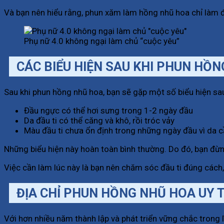
Và bạn nên hiểu rằng, phun xăm làm hồng nhũ hoa chỉ làm 
Phụ nữ 4.0 không ngại làm chủ “cuộc yêu”
CÁC BIỂU HIỆN SAU KHI PHUN HỒ
Sau khi phun hồng nhũ hoa, bạn sẽ gặp một số biểu hiện sa
Đầu ngực có thể hơi sưng trong 1-2 ngày đầu
Da đầu ti có thể căng và khô, rồi tróc vảy
Màu đầu ti chưa ổn định trong những ngày đầu vì da c
Những biểu hiện này hoàn toàn bình thường. Do đó, bạn đừng
Việc cần làm lúc này là bạn nên chăm sóc đầu ti đúng cách
ĐỊA CHỈ PHUN HỒNG NHŨ HOA UY T
Với hơn nhiều năm thành lập và phát triển vững chắc trong