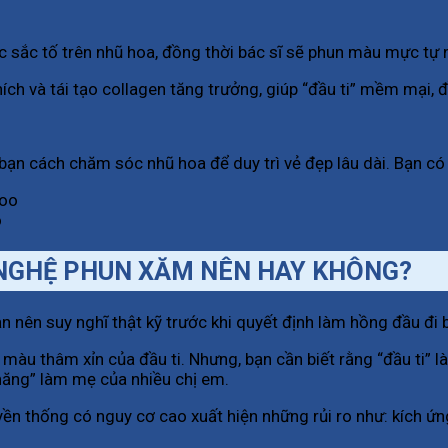
ắc sắc tố trên nhũ hoa, đồng thời bác sĩ sẽ phun màu mực tự
ích và tái tạo collagen tăng trưởng, giúp “đầu ti” mềm mại, đ
bạn cách chăm sóc nhũ hoa để duy trì vẻ đẹp lâu dài. Bạn có
o
NGHỆ PHUN XĂM NÊN HAY KHÔNG?
n nên suy nghĩ thật kỹ trước khi quyết định làm hồng đầu đ
àu thâm xỉn của đầu ti. Nhưng, bạn cần biết rằng “đầu ti” l
năng” làm mẹ của nhiều chị em.
n thống có nguy cơ cao xuất hiện những rủi ro như: kích ứn