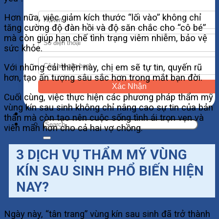
Hơn nữa, việc giảm kích thước “lối vào” không chỉ
tăng cường độ đàn hồi và độ săn chắc cho “cô bé”
mà còn giúp hạn chế tình trạng viêm nhiễm, bảo vệ
sức khỏe.
Với những cải thiện này, chị em sẽ tự tin, quyến rũ
hơn, tạo ấn tượng sâu sắc hơn trong mắt bạn đời.
Xác Nhận
Cuối cùng, việc thực hiện các phương pháp thẩm mỹ
vùng kín sau sinh không chỉ nâng cao sự tin của bản
thân mà còn tạo nên cuộc sống tình ái trọn vẹn và
viên mãn hơn cho cả hai vợ chồng.
3 DỊCH VỤ THẨM MỸ VÙNG
KÍN SAU SINH PHỔ BIẾN HIỆN
NAY?
Ngày này, “tân trang” vùng kín sau sinh đã trở thành