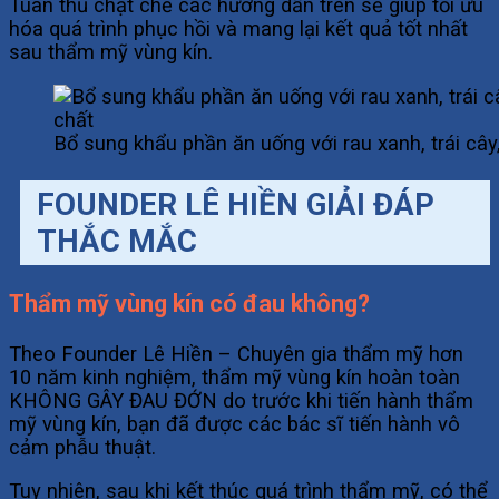
Tuân thủ chặt chẽ các hướng dẫn trên sẽ giúp tối ưu
hóa quá trình phục hồi và mang lại kết quả tốt nhất
sau thẩm mỹ vùng kín.
Bổ sung khẩu phần ăn uống với rau xanh, trái câ
FOUNDER LÊ HIỀN GIẢI ĐÁP
THẮC MẮC
Thẩm mỹ vùng kín có đau không?
Theo Founder Lê Hiền – Chuyên gia thẩm mỹ hơn
10 năm kinh nghiệm, thẩm mỹ vùng kín hoàn toàn
KHÔNG GÂY ĐAU ĐỚN do trước khi tiến hành thẩm
mỹ vùng kín, bạn đã được các bác sĩ tiến hành vô
cảm phẫu thuật.
Tuy nhiên, sau khi kết thúc quá trình thẩm mỹ, có thể