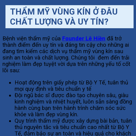
THẨM MỸ VÙNG KÍN Ở ĐÂU
CHẤT LƯỢNG VÀ UY TÍN?
Bệnh viện thẩm mỹ của
Founder Lê Hiền
đã trở
thành điểm đến uy tín và đáng tin cậy cho những ai
đang tìm kiếm các dịch vụ thẩm mỹ vùng kín sau
sinh an toàn và chất lượng. Chúng tôi đem đến trải
nghiệm làm đẹp tuyệt vời dựa trên những yếu tố cốt
lõi sau:
Hoạt động trên giấy phép từ Bộ Y Tế, tuân thủ
mọi quy định và tiêu chuẩn y tế
Đội ngũ bác sĩ được đào tạo chuyên sâu, giàu
kinh nghiệm và nhiệt huyết, luôn sẵn sàng đồng
hành cùng bạn trên hành trình chăm sóc sức
khỏe và làm đẹp vùng kín.
Quy trình thẩm mỹ được xây dựng bài bản, tuân
thủ nguyên tắc và tiêu chuẩn cao nhất từ Bộ Y
Tế, đảm bảo sự an toàn và hiệu quả cho khách