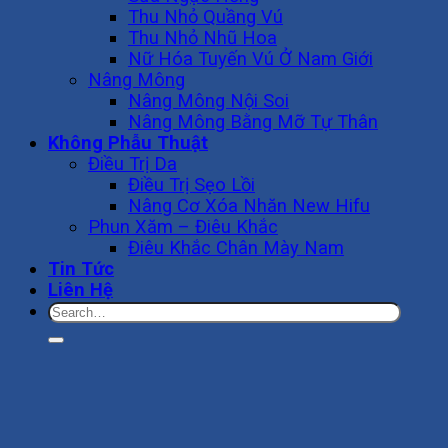
Thu Nhỏ Quầng Vú
Thu Nhỏ Nhũ Hoa
Nữ Hóa Tuyến Vú Ở Nam Giới
Nâng Mông
Nâng Mông Nội Soi
Nâng Mông Bằng Mỡ Tự Thân
Không Phẫu Thuật
Điều Trị Da
Điều Trị Sẹo Lồi
Nâng Cơ Xóa Nhăn New Hifu
Phun Xăm – Điêu Khắc
Điêu Khắc Chân Mày Nam
Tin Tức
Liên Hệ