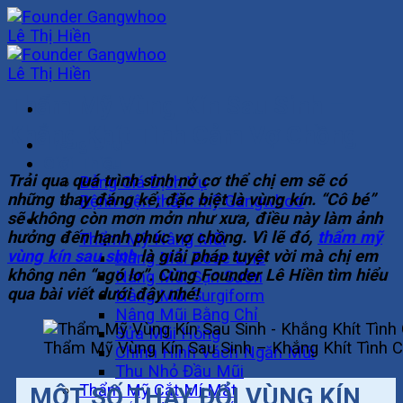
Skip
to
content
Thẩm Mỹ Vùng Kín Sau Sinh –
Khắng Khít Tình Cảm Vợ Chồng
Trang Chủ
Giới Thiệu
Trải qua quá trình sinh nở cơ thể chị em sẽ có
Bảng Giá Dịch Vụ
những thay đáng kể, đặc biệt là vùng kín. “Cô bé”
Bệnh viện thẩm mỹ Gangwhoo
sẽ không còn mơn mởn như xưa, điều này làm ảnh
Khuôn Mặt
hưởng đến hạnh phúc vợ chồng. Vì lẽ đó,
thẩm mỹ
Thẩm Mỹ Nâng Mũi
vùng kín sau sinh
là giải pháp tuyệt vời mà chị em
Nâng Mũi Zose Line
không nên “ngó lơ”. Cùng Founder Lê Hiền tìm hiểu
Nâng Mũi Sụn Sườn
qua bài viết dưới đây nhé!
Nâng Mũi Surgiform
Nâng Mũi Bằng Chỉ
Sửa Mũi Hỏng
Thẩm Mỹ Vùng Kín Sau Sinh – Khắng Khít Tình
Chỉnh Hình Vách Ngăn Mũi
Thu Nhỏ Đầu Mũi
Thẩm Mỹ Cắt Mí Mắt
MỘT SỐ THAY ĐỔI VÙNG KÍN