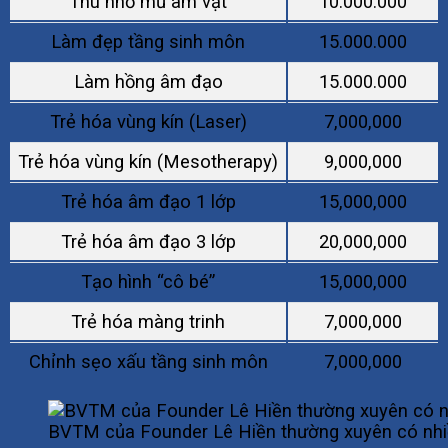
Thu nhỏ mũ âm vật
10.000.000
Làm đẹp tầng sinh môn
15.000.000
Làm hồng âm đạo
15.000.000
Trẻ hóa vùng kín (Laser)
7,000,000
Trẻ hóa vùng kín (Mesotherapy)
9,000,000
Trẻ hóa âm đạo 1 lớp
15,000,000
Trẻ hóa âm đạo 3 lớp
20,000,000
Tạo hình “cô bé”
15,000,000
Trẻ hóa màng trinh
7,000,000
Chỉnh sẹo xấu tầng sinh môn
7,000,000
BVTM của Founder Lê Hiền thường xuyên có nhi