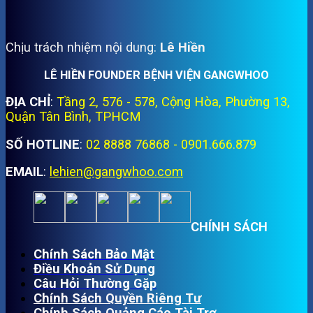
Chịu trách nhiệm nội dung:
Lê Hiền
LÊ HIỀN FOUNDER BỆNH VIỆN GANGWHOO
ĐỊA CHỈ
:
Tầng 2, 576 - 578, Cộng Hòa, Phường 13,
Quận Tân Bình, TPHCM
SỐ HOTLINE
:
02 8888 76868 - 0901.666.879
EMAIL
:
lehien@gangwhoo.com
CHÍNH SÁCH
Chính Sách Bảo Mật
Điều Khoản Sử Dụng
Câu Hỏi Thường Gặp
Chính Sách Quyền Riêng Tư
Chính Sách Quảng Cáo Tài Trợ