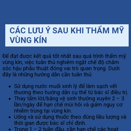
CÁC LƯU Ý SAU KHI THẨM MỸ
VÙNG KÍN
Để đạt được kết quả tốt nhất sau quá trình thẩm mỹ
vùng kín, việc tuân thủ nghiêm ngặt chế độ chăm
sóc hậu phẫu thuật đóng vai trò quan trọng. Dưới
đây là những hướng dẫn cần tuân thủ:
Sử dụng nước muối sinh lý để làm sạch vết
thương theo hướng dẫn cụ thể từ bác sĩ điều trị.
Thay tấm lót/băng vệ sinh thường xuyên 2 – 3
lần/ngày để hạn chế mùi hôi và giảm nguy cơ
nhiễm trùng tại vùng kín.
Uống và sử dụng thuốc theo đúng liều lượng và
thời gian được bác sĩ chỉ định.
Trong 1 – 2 tuần đầu, cần hạn chế các hoạt