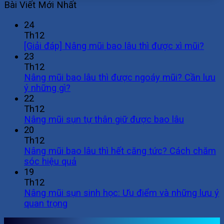
Bài Viết Mới Nhất
24
Th12
[Giải đáp] Nâng mũi bao lâu thì được xì mũi?
23
Th12
Nâng mũi bao lâu thì được ngoáy mũi? Cần lưu
ý những gì?
22
Th12
Nâng mũi sụn tự thân giữ được bao lâu
20
Th12
Nâng mũi bao lâu thì hết căng tức? Cách chăm
sóc hiệu quả
19
Th12
Nâng mũi sụn sinh học: Ưu điểm và những lưu ý
quan trọng