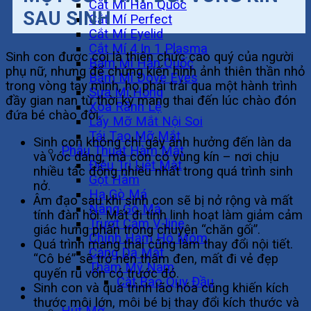
Cắt Mí Hàn Quốc
SAU SINH
Cắt Mí Perfect
Cắt Mí Eyelid
Cắt Mí 4 In 1 Plasma
Sinh con được coi là thiên chức cao quý của người
Bấm Mí Hàn Quốc
phụ nữ, nhưng để chứng kiến hình ảnh thiên thần nhỏ
Bấm Mí Dove Eyes
trong vòng tay mình, họ phải trải qua một hành trình
Sửa Mí Hỏng
đầy gian nan từ thời kỳ mang thai đến lúc chào đón
Xóa Rãnh Lệ
đứa bé chào đời.
Lấy Mỡ Mắt Nội Soi
Tái Tạo Mỡ Mắt
Sinh con không chỉ gây ảnh hưởng đến làn da
Phẫu Thuật Hàm Mặt
và vóc dáng, mà còn có vùng kín – nơi chịu
Điều Trị Liệt Mặt
nhiều tác động nhiều nhất trong quá trình sinh
Gọt Hàm
nở.
Hạ Gò Má
Âm đạo sau khi sinh con sẽ bị nở rộng và mất
Nâng Gò Má
tính đàn hồi. Mất đi tính linh hoạt làm giảm cảm
Trượt Cằm V-line
giác hưng phấn trong chuyện “chăn gối”.
Chỉnh Hàm Hô Móm
Quá trình mang thai cũng làm thay đổi nội tiết.
Căng Da Mặt
“Cô bé” sẽ trở nên thâm đen, mất đi vẻ đẹp
Thẩm Mỹ Nam
quyến rũ vốn có trước đó.
Cắt Bao Quy Đầu
Sinh con và quá trình lão hóa cũng khiến kích
Vóc Dáng
thước môi lớn, môi bé bị thay đổi kích thước và
Hút Mỡ