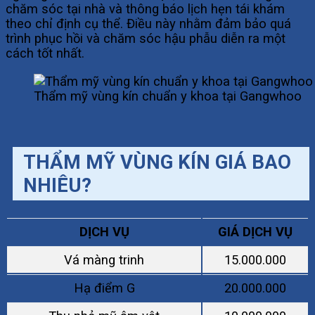
chăm sóc tại nhà và thông báo lịch hẹn tái khám
theo chỉ định cụ thể. Điều này nhằm đảm bảo quá
trình phục hồi và chăm sóc hậu phẫu diễn ra một
cách tốt nhất.
Thẩm mỹ vùng kín chuẩn y khoa tại Gangwhoo
THẨM MỸ VÙNG KÍN GIÁ BAO
NHIÊU?
DỊCH VỤ
GIÁ DỊCH VỤ
Vá màng trinh
15.000.000
Hạ điểm G
20.000.000