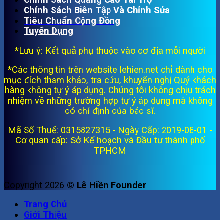
Chính Sách Biên Tập Và Chỉnh Sửa
Tiêu Chuẩn Cộng Đồng
Tuyển Dụng
*Lưu ý: Kết quả phụ thuộc vào cơ địa mỗi người
*Các thông tin trên website lehien.net chỉ dành cho
mục đích tham khảo, tra cứu, khuyến nghị Quý khách
hàng không tự ý áp dụng. Chúng tôi không chịu trách
nhiệm về những trường hợp tự ý áp dụng mà không
có chỉ định của bác sĩ.
Mã Số Thuế: 0315827315 - Ngày Cấp: 2019-08-01 -
Cơ quan cấp: Sở Kế hoạch và Đầu tư thành phố
TPHCM
Copyright 2026 ©
Lê Hiền Founder
Trang Chủ
Giới Thiệu