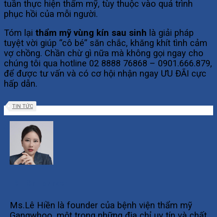
tuần thực hiện thẩm mỹ, tùy thuộc vào quá trình
phục hồi của mỗi người.
Tóm lại
thẩm mỹ vùng kín sau sinh
là giải pháp
tuyệt vời giúp “cô bé” săn chắc, khăng khít tình cảm
vợ chồng. Chần chừ gì nữa mà không gọi ngay cho
chúng tôi qua hotline 02 8888 76868 – 0901.666.879,
để được tư vấn và có cơ hội nhận ngay ƯU ĐÃI cực
hấp dẫn.
TIN TỨC
Lê Hiền Founder
Ms.Lê Hiền là founder của bệnh viện thẩm mỹ
Gangwhoo, một trong những địa chỉ uy tín và chất