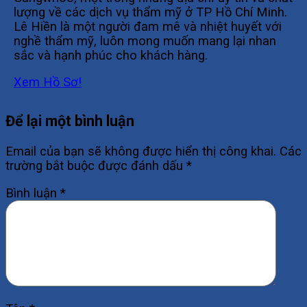
lượng về các dịch vụ thẩm mỹ ở TP Hồ Chí Minh.
Lê Hiền là một người đam mê và nhiệt huyết với
nghề thẩm mỹ, luôn mong muốn mang lại nhan
sắc và hạnh phúc cho khách hàng.
Xem Hồ Sơ!
Để lại một bình luận
Email của bạn sẽ không được hiển thị công khai.
Các
trường bắt buộc được đánh dấu
*
Bình luận
*