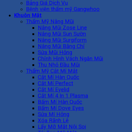
Bảng Giá Dịch Vụ
Bệnh viện thẩm mỹ Gangwhoo
Khuôn Mặt
Thẩm Mỹ Nâng Mũi
Nâng Mũi Zose Line
Nâng Mũi Sụn Sườn
Nâng Mũi Surgiform
Nâng Mũi Bằng Chỉ
Sửa Mũi Hỏng
Chỉnh Hình Vách Ngăn Mũi
Thu Nhỏ Đầu Mũi
Thẩm Mỹ Cắt Mí Mắt
Cắt Mí Hàn Quốc
Cắt Mí Perfect
Cắt Mí Eyelid
Cắt Mí 4 In 1 Plasma
Bấm Mí Hàn Quốc
Bấm Mí Dove Eyes
Sửa Mí Hỏng
Xóa Rãnh Lệ
Lấy Mỡ Mắt Nội Soi