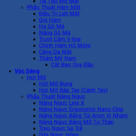
Tái Tạo Mỡ Mắt
Phẫu Thuật Hàm Mặt
Điều Trị Liệt Mặt
Gọt Hàm
Hạ Gò Má
Nâng Gò Má
Trượt Cằm V-line
Chỉnh Hàm Hô Móm
Căng Da Mặt
Thẩm Mỹ Nam
Cắt Bao Quy Đầu
Vóc Dáng
Hút Mỡ
Hút Mỡ Bụng
Hút Mỡ Bắp Tay (Cánh Tay)
Phẫu Thuật Nâng Ngực
Nâng Ngực Line X
Nâng Ngực Ergonomix Nano Chip
Nâng Ngực Bằng Túi Arion Vi Nhám
Nâng Ngực Bằng Mỡ Tự Thân
Treo Ngực Sa Trễ
Sửa Ngực Hỏng