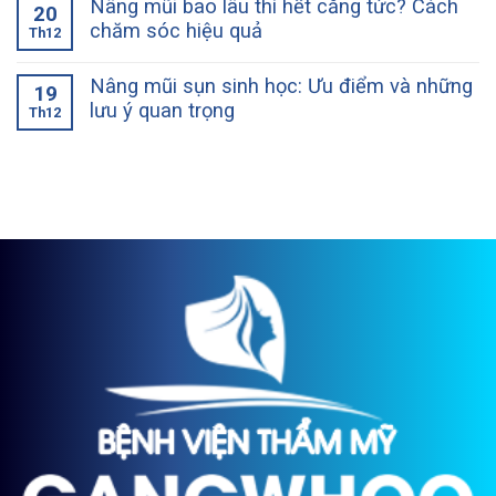
Nâng mũi bao lâu thì hết căng tức? Cách
20
chăm sóc hiệu quả
Th12
Nâng mũi sụn sinh học: Ưu điểm và những
19
lưu ý quan trọng
Th12