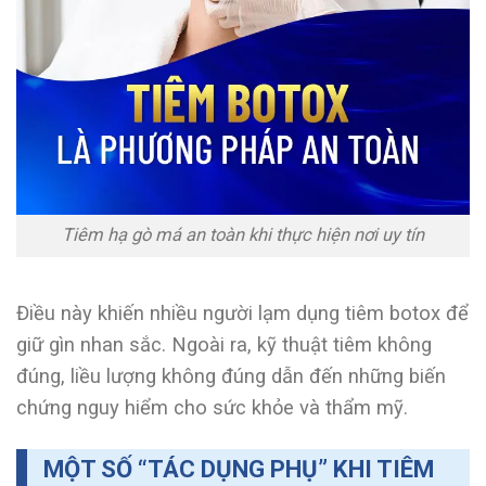
Tiêm hạ gò má an toàn khi thực hiện nơi uy tín
Điều này khiến nhiều người lạm dụng tiêm botox để
giữ gìn nhan sắc. Ngoài ra, kỹ thuật tiêm không
đúng, liều lượng không đúng dẫn đến những biến
chứng nguy hiểm cho sức khỏe và thẩm mỹ.
MỘT SỐ “TÁC DỤNG PHỤ” KHI TIÊM