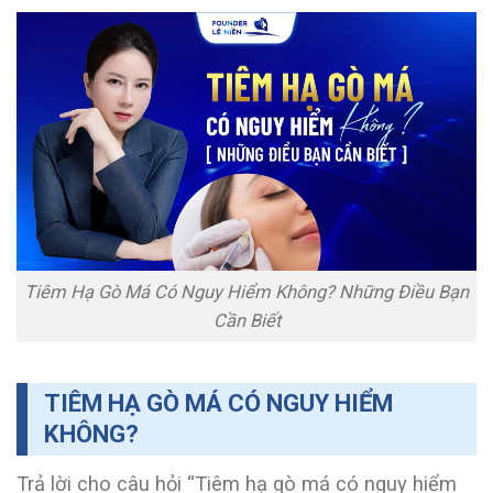
Tiêm Hạ Gò Má Có Nguy Hiểm Không? Những Điều Bạn
Cần Biết
TIÊM HẠ GÒ MÁ CÓ NGUY HIỂM
KHÔNG?
Trả lời cho câu hỏi “Tiêm hạ gò má có nguy hiểm