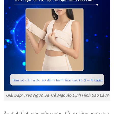
Giải Đáp: Treo Ngực Sa Trễ Mặc Áo Định Hình Bao Lâu?
Áo định hình giúp giảm sưng, hỗ trợ vùng ngực sau