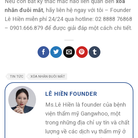
Nếu còn bất kỳ thắc mắc nào liên quan đến
xóa
nhăn đuôi mắt
, hãy liên hệ ngay với tôi – Founder
Lê Hiền miễn phí 24/24 qua hotline: 02 8888 76868
– 0901.666.879 để được giải đáp một cách chi tiết.
TIN TỨC
XÓA NHĂN ĐUÔI MẮT
LÊ HIỀN FOUNDER
Ms.Lê Hiền là founder của bệnh
viện thẩm mỹ Gangwhoo, một
trong những địa chỉ uy tín và chất
lượng về các dịch vụ thẩm mỹ ở