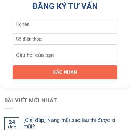
ĐĂNG KÝ TƯ VẤN
XÁC NHẬN
BÀI VIẾT MỚI NHẤT
[Giải đáp] Nâng mũi bao lâu thì được xì
24
mũi?
Th12