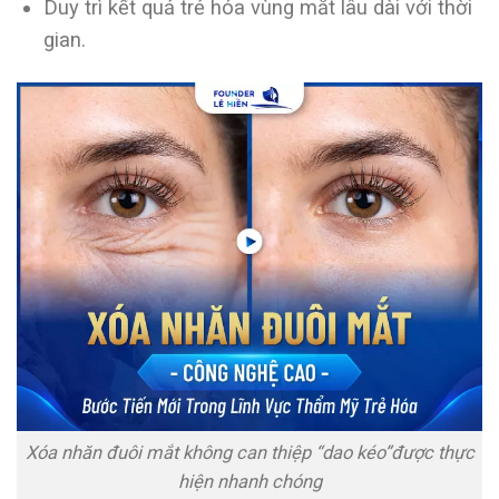
Duy trì kết quả trẻ hóa vùng mắt lâu dài với thời
gian.
Xóa nhăn đuôi mắt không can thiệp “dao kéo”được thực
hiện nhanh chóng