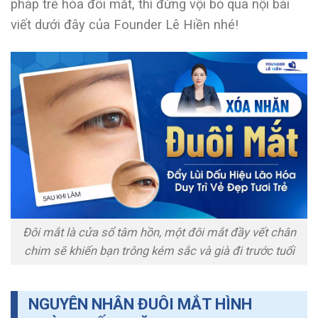
pháp trẻ hóa đôi mắt, thì đừng vội bỏ qua nội bài
viết dưới đây của Founder Lê Hiền nhé!
Đôi mắt là cửa sổ tâm hồn, một đôi mắt đầy vết chân
chim sẽ khiến bạn trông kém sắc và già đi trước tuổi
NGUYÊN NHÂN ĐUÔI MẮT HÌNH