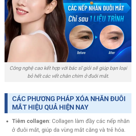
Công nghệ cao kết hợp với bác sĩ giỏi sẽ giúp bạn loại
bỏ hết các vết chân chim ở đuôi mắt.
CÁC PHƯƠNG PHÁP XÓA NHĂN ĐUÔI
MẮT HIỆU QUẢ HIỆN NAY
Tiêm collagen
: Collagen làm đầy các nếp nhăn
ở đuôi mắt, giúp da vùng mắt căng và trẻ hóa.