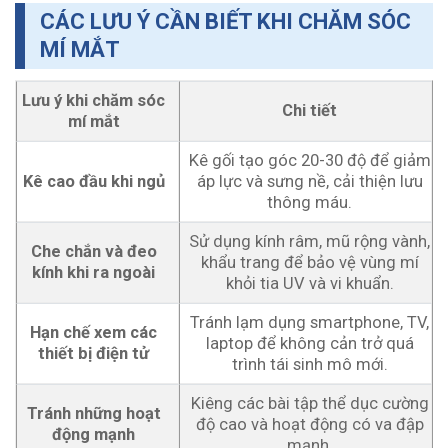
CÁC LƯU Ý CẦN BIẾT KHI CHĂM SÓC
MÍ MẮT
Lưu ý khi chăm sóc
Chi tiết
mí mắt
Kê gối tạo góc 20-30 độ để giảm
Kê cao đầu khi ngủ
áp lực và sưng nề, cải thiện lưu
thông máu.
Sử dụng kính râm, mũ rộng vành,
Che chắn và đeo
khẩu trang để bảo vệ vùng mí
kính khi ra ngoài
khỏi tia UV và vi khuẩn.
Tránh lạm dụng smartphone, TV,
Hạn chế xem các
laptop để không cản trở quá
thiết bị điện tử
trình tái sinh mô mới.
Kiêng các bài tập thể dục cường
Tránh những hoạt
độ cao và hoạt động có va đập
động mạnh
mạnh.