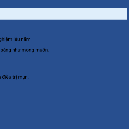
 nghiệm lâu năm.
ắng sáng như mong muốn.
 điều trị mụn.