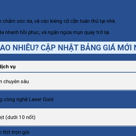
ách chăm sóc da, và các kiêng cữ cần tuân thủ tại nhà.
a nhanh hồi phục, và ngăn ngừa mụn quay trở lại.
Á BAO NHIÊU? CẬP NHẬT BẢNG GIÁ MỚI
dịch vụ
ụn chuyên sâu
ng công nghệ Laser Gold
hịt (dưới 10 nốt)
 thịt trọn gói