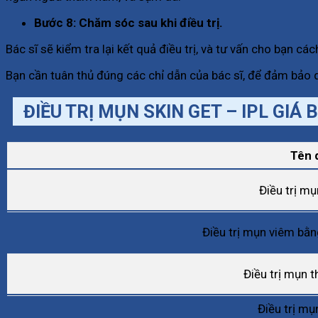
Bước 8: Chăm sóc sau khi điều trị.
Bác sĩ sẽ kiểm tra lại kết quả điều trị, và tư vấn cho bạn c
Bạn cần tuân thủ đúng các chỉ dẫn của bác sĩ, để đảm bảo d
ĐIỀU TRỊ MỤN SKIN GET – IPL GI
Tên 
Điều trị m
Điều trị mụn viêm bằ
Điều trị mụn t
Điều trị mụn