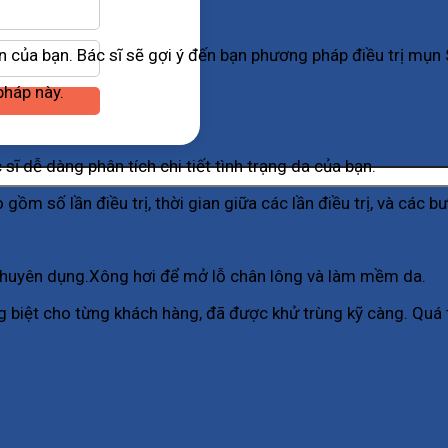
n của bạn. Bác sĩ sẽ gợi ý đến bạn phương pháp điều trị mụn 
pháp này.
ĩ dễ dàng phân tích chi tiết tình trạng da của bạn.
gồm số lần điều trị, thời gian giữa các lần điều trị, và các bư
 chuyên dụng.Xông hơi để mở lỗ chân lông và làm mềm da.
ng biệt cho từng khách hàng, đã được khử trùng kỹ càng. Quá