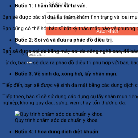
Bước 1: Thăm khám và tư vấn.
Bạn sẽ được bác sĩ da liễu thăm khám tình trạng và loại mụ
Bạn cũng có thể hỏi bác sĩ bất kỳ thắc mắc nào về phương 
Xác Nhận
Bước 2: Soi và và đưa ra phác đồ điều trị.
Bạn sẽ được soi da bằng máy soi da công nghệ cao, để bác s
Từ đó, bác sĩ sẽ đưa ra phác đồ điều trị phù hợp với bạn, bao 
Bước 3: Vệ sinh da, xông hơi, lấy nhân mụn.
Tiếp đến, bạn sẽ được vệ sinh da mặt bằng các dung dịch
Tiếp theo, bác sĩ sẽ sử dụng các dụng cụ lấy nhân mụn riê
nghiệp, không gây đau, sưng, viêm, hay tổn thương da.
Quy trình chăm sóc da chuẩn y khoa
Bước 4: Thoa dung dịch diệt khuẩn