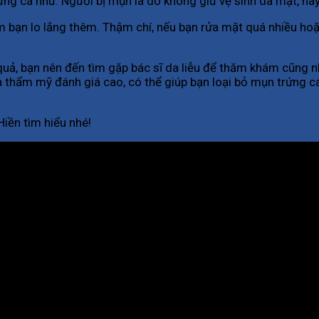
ứng cá như: Người bị mụn là do không giữ vệ sinh da mặt, ha
 bạn lo lắng thêm. Thậm chí, nếu bạn rửa mặt quá nhiều hoặ
u quả, bạn nên đến tìm gặp bác sĩ da liễu để thăm khám cũn
a thẩm mỹ đánh giá cao, có thể giúp bạn loại bỏ mụn trứng c
Hiền tìm hiểu nhé!