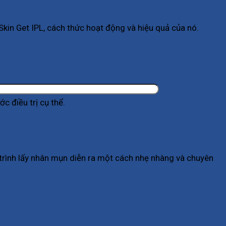
Skin Get IPL, cách thức hoạt động và hiệu quả của nó.
ớc điều trị cụ thể.
 trình lấy nhân mụn diễn ra một cách nhẹ nhàng và chuyên