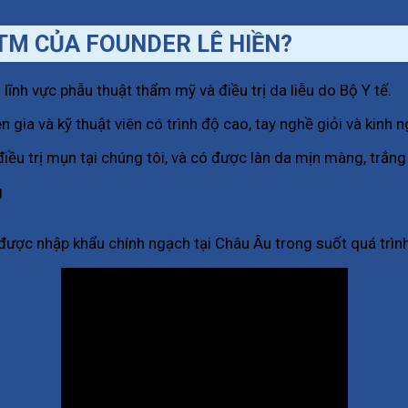
VTM CỦA FOUNDER LÊ HIỀN?
nh vực phẫu thuật thẩm mỹ và điều trị da liễu do Bộ Y tế.
n gia và kỹ thuật viên có trình độ cao, tay nghề giỏi và kinh
 điều trị mụn tại chúng tôi, và có được làn da mịn màng, tr
n được nhập khẩu chính ngạch tại Châu Âu trong suốt quá trình