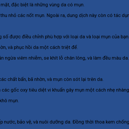
 mặt, đặc biệt là những vùng da có mụn.
à thu nhỏ các nốt mụn. Ngoài ra, dung dịch này còn có tác d
g số được điều chỉnh phù hợp với loại da và loại mụn của bạn
ờn, và phục hồi da một cách triệt để.
găn ngừa viêm nhiễm, se khít lỗ chân lông, và làm đều màu da.
c chất bẩn, bã nhờn, và mụn còn sót lại trên da.
h các gốc oxy tiêu diệt vi khuẩn gây mụn một cách nhẹ nhàn
 khô mụn.
nước, bảo vệ, và nuôi dưỡng da. Đồng thời thoa kem chống n