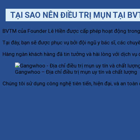
TẠI SAO NÊN ĐIỀU TRỊ MỤN TẠI B
BVTM của Founder Lê Hiền được cấp phép hoạt động trong lĩ
Tại đây, bạn sẽ được phục vụ bởi đội ngũ y bác sĩ, các chuyê
Hàng ngàn khách hàng đã tin tưởng và hài lòng với dịch vụ
Gangwhoo – Địa chỉ điều trị mụn uy tín và chất lượng
Chúng tôi sử dụng công nghệ tiên tiến, hiện đại, và an toà