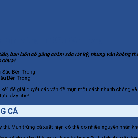
 Da Mịn Màng Từ Sâu Bên Trong
tiền, bạn luôn cố gắng chăm sóc rất kỹ, nhưng vẫn không th
c chưa?
Sâu Bên Trong
ết kế” để giải quyết các vấn đề mụn một cách nhanh chóng và
dưới đây nhé!
NG CÁ
y thì. Mụn trứng cá xuất hiện có thể do nhiều nguyên nhân k