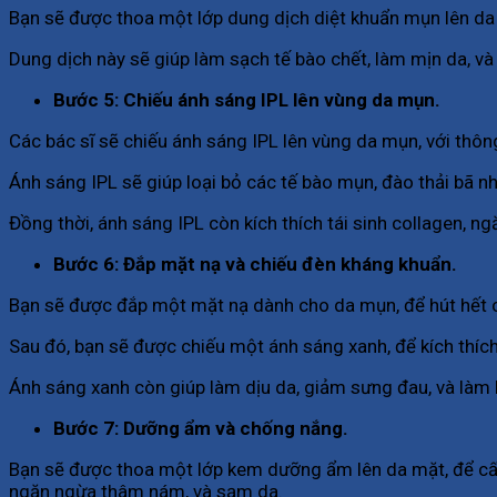
Bạn sẽ được thoa một lớp dung dịch diệt khuẩn mụn lên da
Dung dịch này sẽ giúp làm sạch tế bào chết, làm mịn da, v
Bước 5: Chiếu ánh sáng IPL lên vùng da mụn.
Các bác sĩ sẽ chiếu ánh sáng IPL lên vùng da mụn, với thôn
Ánh sáng IPL sẽ giúp loại bỏ các tế bào mụn, đào thải bã nh
Đồng thời, ánh sáng IPL còn kích thích tái sinh collagen, n
Bước 6: Đắp mặt nạ và chiếu đèn kháng khuẩn.
Bạn sẽ được đắp một mặt nạ dành cho da mụn, để hút hết cá
Sau đó, bạn sẽ được chiếu một ánh sáng xanh, để kích thíc
Ánh sáng xanh còn giúp làm dịu da, giảm sưng đau, và làm
Bước 7: Dưỡng ẩm và chống nắng.
Bạn sẽ được thoa một lớp kem dưỡng ẩm lên da mặt, để cấp 
ngăn ngừa thâm nám, và sạm da.