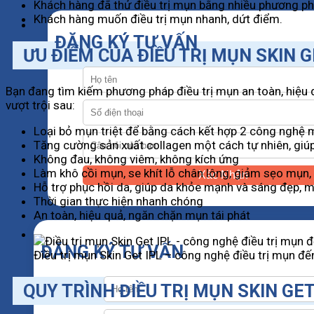
Khách hàng đã thử điều trị mụn bằng nhiều phương p
Khách hàng muốn điều trị mụn nhanh, dứt điểm.
ĐĂNG KÝ TƯ VẤN
ƯU ĐIỂM CỦA ĐIỀU TRỊ MỤN SKIN G
Bạn đang tìm kiếm phương pháp điều trị mụn an toàn, hiệu 
vượt trội sau:
Loại bỏ mụn triệt để bằng cách kết hợp 2 công nghệ mớ
Tăng cường sản xuất collagen một cách tự nhiên, giú
Không đau, không viêm, không kích ứng
Làm khô cồi mụn, se khít lỗ chân lông, giảm sẹo mụn
Xác Nhận
Hỗ trợ phục hồi da, giúp da khỏe mạnh và sáng đẹp,
Thời gian thực hiện nhanh chóng
An toàn, hiệu quả, ngăn chặn mụn tái phát
ĐĂNG KÝ TƯ VẤN
Điều trị mụn Skin Get IPL – công nghệ điều trị mụn đ
QUY TRÌNH ĐIỀU TRỊ MỤN SKIN GET