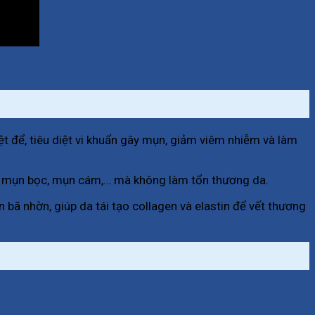
iệt để, tiêu diệt vi khuẩn gây mụn, giảm viêm nhiễm và làm
mủ, mụn bọc, mụn cám,… mà không làm tổn thương da.
bã nhờn, giúp da tái tạo collagen và elastin để vết thương