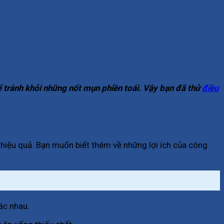
ể tránh khỏi những nốt mụn phiền toái. Vậy bạn đã thử
điều
 hiệu quả. Bạn muốn biết thêm về những lợi ích của công
hác nhau.