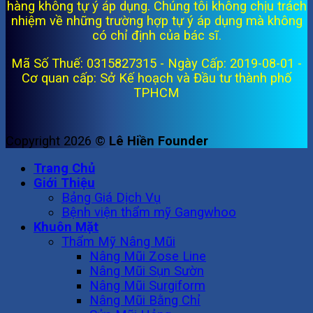
hàng không tự ý áp dụng. Chúng tôi không chịu trách
nhiệm về những trường hợp tự ý áp dụng mà không
có chỉ định của bác sĩ.
Mã Số Thuế: 0315827315 - Ngày Cấp: 2019-08-01 -
Cơ quan cấp: Sở Kế hoạch và Đầu tư thành phố
TPHCM
Copyright 2026 ©
Lê Hiền Founder
Trang Chủ
Giới Thiệu
Bảng Giá Dịch Vụ
Bệnh viện thẩm mỹ Gangwhoo
Khuôn Mặt
Thẩm Mỹ Nâng Mũi
Nâng Mũi Zose Line
Nâng Mũi Sụn Sườn
Nâng Mũi Surgiform
Nâng Mũi Bằng Chỉ