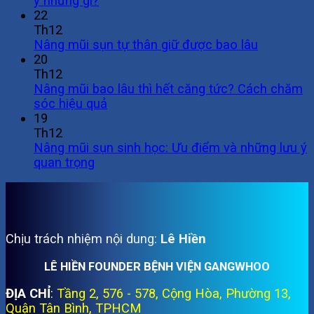
ý những gì?
22
Th12
Nâng mũi sụn tự thân giữ được bao lâu
20
Th12
Nâng mũi bao lâu thì hết căng tức? Cách chăm
sóc hiệu quả
19
Th12
Nâng mũi sụn sinh học: Ưu điểm và những lưu ý
quan trọng
Chịu trách nhiệm nội dung:
Lê Hiền
LÊ HIỀN FOUNDER BỆNH VIỆN GANGWHOO
ĐỊA CHỈ
:
Tầng 2, 576 - 578, Cộng Hòa, Phường 13,
Quận Tân Bình, TPHCM