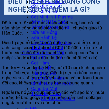
ĐIỀU TRỊ SẸO RỖ BẰNG CÔNG
Cắt Mí Hàn Quốc
Cắt Mí Perfect
NGHỆ SIÊU VI ĐIỂM LÀ GÌ?
Cắt Mí Eyelid
Cắt Mí 4 In 1 Plasma
Bấm Mí Hàn Quốc
Để trị sẹo rỗ hiệu quả và nhanh chóng, bạn có thể
Bấm Mí Dove Eyes
cân nhắc công nghệ siêu vi điểm – chuyển giao từ
Sửa Mí Hỏng
Hàn Quốc.
Xóa Rãnh Lệ
Lấy Mỡ Mắt Nội Soi
Điều trị sẹo rỗ bằng công nghệ siêu vi điểm dùng
Tái Tạo Mỡ Mắt
ánh sáng Laser Fractional C02 (10.600mm) có kích
Phẫu Thuật Hàm Mặt
thước siêu nhỏ để xóa sạch sẹo bằng cách “xâm
Điều Trị Liệt Mặt
nhập” vào lớp hạ bì của da (lớp sâu nhất của da).
Gọt Hàm
The tôi – Founder Lê Hiền, hơn 10 năm kinh nghiệm
Hạ Gò Má
trong lĩnh vực thẩm mỹ, điều trị sẹo rỗ bằng công
Nâng Gò Má
nghệ siêu vi điểm có độ chính xác và an toàn tương
Trượt Cằm V-line
đối cao, không làm hại da hay mô xung quanh.
Chỉnh Hàm Hô Móm
Căng Da Mặt
Ngoài ra, nó còn giúp lấp đầy các vết sẹo lõm, nuôi
Thẩm Mỹ Nam
dưỡng tế bào gốc và tăng cường sản sinh collagen
Cắt Bao Quy Đầu
cho da mướt mịn và săn chắc..
Vóc Dáng
Hút Mỡ