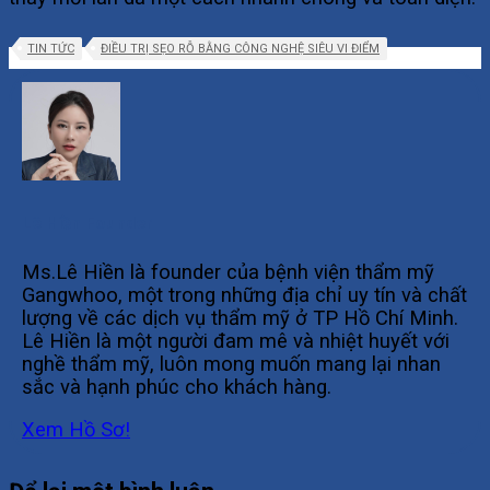
TIN TỨC
ĐIỀU TRỊ SẸO RỖ BẰNG CÔNG NGHỆ SIÊU VI ĐIỂM
Lê Hiền Founder
Ms.Lê Hiền là founder của bệnh viện thẩm mỹ
Gangwhoo, một trong những địa chỉ uy tín và chất
lượng về các dịch vụ thẩm mỹ ở TP Hồ Chí Minh.
Lê Hiền là một người đam mê và nhiệt huyết với
nghề thẩm mỹ, luôn mong muốn mang lại nhan
sắc và hạnh phúc cho khách hàng.
Xem Hồ Sơ!