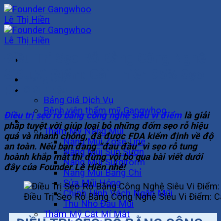
Skip
to
content
Điều Trị Sẹo Rỗ Bằng Công Nghệ
Siêu Vi Điểm: Cải Thiện 95% Sẹo
Trang Chủ
Rỗ
Giới Thiệu
Bảng Giá Dịch Vụ
Bệnh viện thẩm mỹ Gangwhoo
Điều trị sẹo rỗ bằng công nghệ siêu vi điểm
là giải
Khuôn Mặt
pháp tuyệt vời giúp loại bỏ những đốm sẹo rỗ hiệu
Thẩm Mỹ Nâng Mũi
quả và nhanh chóng, đã được FDA kiểm định về độ
Nâng Mũi Zose Line
an toàn. Nếu bạn đang “đau đầu” vì sẹo rỗ tung
Nâng Mũi Sụn Sườn
hoành khắp mắt thì đừng vội bỏ qua bài viết dưới
Nâng Mũi Surgiform
đây của Founder Lê Hiền nhé!
Nâng Mũi Bằng Chỉ
Sửa Mũi Hỏng
Chỉnh Hình Vách Ngăn Mũi
Điều Trị Sẹo Rỗ Bằng Công Nghệ Siêu Vi Điểm: C
Thu Nhỏ Đầu Mũi
Thẩm Mỹ Cắt Mí Mắt