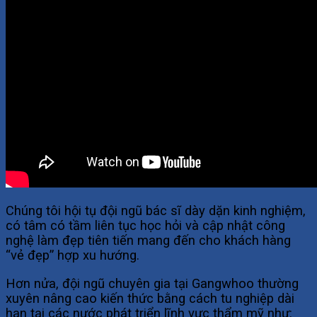
Chúng tôi hội tụ đội ngũ bác sĩ dày dặn kinh nghiệm,
có tâm có tầm liên tục học hỏi và cập nhật công
nghệ làm đẹp tiên tiến mang đến cho khách hàng
“vẻ đẹp” hợp xu hướng.
Hơn nửa, đội ngũ chuyên gia tại Gangwhoo thường
xuyên nâng cao kiến thức bằng cách tu nghiệp dài
hạn tại các nước phát triển lĩnh vực thẩm mỹ như: