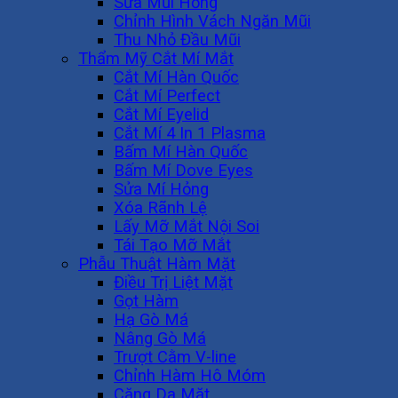
Sửa Mũi Hỏng
Chỉnh Hình Vách Ngăn Mũi
Thu Nhỏ Đầu Mũi
Thẩm Mỹ Cắt Mí Mắt
Cắt Mí Hàn Quốc
Cắt Mí Perfect
Cắt Mí Eyelid
Cắt Mí 4 In 1 Plasma
Bấm Mí Hàn Quốc
Bấm Mí Dove Eyes
Sửa Mí Hỏng
Xóa Rãnh Lệ
Lấy Mỡ Mắt Nội Soi
Tái Tạo Mỡ Mắt
Phẫu Thuật Hàm Mặt
Điều Trị Liệt Mặt
Gọt Hàm
Hạ Gò Má
Nâng Gò Má
Trượt Cằm V-line
Chỉnh Hàm Hô Móm
Căng Da Mặt