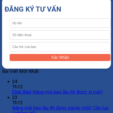
ĐĂNG KÝ TƯ VẤN
Xác Nhận
Bài Viết Mới Nhất
24
Th12
[Giải đáp] Nâng mũi bao lâu thì được xì mũi?
23
Th12
Nâng mũi bao lâu thì được ngoáy mũi? Cần lưu