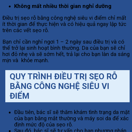
Không mất nhiều thời gian nghỉ dưỡng
Điều trị sẹo rỗ bằng công nghệ siêu vi điểm chỉ mất
ít thời gian để thực hiện và có hiệu quả ngay lập tức
trên các vết sẹo rỗ.
Bạn chỉ cần nghỉ ngơi 1 – 2 ngày sau điều trị và có
thể trở lại sinh hoạt bình thường. Da của bạn sẽ chỉ
hơi đỏ nhẹ và sẽ sớm hết, trả lại cho bạn làn da sáng
mịn và khỏe mạnh.
QUY TRÌNH ĐIỀU TRỊ SẸO RỖ
BẰNG CÔNG NGHỆ SIÊU VI
ĐIỂM
Đầu tiên, bác sĩ sẽ thăm khám tình trạng da mặt
của bạn bằng mắt thường và máy soi da để xác
định mức độ của sẹo rỗ.
Sau đó, bác sĩ sẽ tư vấn cho bạn phương pháp