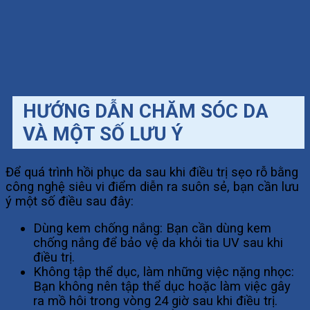
HƯỚNG DẪN CHĂM SÓC DA
VÀ MỘT SỐ LƯU Ý
Để quá trình hồi phục da sau khi điều trị sẹo rỗ bằng
công nghệ siêu vi điểm diễn ra suôn sẻ, bạn cần lưu
ý một số điều sau đây:
Dùng kem chống nắng: Bạn cần dùng kem
chống nắng để bảo vệ da khỏi tia UV sau khi
điều trị.
Không tập thể dục, làm những việc nặng nhọc:
Bạn không nên tập thể dục hoặc làm việc gây
ra mồ hôi trong vòng 24 giờ sau khi điều trị.