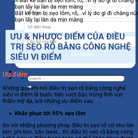
Bất kể bạn bị sẹo lõm, rỗ,…vì lý do gì đi chăng n
bạn lấy lại làn da mịn màng
ƯU & NHƯỢC ĐIỂM CỦA ĐIỀU
TRỊ SẸO RỖ BẰNG CÔNG NGHỆ
SIÊU VI ĐIỂM
Xác Nhận
Ưu điểm
Không quá khi nói điều trị sẹo rỗ bằng công nghệ
siêu vi điểm là bước tiến vượt bậc trong lĩnh vực
thẩm mỹ da, bởi những ưu điểm sau:
Khắc phục tới 95% sẹo lõm
So với những phương pháp điều trị sẹo rỗ cũ như lăn
kim, phi kim, bắn laser,…thì điều trị sẹo rỗ bằng công