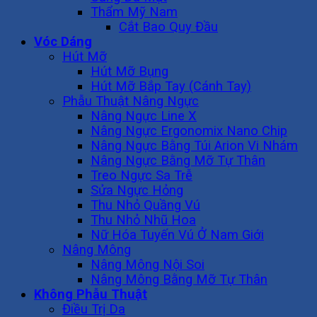
Thẩm Mỹ Nam
Cắt Bao Quy Đầu
Vóc Dáng
Hút Mỡ
Hút Mỡ Bụng
Hút Mỡ Bắp Tay (Cánh Tay)
Phẫu Thuật Nâng Ngực
Nâng Ngực Line X
Nâng Ngực Ergonomix Nano Chip
Nâng Ngực Bằng Túi Arion Vi Nhám
Nâng Ngực Bằng Mỡ Tự Thân
Treo Ngực Sa Trễ
Sửa Ngực Hỏng
Thu Nhỏ Quầng Vú
Thu Nhỏ Nhũ Hoa
Nữ Hóa Tuyến Vú Ở Nam Giới
Nâng Mông
Nâng Mông Nội Soi
Nâng Mông Bằng Mỡ Tự Thân
Không Phẫu Thuật
Điều Trị Da