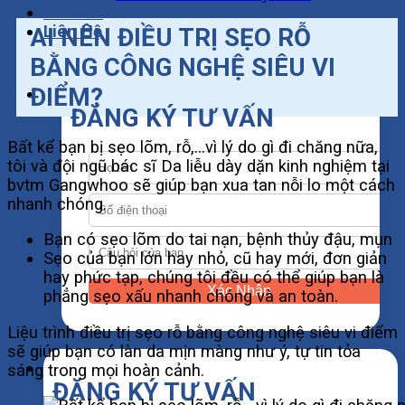
Tin Tức
Liên Hệ
AI NÊN ĐIỀU TRỊ SẸO RỖ
BẰNG CÔNG NGHỆ SIÊU VI
ĐIỂM?
ĐĂNG KÝ TƯ VẤN
Bất kể bạn bị sẹo lõm, rỗ,…vì lý do gì đi chăng nữa,
tôi và đội ngũ bác sĩ Da liễu dày dặn kinh nghiệm tại
bvtm Gangwhoo sẽ giúp bạn xua tan nỗi lo một cách
nhanh chóng.
Bạn có sẹo lõm do tai nạn, bệnh thủy đậu, mụn
Sẹo của bạn lớn hay nhỏ, cũ hay mới, đơn giản
hay phức tạp, chúng tôi đều có thể giúp bạn là
Xác Nhận
phẳng sẹo xấu nhanh chóng và an toàn.
Liệu trình điều trị sẹo rỗ bằng công nghệ siêu vi điểm
sẽ giúp bạn có làn da mịn màng như ý, tự tin tỏa
sáng trong mọi hoàn cảnh.
ĐĂNG KÝ TƯ VẤN