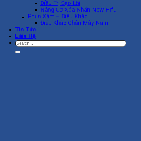
Điều Trị Sẹo Lồi
Nâng Cơ Xóa Nhăn New Hifu
Phun Xăm – Điêu Khắc
Điêu Khắc Chân Mày Nam
Tin Tức
Liên Hệ