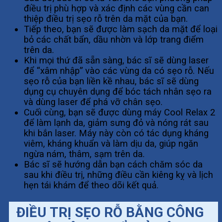
điều trị phù hợp và xác định các vùng cần can
thiệp điều trị sẹo rỗ trên da mặt của bạn.
Tiếp theo, bạn sẽ được làm sạch da mặt để loại
bỏ các chất bẩn, dầu nhờn và lớp trang điểm
trên da.
Khi mọi thứ đã sẵn sàng, bác sĩ sẽ dùng laser
để “xâm nhập” vào các vùng da có sẹo rỗ. Nếu
sẹo rỗ của bạn liền kề nhau, bác sĩ sẽ dùng
dụng cụ chuyên dụng để bóc tách nhân sẹo ra
và dùng laser để phá vỡ chân sẹo.
Cuối cùng, bạn sẽ được dùng máy Cool Relax 2
để làm lạnh da, giảm sưng đỏ và nóng rát sau
khi bắn laser. Máy này còn có tác dụng kháng
viêm, kháng khuẩn và làm dịu da, giúp ngăn
ngừa nám, thâm, sạm trên da.
Bác sĩ sẽ hướng dẫn bạn cách chăm sóc da
sau khi điều trị, những điều cần kiêng kỵ và lịch
hẹn tái khám để theo dõi kết quả.
ĐIỀU TRỊ SẸO RỖ BẰNG CÔNG