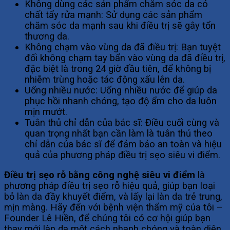
Không dùng các sản phẩm chăm sóc da có
chất tẩy rửa mạnh: Sử dụng các sản phẩm
chăm sóc da mạnh sau khi điều trị sẽ gây tổn
thương da.
Không chạm vào vùng da đã điều trị: Bạn tuyệt
đối không chạm tay bẩn vào vùng da đã điều trị,
đặc biệt là trong 24 giờ đầu tiên, để không bị
nhiễm trùng hoặc tác động xấu lên da.
Uống nhiều nước: Uống nhiều nước để giúp da
phục hồi nhanh chóng, tạo độ ẩm cho da luôn
mịn mướt.
Tuân thủ chỉ dẫn của bác sĩ: Điều cuối cùng và
quan trọng nhất bạn cần làm là tuân thủ theo
chỉ dẫn của bác sĩ để đảm bảo an toàn và hiệu
quả của phương pháp điều trị sẹo siêu vi điểm.
Điều trị sẹo rỗ bằng công nghệ siêu vi điểm
là
phương pháp điều trị sẹo rỗ hiệu quả, giúp bạn loại
bỏ làn da đầy khuyết điểm, và lấy lại làn da trẻ trung,
mịn màng. Hãy đến với bệnh viện thẩm mỹ của tôi –
Founder Lê Hiền, để chúng tôi có cơ hội giúp bạn
thay mới làn da một cách nhanh chóng và toàn diện.