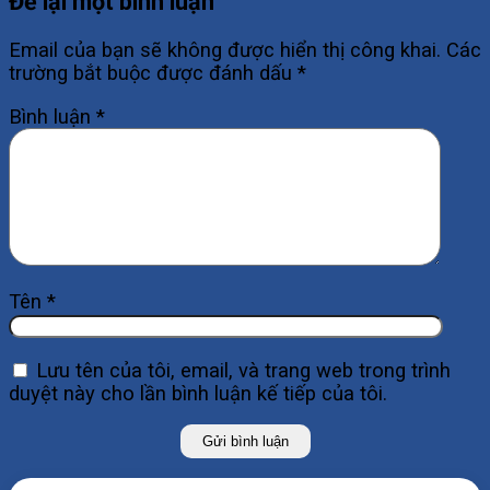
Để lại một bình luận
Email của bạn sẽ không được hiển thị công khai.
Các
trường bắt buộc được đánh dấu
*
Bình luận
*
Tên
*
Lưu tên của tôi, email, và trang web trong trình
duyệt này cho lần bình luận kế tiếp của tôi.