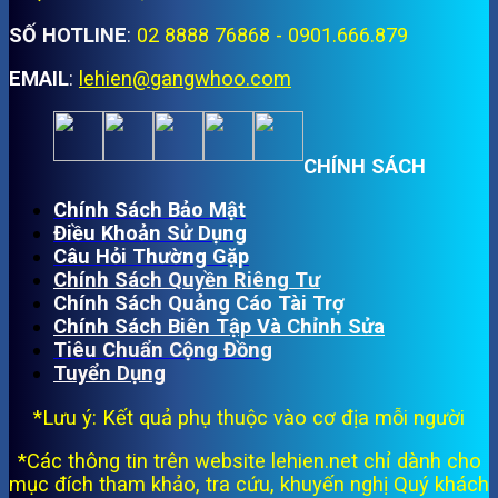
SỐ HOTLINE
:
02 8888 76868 - 0901.666.879
EMAIL
:
lehien@gangwhoo.com
CHÍNH SÁCH
Chính Sách Bảo Mật
Điều Khoản Sử Dụng
Câu Hỏi Thường Gặp
Chính Sách Quyền Riêng Tư
Chính Sách Quảng Cáo Tài Trợ
Chính Sách Biên Tập Và Chỉnh Sửa
Tiêu Chuẩn Cộng Đồng
Tuyển Dụng
*Lưu ý: Kết quả phụ thuộc vào cơ địa mỗi người
*Các thông tin trên website lehien.net chỉ dành cho
mục đích tham khảo, tra cứu, khuyến nghị Quý khách