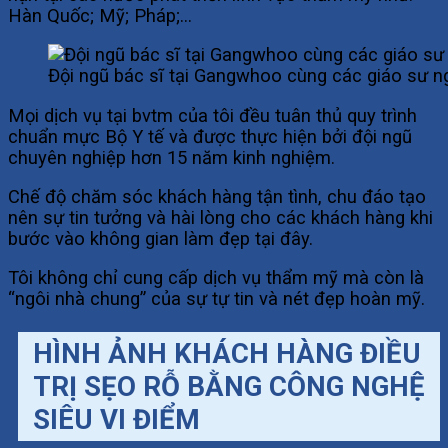
Hàn Quốc; Mỹ; Pháp;…
Đội ngũ bác sĩ tại Gangwhoo cùng các giáo sư 
Mọi dịch vụ tại bvtm của tôi đều tuân thủ quy trình
chuẩn mực Bộ Y tế và được thực hiện bởi đội ngũ
chuyên nghiệp hơn 15 năm kinh nghiệm.
Chế độ chăm sóc khách hàng tận tình, chu đáo tạo
nên sự tin tưởng và hài lòng cho các khách hàng khi
bước vào không gian làm đẹp tại đây.
Tôi không chỉ cung cấp dịch vụ thẩm mỹ mà còn là
“ngôi nhà chung” của sự tự tin và nét đẹp hoàn mỹ.
HÌNH ẢNH KHÁCH HÀNG ĐIỀU
TRỊ SẸO RỖ BẰNG CÔNG NGHỆ
SIÊU VI ĐIỂM