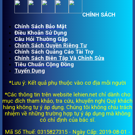
CHÍNH SÁCH
Chính Sách Bảo Mật
Điều Khoản Sử Dụng
Câu Hỏi Thường Gặp
Chính Sách Quyền Riêng Tư
Chính Sách Quảng Cáo Tài Trợ
Chính Sách Biên Tập Và Chỉnh Sửa
Tiêu Chuẩn Cộng Đồng
Tuyển Dụng
*Lưu ý: Kết quả phụ thuộc vào cơ địa mỗi người
*Các thông tin trên website lehien.net chỉ dành cho
mục đích tham khảo, tra cứu, khuyến nghị Quý khách
hàng không tự ý áp dụng. Chúng tôi không chịu trách
nhiệm về những trường hợp tự ý áp dụng mà không
có chỉ định của bác sĩ.
Mã Số Thuế: 0315827315 - Ngày Cấp: 2019-08-01 -