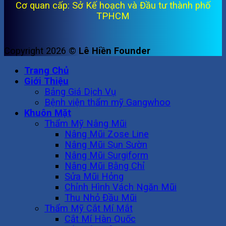
Cơ quan cấp: Sở Kế hoạch và Đầu tư thành phố
TPHCM
Copyright 2026 ©
Lê Hiền Founder
Trang Chủ
Giới Thiệu
Bảng Giá Dịch Vụ
Bệnh viện thẩm mỹ Gangwhoo
Khuôn Mặt
Thẩm Mỹ Nâng Mũi
Nâng Mũi Zose Line
Nâng Mũi Sụn Sườn
Nâng Mũi Surgiform
Nâng Mũi Bằng Chỉ
Sửa Mũi Hỏng
Chỉnh Hình Vách Ngăn Mũi
Thu Nhỏ Đầu Mũi
Thẩm Mỹ Cắt Mí Mắt
Cắt Mí Hàn Quốc