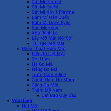
Cắt Mí Perfect
Cắt Mí Eyelid
Cắt Mí 4 In 1 Plasma
Bấm Mí Hàn Quốc
Bấm Mí Dove Eyes
Sửa Mí Hỏng
Xóa Rãnh Lệ
Lấy Mỡ Mắt Nội Soi
Tái Tạo Mỡ Mắt
Phẫu Thuật Hàm Mặt
Điều Trị Liệt Mặt
Gọt Hàm
Hạ Gò Má
Nâng Gò Má
Trượt Cằm V-line
Chỉnh Hàm Hô Móm
Căng Da Mặt
Thẩm Mỹ Nam
Cắt Bao Quy Đầu
Vóc Dáng
Hút Mỡ
Hút Mỡ Bụng