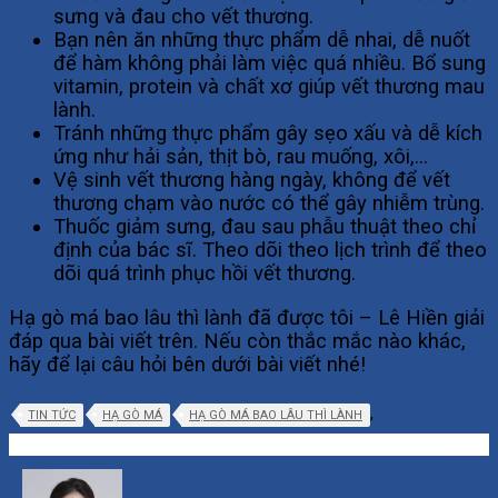
sưng và đau cho vết thương.
Bạn nên ăn những thực phẩm dễ nhai, dễ nuốt
để hàm không phải làm việc quá nhiều. Bổ sung
vitamin, protein và chất xơ giúp vết thương mau
lành.
Tránh những thực phẩm gây sẹo xấu và dễ kích
ứng như hải sản, thịt bò, rau muống, xôi,…
Vệ sinh vết thương hàng ngày, không để vết
thương chạm vào nước có thể gây nhiễm trùng.
Thuốc giảm sưng, đau sau phẫu thuật theo chỉ
định của bác sĩ. Theo dõi theo lịch trình để theo
dõi quá trình phục hồi vết thương.
Hạ gò má bao lâu thì lành đã được tôi – Lê Hiền giải
đáp qua bài viết trên. Nếu còn thắc mắc nào khác,
hãy để lại câu hỏi bên dưới bài viết nhé!
,
TIN TỨC
HẠ GÒ MÁ
HẠ GÒ MÁ BAO LÂU THÌ LÀNH