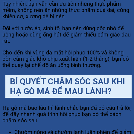
Tuy nhiên, bạn vẫn cần ưu tiên những thực phẩm
mềm, không nên ăn những thực phẩm quá dai, cứng
khiến cơ, xương dễ bị nén.
Đối với nước ép, sinh tố, bạn nên dùng cốc nhỏ để
uống hoặc dùng ống hút để giảm thiểu cảm giác đau
rát.
Cho đến khi vùng da mặt hồi phục 100% và không
còn cảm giác khó chịu xuất hiện (1-2 tháng), bạn có
thể quay lại chế độ ăn uống bình thường.
BÍ QUYẾT CHĂM SÓC SAU KHI
HẠ GÒ MÁ ĐỂ MAU LÀNH?
Hạ gò má bao lâu thì lành chắc bạn đã có câu trả lời,
để đẩy nhanh quá trình hồi phục bạn có thể cách
chăm sóc sau:
Chườm nóng và chườm lạnh luân phiên để giảm