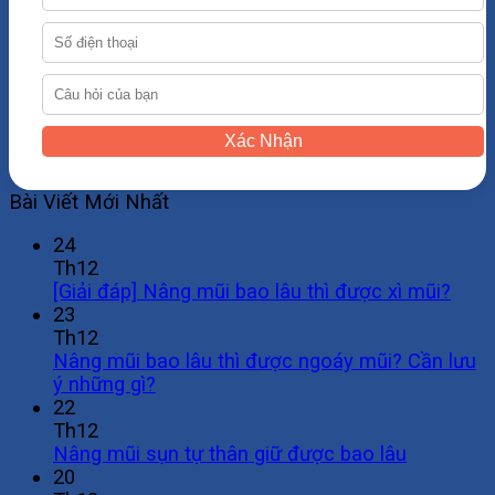
Xác Nhận
Bài Viết Mới Nhất
24
Th12
[Giải đáp] Nâng mũi bao lâu thì được xì mũi?
23
Th12
Nâng mũi bao lâu thì được ngoáy mũi? Cần lưu
ý những gì?
22
Th12
Nâng mũi sụn tự thân giữ được bao lâu
20