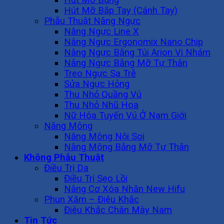
Hút Mỡ Bắp Tay (Cánh Tay)
Phẫu Thuật Nâng Ngực
Nâng Ngực Line X
Nâng Ngực Ergonomix Nano Chip
Nâng Ngực Bằng Túi Arion Vi Nhám
Nâng Ngực Bằng Mỡ Tự Thân
Treo Ngực Sa Trễ
Sửa Ngực Hỏng
Thu Nhỏ Quầng Vú
Thu Nhỏ Nhũ Hoa
Nữ Hóa Tuyến Vú Ở Nam Giới
Nâng Mông
Nâng Mông Nội Soi
Nâng Mông Bằng Mỡ Tự Thân
Không Phẫu Thuật
Điều Trị Da
Điều Trị Sẹo Lồi
Nâng Cơ Xóa Nhăn New Hifu
Phun Xăm – Điêu Khắc
Điêu Khắc Chân Mày Nam
Tin Tức