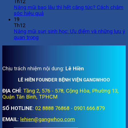
Th12
Nâng mũi bao lâu thì hết căng tức? Cách chăm
sóc hiệu quả
19
Th12
Nâng mũi sụn sinh học: Ưu điểm và những lưu ý
quan trọng
Chịu trách nhiệm nội dung:
Lê Hiền
LÊ HIỀN FOUNDER BỆNH VIỆN GANGWHOO
ĐỊA CHỈ
:
Tầng 2, 576 - 578, Cộng Hòa, Phường 13,
Quận Tân Bình, TPHCM
SỐ HOTLINE
:
02 8888 76868 - 0901.666.879
EMAIL
:
lehien@gangwhoo.com