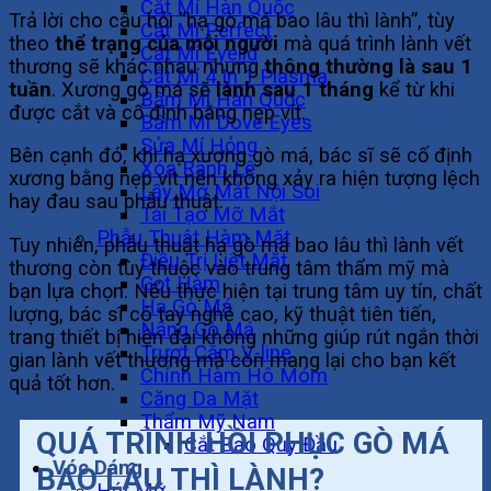
Cắt Mí Hàn Quốc
Trả lời cho câu hỏi “hạ gò má bao lâu thì lành”, tùy
Cắt Mí Perfect
theo
thể trạng của mỗi người
mà quá trình lành vết
Cắt Mí Eyelid
thương sẽ khác nhau nhưng
thông thường là sau 1
Cắt Mí 4 In 1 Plasma
tuần
. Xương gò má sẽ
lành sau 1 tháng
kể từ khi
Bấm Mí Hàn Quốc
được cắt và cố định bằng nẹp vít.
Bấm Mí Dove Eyes
Sửa Mí Hỏng
Bên cạnh đó, khi hạ xương gò má, bác sĩ sẽ cố định
Xóa Rãnh Lệ
xương bằng nẹp vít nên không xảy ra hiện tượng lệch
Lấy Mỡ Mắt Nội Soi
hay đau sau phẫu thuật.
Tái Tạo Mỡ Mắt
Phẫu Thuật Hàm Mặt
Tuy nhiên, phẫu thuật hạ gò má bao lâu thì lành vết
Điều Trị Liệt Mặt
thương còn tùy thuộc vào trung tâm thẩm mỹ mà
Gọt Hàm
bạn lựa chọn. Nếu thực hiện tại trung tâm uy tín, chất
Hạ Gò Má
lượng, bác sĩ có tay nghề cao, kỹ thuật tiên tiến,
Nâng Gò Má
trang thiết bị hiện đại không những giúp rút ngắn thời
Trượt Cằm V-line
gian lành vết thương mà còn mang lại cho bạn kết
Chỉnh Hàm Hô Móm
quả tốt hơn.
Căng Da Mặt
Thẩm Mỹ Nam
QUÁ TRÌNH HỒI PHỤC GÒ MÁ
Cắt Bao Quy Đầu
Vóc Dáng
BAO LÂU THÌ LÀNH?
Hút Mỡ