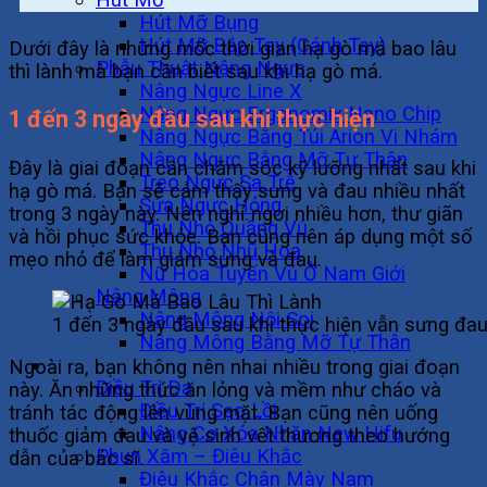
Hút Mỡ Bụng
Hút Mỡ Bắp Tay (Cánh Tay)
Dưới đây là những mốc thời gian hạ gò má bao lâu
Phẫu Thuật Nâng Ngực
thì lành mà bạn cần biết sau khi hạ gò má.
Nâng Ngực Line X
Nâng Ngực Ergonomix Nano Chip
1 đến 3 ngày đầu sau khi thực hiện
Nâng Ngực Bằng Túi Arion Vi Nhám
Nâng Ngực Bằng Mỡ Tự Thân
Đây là giai đoạn cần chăm sóc kỹ lưỡng nhất sau khi
Treo Ngực Sa Trễ
hạ gò má. Bạn sẽ cảm thấy sưng và đau nhiều nhất
Sửa Ngực Hỏng
trong 3 ngày này. Nên nghỉ ngơi nhiều hơn, thư giãn
Thu Nhỏ Quầng Vú
và hồi phục sức khỏe. Bạn cũng nên áp dụng một số
Thu Nhỏ Nhũ Hoa
mẹo nhỏ để làm giảm sưng và đau.
Nữ Hóa Tuyến Vú Ở Nam Giới
Nâng Mông
Nâng Mông Nội Soi
1 đến 3 ngày đầu sau khi thực hiện vẫn sưng đa
Nâng Mông Bằng Mỡ Tự Thân
Không Phẫu Thuật
Ngoài ra, bạn không nên nhai nhiều trong giai đoạn
Điều Trị Da
này. Ăn những thức ăn lỏng và mềm như cháo và
Điều Trị Sẹo Lồi
tránh tác động lên vùng mặt. Bạn cũng nên uống
Nâng Cơ Xóa Nhăn New Hifu
thuốc giảm đau và vệ sinh vết thương theo hướng
Phun Xăm – Điêu Khắc
dẫn của bác sĩ.
Điêu Khắc Chân Mày Nam