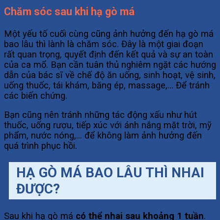
Chăm sóc sau khi hạ gò má
Một yếu tố cuối cùng cũng ảnh hưởng đến hạ gò má
bao lâu thì lành là chăm sóc. Đây là một giai đoạn
rất quan trọng, quyết định đến kết quả và sự an toàn
của ca mổ. Bạn cần tuân thủ nghiêm ngặt các hướng
dẫn của bác sĩ về chế độ ăn uống, sinh hoạt, vệ sinh,
uống thuốc, tái khám, băng ép, massage,… Để tránh
các biến chứng.
Bạn cũng nên tránh những tác động xấu như hút
thuốc, uống rượu, tiếp xúc với ánh nắng mặt trời, mỹ
phẩm, nước nóng,… để không làm ảnh hưởng đến
quá trình phục hồi.
HẠ GÒ MÁ BAO LÂU THÌ NHAI
ĐƯỢC?
Sau khi hạ gò má
có thể nhai sau khoảng 1 tuần
.