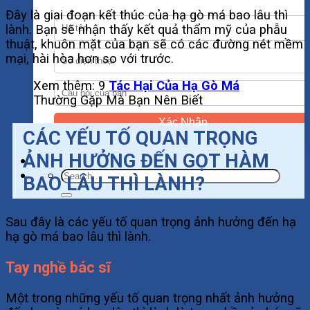
Đây là giai đoạn kết thúc của hạ gò má bao lâu thì
lành. Bạn sẽ nhận thấy kết quả thẩm mỹ của phẫu
thuật, khuôn mặt của bạn sẽ có các đường nét mềm
mại, hài hòa hơn so với trước.
Xem thêm: 9
Tác Hại Của Hạ Gò Má
Thường Gặp Mà Bạn Nên Biết
Xác Nhận
CÁC YẾU TỐ QUAN TRỌNG
ẢNH HƯỞNG ĐẾN GỌT HÀM
BAO LÂU THÌ LÀNH?
Sau đây là các yếu tố quan trọng ảnh hưởng đến hạ
hạ gò má bao lâu thì lành.
Tay nghề bác sĩ
Một trong những yếu tố quan trọng nhất ảnh hưởng