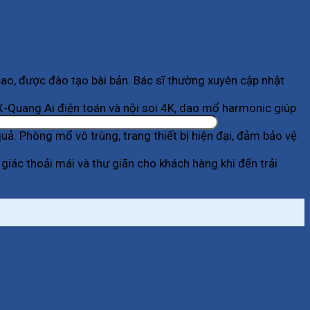
ao, được đào tạo bài bản. Bác sĩ thường xuyên cập nhật
-Quang Ai điện toán và nội soi 4K, dao mổ harmonic giúp
. Phòng mổ vô trùng, trang thiết bị hiện đại, đảm bảo vệ
giác thoải mái và thư giãn cho khách hàng khi đến trải