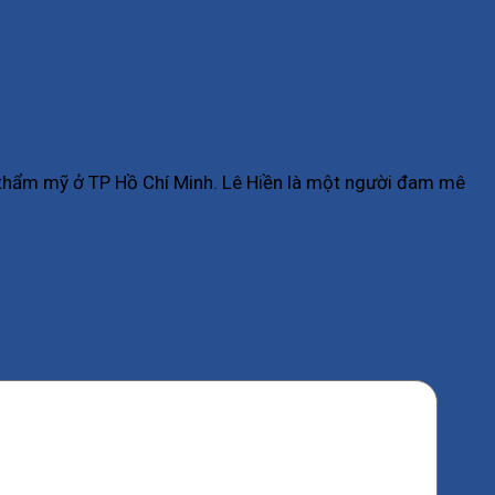
ụ thẩm mỹ ở TP Hồ Chí Minh. Lê Hiền là một người đam mê