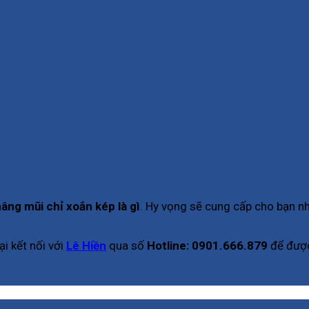
âng mũi chỉ xoắn kép là gì
. Hy vọng sẽ cung cấp cho bạn nh
i kết nối với
Lê Hiền
qua số
Hotline: 0901.666.879
để đượ