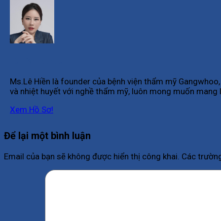
Lê Hiền Founder
Ms.Lê Hiền là founder của bệnh viện thẩm mỹ Gangwhoo, m
và nhiệt huyết với nghề thẩm mỹ, luôn mong muốn mang l
Xem Hồ Sơ!
Để lại một bình luận
Email của bạn sẽ không được hiển thị công khai.
Các trườn