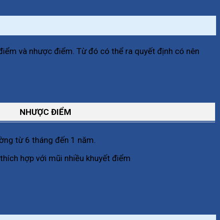
 điểm và nhược điểm. Từ đó có thể ra quyết định có nên
NHƯỢC ĐIỂM
hường từ 6 tháng đến 1 năm.
thích hợp với mũi nhiều khuyết điểm