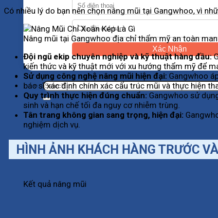
Có nhiều lý do bạn nên chọn nâng mũi tại Gangwhoo, vì nhữ
Nâng mũi tại Gangwhoo địa chỉ thẩm mỹ an toàn mang 
Xác Nhận
Đội ngũ ekip chuyên nghiệp và kỹ thuật hàng đầu:
G
kiến thức và kỹ thuật mới với xu hướng thẩm mỹ để m
Sử dụng công nghệ nâng mũi hiện đại:
Gangwhoo áp 
bác sĩ xác định chính xác cấu trúc mũi và thực hiện th
Quy trình thực hiện đúng chuẩn:
Gangwhoo sử dụng q
sinh và hạn chế tối đa nguy cơ nhiễm trùng.
Tân trang không gian sang trọng, hiện đại:
Gangwhoo
nghiệm dịch vụ.
HÌNH ẢNH KHÁCH HÀNG TRƯỚC VÀ
Kết quả nâng mũi