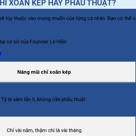
HỈ XOẮN KÉP HAY PHẪU THUẬT?
sẽ tùy thuộc vào mong muốn của từng cá nhân. Bạn có thể câ
tại cơ sở của Founder Lê Hiền
n
Nâng mũi chỉ xoắn kép
Tỷ lệ xâm lấn ít, không cần phẫu thuật
Chỉ vài năm, thậm chí là vài tháng