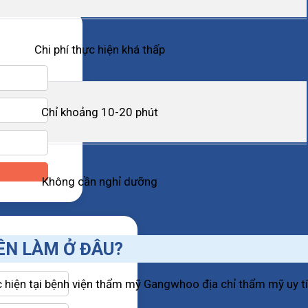
Chi phí thực hiện khá thấp
Chỉ khoảng 10-20 phút
Không cần nghỉ dưỡng
ÊN LÀM Ở ĐÂU?
 hiện tại bệnh viện thẩm mỹ Gangwhoo địa chỉ thẩm mỹ uy tín