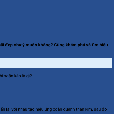
g mũi đẹp như ý muốn không? Cùng khám phá và tìm hiểu
ỉ xoắn kép là gì?
uấn lại với nhau tạo hiệu ứng xoắn quanh thân kim, sau đó