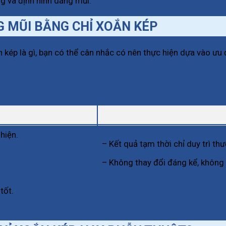
g và định hình dáng mũi.
G MŨI BẰNG CHỈ XOẮN KÉP
 kép là gì, bạn có thể cân nhắc có nên thực hiện dựa vào ưu
hiện.
– Kết quả tạm thời chỉ duy trì t
– Không thay đổi đáng kể, không 
tốt.