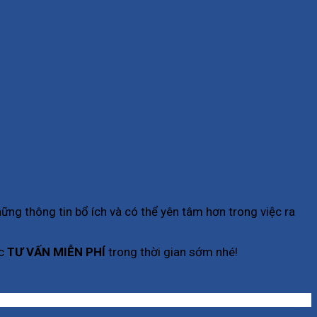
ững thông tin bổ ích và có thể yên tâm hơn trong việc ra
c
TƯ VẤN MIỄN PHÍ
trong thời gian sớm nhé!