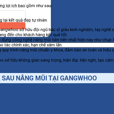
ng lợi ích bao gồm như sau:
lại kết quả đẹp tự nhiên
angwhoo sở hữu đội ngũ bác sĩ giàu kinh nghiệm, tay nghề c
ang đến cho khách hàng kết quả tốt.
dụng công nghệ nâng mũi tiên tiến nhất hiện nay như chụp X
ao tác chính xác, hạn chế xâm lấn.
uy trình nâng mũi chuẩn y khoa, đảm bảo an toàn và hiệu quả
 sở hữu không gian sang trọng, hiện đại, tiện nghi, tạo cảm 
 SAU NÂNG MŨI TẠI GANGWHOO