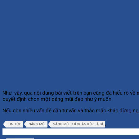
Như vậy, qua nội dung bài viết trên bạn cũng đã hiểu rõ về
n
quyết định chọn một dáng mũi đẹp như ý muốn.
Nếu còn nhiều vấn đề cần tư vấn và thắc mắc khác đừng ngạ
,
TIN TỨC
NÂNG MŨI
NÂNG MŨI CHỈ XOẮN KÉP LÀ GÌ