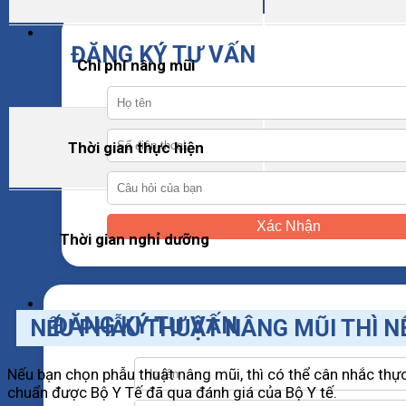
ĐĂNG KÝ TƯ VẤN
Chi phí nâng mũi
Thời gian thực hiện
Xác Nhận
Thời gian nghỉ dưỡng
ĐĂNG KÝ TƯ VẤN
NẾU PHẪU THUẬT NÂNG MŨI THÌ N
Nếu bạn chọn phẫu thuật nâng mũi, thì có thể cân nhắc thực
chuẩn được Bộ Y Tế đã qua đánh giá của Bộ Y tế.