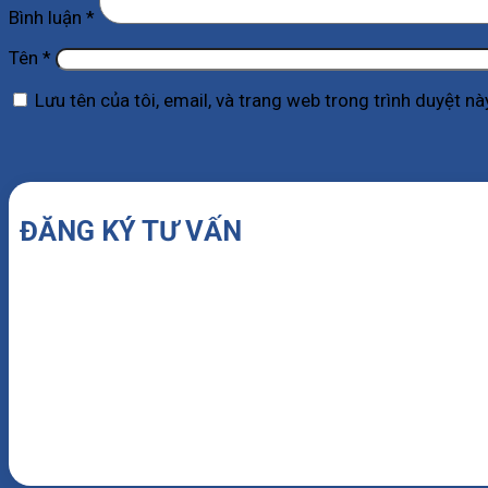
Bình luận
*
Tên
*
Lưu tên của tôi, email, và trang web trong trình duyệt này
ĐĂNG KÝ TƯ VẤN