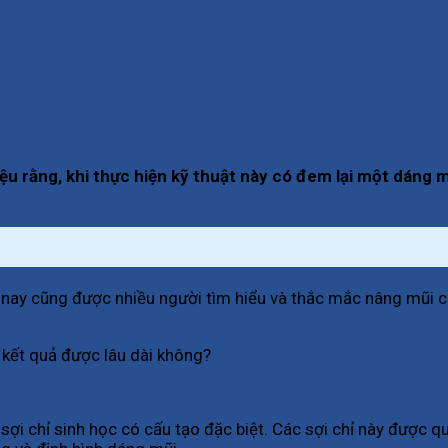
 Thực Hiện Không?
iệu rằng, khi thực hiện kỹ thuật này có đem lại một dán
nay cũng được nhiều người tìm hiểu và thắc mắc nâng mũi ch
ì kết quả được lâu dài không?
sợi chỉ sinh học có cấu tạo đặc biệt. Các sợi chỉ này được q