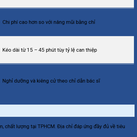
Chi phí cao hơn so với nâng mũi bằng chỉ
Kéo dài từ 15 – 45 phút tùy tỷ lệ can thiệp
Nghỉ dưỡng và kiêng cử theo chỉ dẫn bác sĩ
, chất lượng tại TPHCM. Địa chỉ đáp ứng đầy đủ về tiêu