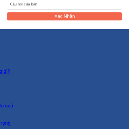
Xác Nhận
g gì?
ệu quả
trọng