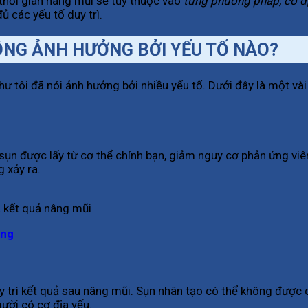
 thời gian nâng mũi sẽ tùy thuộc vào
từng phương pháp, cơ đ
ủ các yếu tố duy trì.
ÔNG ẢNH HƯỞNG BỞI YẾU TỐ NÀO?
ư tôi đã nói ảnh hưởng bởi nhiều yếu tố. Dưới đây là một vài
 sụn được lấy từ cơ thể chính bạn, giảm nguy cơ phản ứng vi
 xảy ra.
 kết quả nâng mũi
ông
 trì kết quả sau nâng mũi. Sụn nhân tạo có thể không được c
gười có cơ địa yếu.