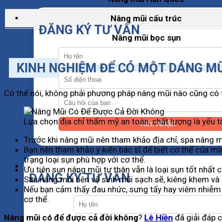
Nâng mũi cấu trúc
ĐĂNG KÝ TƯ VẤN
Nâng mũi bọc sụn
KINH NGHIỆM ĐỂ CÓ MỘT DÁNG MŨI
Có thể nói, không phải phương pháp nâng mũi nào cũng có t
Lựa chọn địa chỉ thẩm mỹ an toàn, chất lượng là yếu t
Xác Nhận
Trước khi nâng mũi nên tham khảo địa chỉ, spa nâng mũ
Bạn nên tham khảo ý kiến ​​bác sĩ để biết cơ thể của 
trạng loại sụn phù hợp với cơ thể.
Ưu tiên sụn nâng mũi tự thân vẫn là loại sụn tốt nhất 
ĐĂNG KÝ TƯ VẤN
Sau nâng mũi nên vệ sinh mũi sạch sẽ, kiêng khem và si
Nếu bạn cảm thấy đau nhức, sưng tấy hay viêm nhiễm ở
cơ thể.
Nâng mũi có để được cả đời không
?
Lê Hiền
đã giải đáp ch