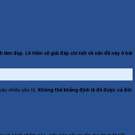
àm đẹp. Lê Hiền sẽ giải đáp chi tiết về vấn đề này ở bài
vào nhiều yếu tố.
Không thể khẳng định là để được cả đời