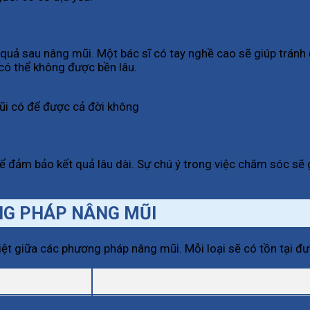
quả sau nâng mũi. Một bác sĩ có tay nghề cao sẽ giúp tránh 
 có thể không được bền lâu.
mũi có để được cả đời không
ể đảm bảo kết quả lâu dài. Sự chú ý trong việc chăm sóc sẽ
NG PHÁP NÂNG MŨI
t giữa các phương pháp nâng mũi. Mỗi loại sẽ có tồn tại đư