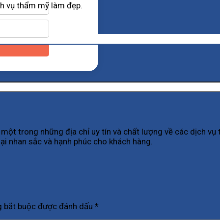
ch vụ thẩm mỹ làm đẹp.
ột trong những địa chỉ uy tín và chất lượng về các dịch v
ại nhan sắc và hạnh phúc cho khách hàng.
g bắt buộc được đánh dấu
*