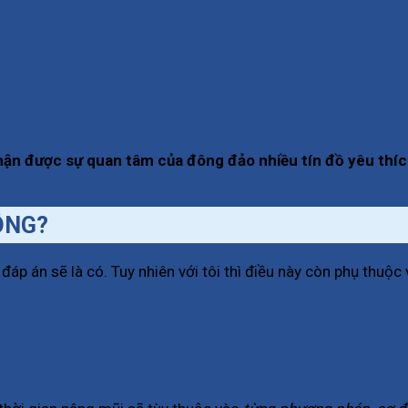
uổi Thọ Duy Trì Sau Nâng
ận được sự quan tâm của đông đảo nhiều tín đồ yêu thích l
ÔNG?
p án sẽ là có. Tuy nhiên với tôi thì điều này còn phụ thuộc 