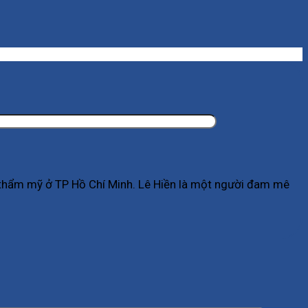
ụ thẩm mỹ ở TP Hồ Chí Minh. Lê Hiền là một người đam mê