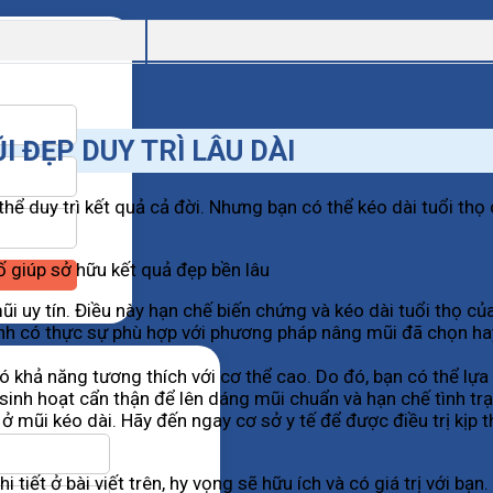
 ĐẸP DUY TRÌ LÂU DÀI
hể duy trì kết quả cả đời. Nhưng bạn có thể kéo dài tuổi th
ố giúp sở hữu kết quả đẹp bền lâu
i uy tín. Điều này hạn chế biến chứng và kéo dài tuổi thọ củ
mình có thực sự phù hợp với phương pháp nâng mũi đã chọn hay 
có khả năng tương thích với cơ thể cao. Do đó, bạn có thể lựa
nh hoạt cẩn thận để lên dáng mũi chuẩn và hạn chế tình trạng
 mũi kéo dài. Hãy đến ngay cơ sở y tế để được điều trị kịp t
i tiết ở bài viết trên, hy vọng sẽ hữu ích và có giá trị với bạ