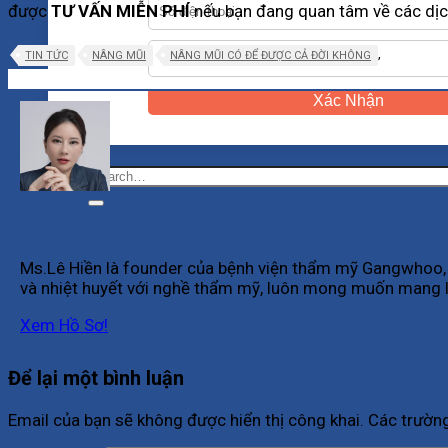
được
TƯ VẤN MIỄN PHÍ
nếu bạn đang quan tâm về các dị
,
TIN TỨC
NÂNG MŨI
NÂNG MŨI CÓ ĐỂ ĐƯỢC CẢ ĐỜI KHÔNG
Xác Nhận
Lê Hiền Founder
Ms.Lê Hiền là founder của bệnh viện thẩm mỹ Gangwhoo, m
và nhiệt huyết với nghề thẩm mỹ, luôn mong muốn mang l
Xem Hồ Sơ!
Để lại một bình luận
Email của bạn sẽ không được hiển thị công khai.
Các trườn