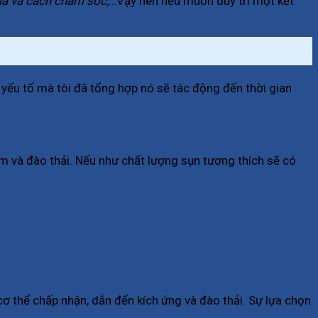
ịa và cách chăm sóc,
…Vậy nên nếu muốn duy trì một kết
 yếu tố mà tôi đã tổng hợp nó sẽ tác động đến thời gian
êm và đào thải. Nếu như chất lượng sụn tương thích sẽ có
ơ thể chấp nhận, dẫn đến kích ứng và đào thải. Sự lựa chọn