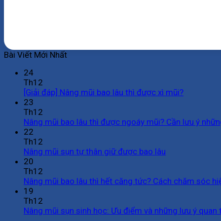
Bài Viết Mới Nhất
24
Th12
[Giải đáp] Nâng mũi bao lâu thì được xì mũi?
23
Th12
Nâng mũi bao lâu thì được ngoáy mũi? Cần lưu ý nhữn
22
Th12
Nâng mũi sụn tự thân giữ được bao lâu
20
Th12
Nâng mũi bao lâu thì hết căng tức? Cách chăm sóc hi
19
Th12
Nâng mũi sụn sinh học: Ưu điểm và những lưu ý quan 