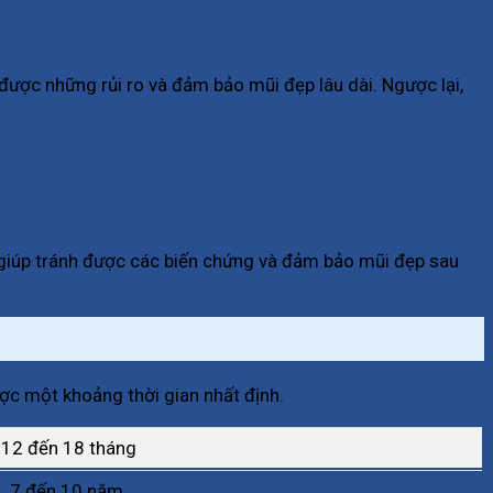
được những rủi ro và đảm bảo mũi đẹp lâu dài. Ngược lại,
 giúp tránh được các biến chứng và đảm bảo mũi đẹp sau
ợc một khoảng thời gian nhất định.
12 đến 18 tháng
7 đến 10 năm