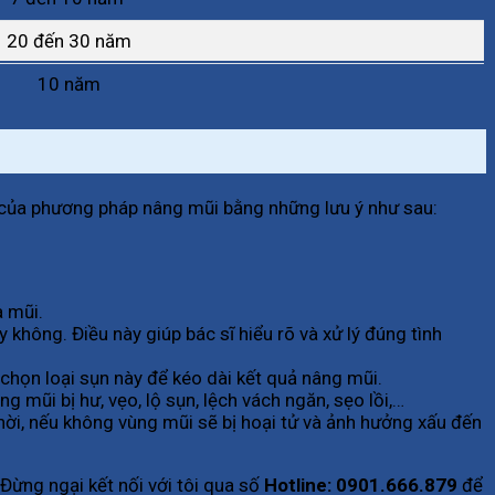
20 đến 30 năm
10 năm
ọ của phương pháp nâng mũi bằng những lưu ý như sau:
a mũi.
không. Điều này giúp bác sĩ hiểu rõ và xử lý đúng tình
 chọn loại sụn này để kéo dài kết quả nâng mũi.
 mũi bị hư, vẹo, lộ sụn, lệch vách ngăn, sẹo lồi,…
hời, nếu không vùng mũi sẽ bị hoại tử và ảnh hưởng xấu đến
n. Đừng ngại kết nối với tôi qua số
Hotline: 0901.666.879
để