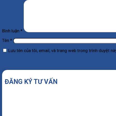
Bình luận
*
Tên
*
Lưu tên của tôi, email, và trang web trong trình duyệt này
ĐĂNG KÝ TƯ VẤN