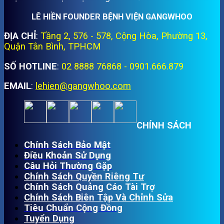
LÊ HIỀN FOUNDER BỆNH VIỆN GANGWHOO
ĐỊA CHỈ
:
Tầng 2, 576 - 578, Cộng Hòa, Phường 13,
Quận Tân Bình, TPHCM
SỐ HOTLINE
:
02 8888 76868 - 0901.666.879
EMAIL
:
lehien@gangwhoo.com
CHÍNH SÁCH
Chính Sách Bảo Mật
Điều Khoản Sử Dụng
Câu Hỏi Thường Gặp
Chính Sách Quyền Riêng Tư
Chính Sách Quảng Cáo Tài Trợ
Chính Sách Biên Tập Và Chỉnh Sửa
Tiêu Chuẩn Cộng Đồng
Tuyển Dụng