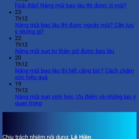
[Giải đáp] Nâng mũi bao lâu thì được xì mũi?
23
Th12
Nâng mũi bao lâu thì được ngoáy mũi? Cần lưu
ý những gì?
22
Th12
Nâng mũi sụn tự thân giữ được bao lâu
20
Th12
Nâng mũi bao lâu thì hết căng tức? Cách chăm
sóc hiệu quả
19
Th12
Nâng mũi sụn sinh học: Ưu điểm và những lưu ý
quan trọng
Chịu trách nhiệm nội dung:
Lê Hiền