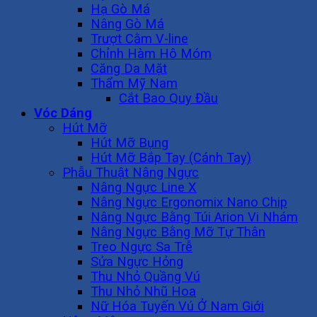
Hạ Gò Má
Nâng Gò Má
Trượt Cằm V-line
Chỉnh Hàm Hô Móm
Căng Da Mặt
Thẩm Mỹ Nam
Cắt Bao Quy Đầu
Vóc Dáng
Hút Mỡ
Hút Mỡ Bụng
Hút Mỡ Bắp Tay (Cánh Tay)
Phẫu Thuật Nâng Ngực
Nâng Ngực Line X
Nâng Ngực Ergonomix Nano Chip
Nâng Ngực Bằng Túi Arion Vi Nhám
Nâng Ngực Bằng Mỡ Tự Thân
Treo Ngực Sa Trễ
Sửa Ngực Hỏng
Thu Nhỏ Quầng Vú
Thu Nhỏ Nhũ Hoa
Nữ Hóa Tuyến Vú Ở Nam Giới