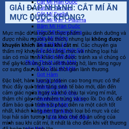
Cắt Mí Hàn Quốc
GIẢI ĐÁP NHANH: CẮT MÍ ĂN
Cắt Mí Perfect
Cắt Mí Eyelid
MỰC ĐƯỢC KHÔNG?
Cắt Mí 4 In 1 Plasma
Bấm Mí Hàn Quốc
Bấm Mí Dove Eyes
Mực mặc dù là nguồn thực phẩm giàu dinh dưỡng và
Sửa Mí Hỏng
được nhiều người yêu thích, nhưng lại
không được
Xóa Rãnh Lệ
khuyến khích ăn sau khi cắt m
í. Các chuyên gia
Lấy Mỡ Mắt Nội Soi
thẩm mỹ khuyến cáo rằng, mực và những loại hải
Tái Tạo Mỡ Mắt
sản có mùi tanh khác nên được tránh xa vì chúng có
Phẫu Thuật Hàm Mặt
thể gây kích ứng cho vết thương hở, làm tăng nguy
Điều Trị Liệt Mặt
cơ sưng đau và kéo dài thời gian lành thương.
Gọt Hàm
Hạ Gò Má
Đặc biệt, hàm lượng protein cao trong mực có thể
Nâng Gò Má
thúc đẩy quá trình tăng sinh tế bào mới, dẫn đến
Trượt Cằm V-line
cảm giác ngứa ngáy và khó chịu tại vùng mí mắt,
Chỉnh Hàm Hô Móm
thậm chí gây nên nhiễm trùng và sẹo lồi. Do đó, để
Căng Da Mặt
đảm bảo quá trình hồi phục diễn ra một cách tốt
Thẩm Mỹ Nam
nhất, khách hàng nên tạm thời loại bỏ mực và các
Cắt Bao Quy Đầu
loại hải sản tương tự ra khỏi chế độ ăn uống của
Vóc Dáng
mình sau khi cắt mí, ít nhất là cho đến khi vết thương
Hút Mỡ
đã hoàn toàn lành lặn.