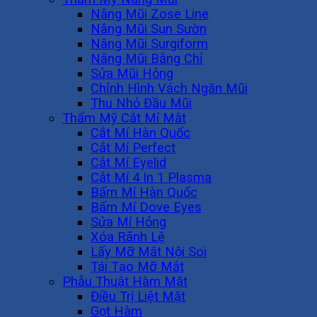
Nâng Mũi Zose Line
Nâng Mũi Sụn Sườn
Nâng Mũi Surgiform
Nâng Mũi Bằng Chỉ
Sửa Mũi Hỏng
Chỉnh Hình Vách Ngăn Mũi
Thu Nhỏ Đầu Mũi
Thẩm Mỹ Cắt Mí Mắt
Cắt Mí Hàn Quốc
Cắt Mí Perfect
Cắt Mí Eyelid
Cắt Mí 4 In 1 Plasma
Bấm Mí Hàn Quốc
Bấm Mí Dove Eyes
Sửa Mí Hỏng
Xóa Rãnh Lệ
Lấy Mỡ Mắt Nội Soi
Tái Tạo Mỡ Mắt
Phẫu Thuật Hàm Mặt
Điều Trị Liệt Mặt
Gọt Hàm