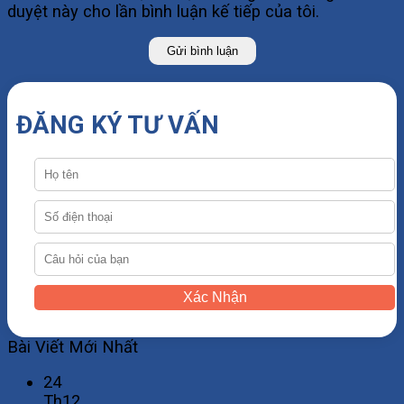
duyệt này cho lần bình luận kế tiếp của tôi.
ĐĂNG KÝ TƯ VẤN
Xác Nhận
Bài Viết Mới Nhất
24
Th12