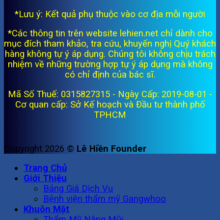
*Lưu ý: Kết quả phụ thuộc vào cơ địa mỗi người
*Các thông tin trên website lehien.net chỉ dành cho
mục đích tham khảo, tra cứu, khuyến nghị Quý khách
hàng không tự ý áp dụng. Chúng tôi không chịu trách
nhiệm về những trường hợp tự ý áp dụng mà không
có chỉ định của bác sĩ.
Mã Số Thuế: 0315827315 - Ngày Cấp: 2019-08-01 -
Cơ quan cấp: Sở Kế hoạch và Đầu tư thành phố
TPHCM
Copyright 2026 ©
Lê Hiền Founder
Trang Chủ
Giới Thiệu
Bảng Giá Dịch Vụ
Bệnh viện thẩm mỹ Gangwhoo
Khuôn Mặt
Thẩm Mỹ Nâng Mũi