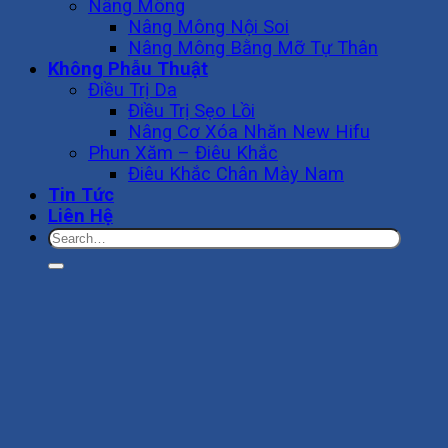
Nâng Mông
Nâng Mông Nội Soi
Nâng Mông Bằng Mỡ Tự Thân
Không Phẫu Thuật
Điều Trị Da
Điều Trị Sẹo Lồi
Nâng Cơ Xóa Nhăn New Hifu
Phun Xăm – Điêu Khắc
Điêu Khắc Chân Mày Nam
Tin Tức
Liên Hệ