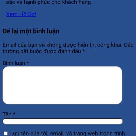
sắc và hạnh phúc cho khách hàng.
Xem Hồ Sơ!
Để lại một bình luận
Email của bạn sẽ không được hiển thị công khai.
Các
trường bắt buộc được đánh dấu
*
Bình luận
*
Tên
*
Lưu tên của tôi, email, và trang web trong trình