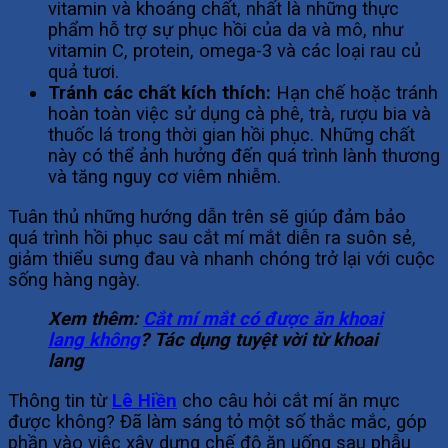
vitamin và khoáng chất, nhất là những thực
phẩm hỗ trợ sự phục hồi của da và mô, như
vitamin C, protein, omega-3 và các loại rau củ
quả tươi.
Tránh các chất kích thích:
Hạn chế hoặc tránh
hoàn toàn việc sử dụng cà phê, trà, rượu bia và
thuốc lá trong thời gian hồi phục. Những chất
này có thể ảnh hưởng đến quá trình lành thương
và tăng nguy cơ viêm nhiễm.
Tuân thủ những hướng dẫn trên sẽ giúp đảm bảo
quá trình hồi phục sau cắt mí mắt diễn ra suôn sẻ,
giảm thiểu sưng đau và nhanh chóng trở lại với cuộc
sống hàng ngày.
Xem thêm:
Cắt mí mắt có được ăn khoai
lang không
? Tác dụng tuyệt vời từ khoai
lang
Thông tin từ
Lê Hiền
cho câu hỏi cắt mí ăn mực
được không? Đã làm sáng tỏ một số thắc mắc, góp
phần vào việc xây dựng chế độ ăn uống sau phẫu