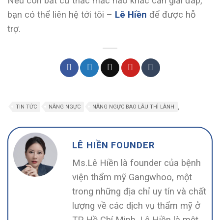
Nếu còn bất cứ thắc mắc nào khác cần giải đáp,
bạn có thể liên hệ tới tôi –
Lê Hiền
để được hỗ
trợ.
,
TIN TỨC
NÂNG NGỰC
NÂNG NGỰC BAO LÂU THÌ LÀNH
LÊ HIỀN FOUNDER
Ms.Lê Hiền là founder của bệnh
viện thẩm mỹ Gangwhoo, một
trong những địa chỉ uy tín và chất
lượng về các dịch vụ thẩm mỹ ở
TP Hồ Chí Minh. Lê Hiền là một