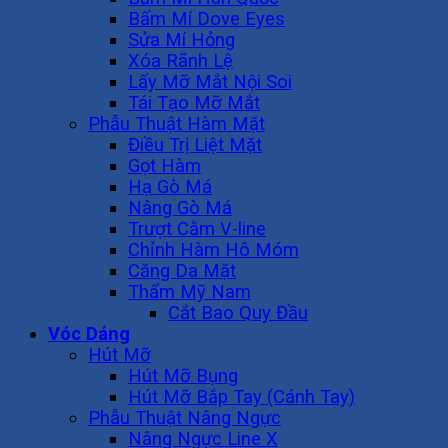
Bấm Mí Dove Eyes
Sửa Mí Hỏng
Xóa Rãnh Lệ
Lấy Mỡ Mắt Nội Soi
Tái Tạo Mỡ Mắt
Phẫu Thuật Hàm Mặt
Điều Trị Liệt Mặt
Gọt Hàm
Hạ Gò Má
Nâng Gò Má
Trượt Cằm V-line
Chỉnh Hàm Hô Móm
Căng Da Mặt
Thẩm Mỹ Nam
Cắt Bao Quy Đầu
Vóc Dáng
Hút Mỡ
Hút Mỡ Bụng
Hút Mỡ Bắp Tay (Cánh Tay)
Phẫu Thuật Nâng Ngực
Nâng Ngực Line X