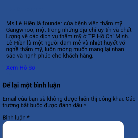
Lê Hiền Founder
Ms.Lê Hiền là founder của bệnh viện thẩm mỹ
Gangwhoo, một trong những địa chỉ uy tín và chất
lượng về các dịch vụ thẩm mỹ ở TP Hồ Chí Minh.
Lê Hiền là một người đam mê và nhiệt huyết với
nghề thẩm mỹ, luôn mong muốn mang lại nhan
sắc và hạnh phúc cho khách hàng.
Xem Hồ Sơ!
Để lại một bình luận
Email của bạn sẽ không được hiển thị công khai.
Các
trường bắt buộc được đánh dấu
*
Bình luận
*