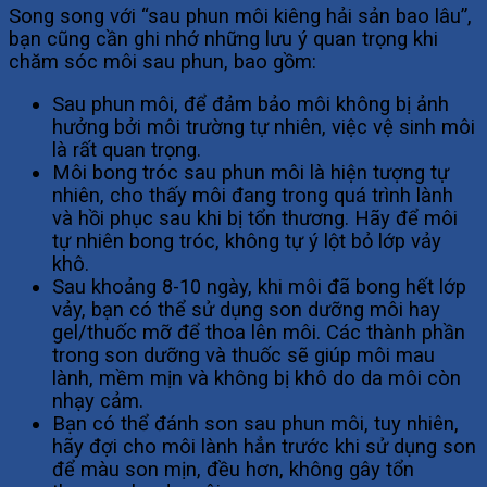
Song song với “sau phun môi kiêng hải sản bao lâu”,
bạn cũng cần ghi nhớ những lưu ý quan trọng khi
chăm sóc môi sau phun, bao gồm:
Sau phun môi, để đảm bảo môi không bị ảnh
hưởng bởi môi trường tự nhiên, việc vệ sinh môi
là rất quan trọng.
Môi bong tróc sau phun môi là hiện tượng tự
nhiên, cho thấy môi đang trong quá trình lành
và hồi phục sau khi bị tổn thương. Hãy để môi
tự nhiên bong tróc, không tự ý lột bỏ lớp vảy
khô.
Sau khoảng 8-10 ngày, khi môi đã bong hết lớp
vảy, bạn có thể sử dụng son dưỡng môi hay
gel/thuốc mỡ để thoa lên môi. Các thành phần
trong son dưỡng và thuốc sẽ giúp môi mau
lành, mềm mịn và không bị khô do da môi còn
nhạy cảm.
Bạn có thể đánh son sau phun môi, tuy nhiên,
hãy đợi cho môi lành hẳn trước khi sử dụng son
để màu son mịn, đều hơn, không gây tổn