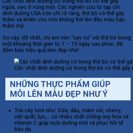
Các chất dinh dưỡng có trong thịt bò có thể gây
ngứa, sẹo ở vùng môi. Các nghiên cứu từ tạp chí
dinh dưỡng USA còn chỉ rõ ràng, thịt bò có thể gây
thâm và khiến cho môi không thể lên đều màu hậu
thẩm mỹ.
Do vậy, tốt nhất, chị em nên “say no” với thịt bò trong
một khoảng thời gian từ 7 – 15 ngày sau phun, để
đảm bảo hiệu quả làm đẹp nhé!
Các chất dinh dưỡng có trong thịt bò có thể gây
NHỮNG THỰC PHẨM GIÚP
MÔI LÊN MÀU ĐẸP NHƯ Ý
Trái cây tươi như: Dứa, dâu, mâm xôi, cherry,
việt quất, lựu,… có nhiều chất chống oxy hóa và
vitamin C giúp nuôi dưỡng môi và phục hồi tế
bào da.