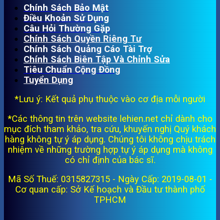
Chính Sách Bảo Mật
Điều Khoản Sử Dụng
Câu Hỏi Thường Gặp
Chính Sách Quyền Riêng Tư
Chính Sách Quảng Cáo Tài Trợ
Chính Sách Biên Tập Và Chỉnh Sửa
Tiêu Chuẩn Cộng Đồng
Tuyển Dụng
*Lưu ý: Kết quả phụ thuộc vào cơ địa mỗi người
*Các thông tin trên website lehien.net chỉ dành cho
mục đích tham khảo, tra cứu, khuyến nghị Quý khách
hàng không tự ý áp dụng. Chúng tôi không chịu trách
nhiệm về những trường hợp tự ý áp dụng mà không
có chỉ định của bác sĩ.
Mã Số Thuế: 0315827315 - Ngày Cấp: 2019-08-01 -
Cơ quan cấp: Sở Kế hoạch và Đầu tư thành phố
TPHCM