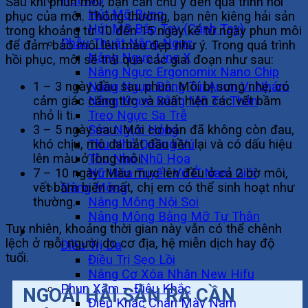
Sau khi phun môi, bạn cần chú ý đến quá trình hồi
Hút Mỡ Bụng
phục của môi. Thông thường, bạn nên kiêng hải sản
Hút Mỡ Bắp Tay (Cánh Tay)
trong khoảng từ 10 đến 15 ngày kể từ ngày phun môi
Phẫu Thuật Nâng Ngực
để đảm bảo môi lên màu đẹp như ý. Trong quá trình
Nâng Ngực Line X
hồi phục, môi sẽ trải qua các giai đoạn như sau:
Nâng Ngực Ergonomix Nano Chip
Nâng Ngực Bằng Túi Arion Vi Nhám
1 – 3 ngày đầu sau phun: Môi bị sưng nhẹ, có
Nâng Ngực Bằng Mỡ Tự Thân
cảm giác căng tức và xuất hiện các vết bầm
Treo Ngực Sa Trễ
nhỏ li ti.
Sửa Ngực Hỏng
3 – 5 ngày sau: Môi cơ bản đã không còn đau,
Thu Nhỏ Quầng Vú
khó chịu, mô da bắt đầu liền lại và có dấu hiệu
Thu Nhỏ Nhũ Hoa
lên màu ở lòng môi.
Nữ Hóa Tuyến Vú Ở Nam Giới
7 – 10 ngày: Màu mực lên đều ở cả 2 bờ môi,
Nâng Mông
vết bầm biến mất, chị em có thể sinh hoạt như
Nâng Mông Nội Soi
thường.
Nâng Mông Bằng Mỡ Tự Thân
Tuy nhiên, khoảng thời gian này vẫn có thể chênh
Không Phẫu Thuật
lệch ở mỗi người do cơ địa, hệ miễn dịch hay độ
Điều Trị Da
tuổi.
Điều Trị Sẹo Lồi
Nâng Cơ Xóa Nhăn New Hifu
Phun Xăm – Điêu Khắc
NGOÀI HẢI SẢN RA CẦN
Điêu Khắc Chân Mày Nam