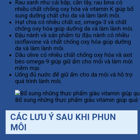
Rau xanh như cải bắp, cần tây, rau bina có
nhiều chất chống oxy hóa và vitamin K giúp bổ
sung dưỡng chất cho da và làm lành môi.
Hạt chia có nhiều chất xơ, omega-3 và chất
chống oxy hóa giúp dưỡng da và làm lành môi.
Đậu nành và sản phẩm từ đậu nành có nhiều
isoflavone và chất chống oxy hóa giúp dưỡng
da và làm lành môi.
Dầu olive có nhiều chất chống oxy hóa và axit
béo omega-9 giúp giữ ẩm cho môi và làm môi
mềm mại.
Uống đủ nước để giữ ẩm cho da môi và hỗ trợ
quá trình lành môi.
Bổ sung những thực phẩm giàu vitamin giúp quá t
CÁC LƯU Ý SAU KHI PHUN
MÔI