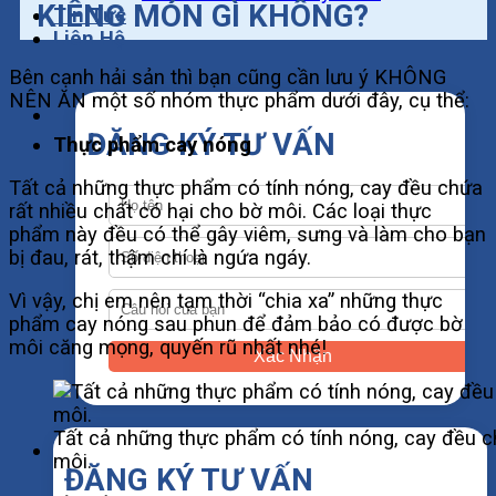
KIÊNG MÓN GÌ KHÔNG?
Tin Tức
Liên Hệ
Bên cạnh hải sản thì bạn cũng cần lưu ý KHÔNG
NÊN ĂN một số nhóm thực phẩm dưới đây, cụ thể:
ĐĂNG KÝ TƯ VẤN
Thực phẩm cay nóng
Tất cả những thực phẩm có tính nóng, cay đều chứa
rất nhiều chất có hại cho bờ môi. Các loại thực
phẩm này đều có thể gây viêm, sưng và làm cho bạn
bị đau, rát, thậm chí là ngứa ngáy.
Vì vậy, chị em nên tạm thời “chia xa” những thực
phẩm cay nóng sau phun để đảm bảo có được bờ
môi căng mọng, quyến rũ nhất nhé!
Xác Nhận
Tất cả những thực phẩm có tính nóng, cay đều ch
môi.
ĐĂNG KÝ TƯ VẤN