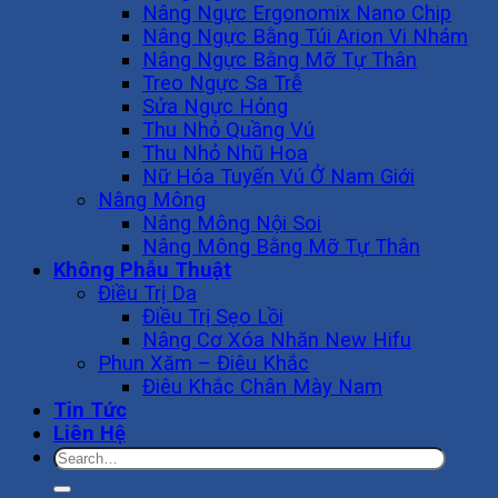
Nâng Ngực Ergonomix Nano Chip
Nâng Ngực Bằng Túi Arion Vi Nhám
Nâng Ngực Bằng Mỡ Tự Thân
Treo Ngực Sa Trễ
Sửa Ngực Hỏng
Thu Nhỏ Quầng Vú
Thu Nhỏ Nhũ Hoa
Nữ Hóa Tuyến Vú Ở Nam Giới
Nâng Mông
Nâng Mông Nội Soi
Nâng Mông Bằng Mỡ Tự Thân
Không Phẫu Thuật
Điều Trị Da
Điều Trị Sẹo Lồi
Nâng Cơ Xóa Nhăn New Hifu
Phun Xăm – Điêu Khắc
Điêu Khắc Chân Mày Nam
Tin Tức
Liên Hệ