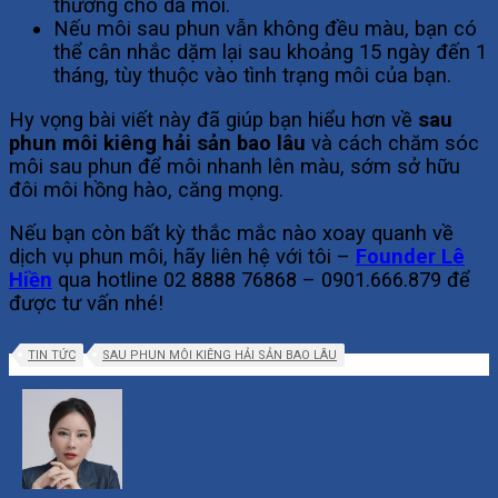
thương cho da môi.
Nếu môi sau phun vẫn không đều màu, bạn có
thể cân nhắc dặm lại sau khoảng 15 ngày đến 1
tháng, tùy thuộc vào tình trạng môi của bạn.
Hy vọng bài viết này đã giúp bạn hiểu hơn về
sau
phun môi kiêng hải sản bao lâu
và cách chăm sóc
môi sau phun để môi nhanh lên màu, sớm sở hữu
đôi môi hồng hào, căng mọng.
Nếu bạn còn bất kỳ thắc mắc nào xoay quanh về
dịch vụ phun môi, hãy liên hệ với tôi –
Founder Lê
Hiền
qua hotline 02 8888 76868 – 0901.666.879 để
được tư vấn nhé!
TIN TỨC
SAU PHUN MÔI KIÊNG HẢI SẢN BAO LÂU