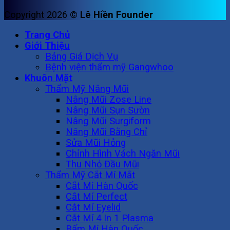
Copyright 2026 ©
Lê Hiền Founder
Trang Chủ
Giới Thiệu
Bảng Giá Dịch Vụ
Bệnh viện thẩm mỹ Gangwhoo
Khuôn Mặt
Thẩm Mỹ Nâng Mũi
Nâng Mũi Zose Line
Nâng Mũi Sụn Sườn
Nâng Mũi Surgiform
Nâng Mũi Bằng Chỉ
Sửa Mũi Hỏng
Chỉnh Hình Vách Ngăn Mũi
Thu Nhỏ Đầu Mũi
Thẩm Mỹ Cắt Mí Mắt
Cắt Mí Hàn Quốc
Cắt Mí Perfect
Cắt Mí Eyelid
Cắt Mí 4 In 1 Plasma
Bấm Mí Hàn Quốc