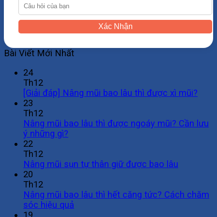
Xác Nhận
Bài Viết Mới Nhất
24
Th12
[Giải đáp] Nâng mũi bao lâu thì được xì mũi?
23
Th12
Nâng mũi bao lâu thì được ngoáy mũi? Cần lưu
ý những gì?
22
Th12
Nâng mũi sụn tự thân giữ được bao lâu
20
Th12
Nâng mũi bao lâu thì hết căng tức? Cách chăm
sóc hiệu quả
19