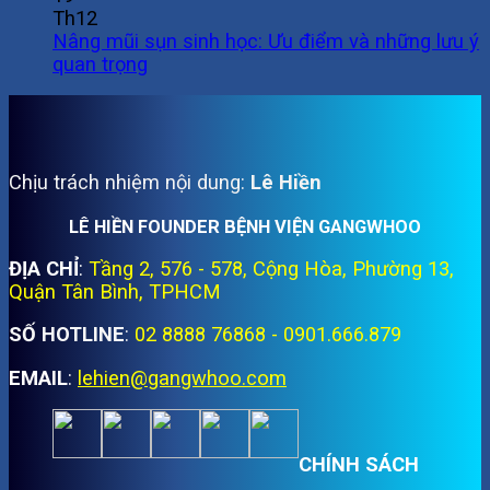
Th12
Nâng mũi sụn sinh học: Ưu điểm và những lưu ý
quan trọng
Chịu trách nhiệm nội dung:
Lê Hiền
LÊ HIỀN FOUNDER BỆNH VIỆN GANGWHOO
ĐỊA CHỈ
:
Tầng 2, 576 - 578, Cộng Hòa, Phường 13,
Quận Tân Bình, TPHCM
SỐ HOTLINE
:
02 8888 76868 - 0901.666.879
EMAIL
:
lehien@gangwhoo.com
CHÍNH SÁCH